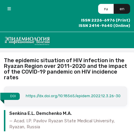
ru
en
ISSN 2226-6976 (Print)
ISSN 2414-9640 (Online)
The epidemic situation of HIV infection in the
Ryazan Region over 2011–2020 and the impact
of the COVID-19 pandemic on HIV incidence
rates
https://dx.doi.org/10.18565/epidem.2022.12.3.26-30
DOI
Senkina E.L. Demchenko M.A.
Acad. I.P. Pavlov Ryazan State Medical University,
Ryazan, Russia