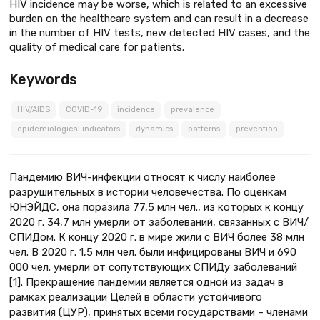
HIV incidence may be worse, which is related to an excessive
burden on the healthcare system and can result in a decrease
in the number of HIV tests, new detected HIV cases, and the
quality of medical care for patients.
Keywords
HIV/AIDS
COVID-19
incidence
prevalence
epidemiological indicators
dynamics
patterns
prevention
Пандемию ВИЧ-инфекции относят к числу наиболее
разрушительных в истории человечества. По оценкам
ЮНЭЙДС, она поразила 77,5 млн чел., из которых к концу
2020 г. 34,7 млн умерли от заболеваний, связанных с ВИЧ/
СПИДом. К концу 2020 г. в мире жили с ВИЧ более 38 млн
чел. В 2020 г. 1,5 млн чел. были инфицированы ВИЧ и 690
000 чел. умерли от сопутствующих СПИДу заболеваний
[1]. Прекращение пандемии является одной из задач в
рамках реализации Целей в области устойчивого
развития (ЦУР), принятых всеми государствами – членами