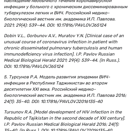
наблюдение необычного течения коронавирусной
инфекции у больного с хроническим диссеминированным
туберкулезом легких и ВИЧ. Российский медико-
биологический вестник им. академика И.П. Павлова.
2021; 29(4): 539–44. DOI: 10.17816/PAVLOVJ65124
Dobin V.L., Gorbunov A.V., Muratov Y.N. [Clinical case of an
unusual course of coronavirus infection in patient with
chronic disseminated pulmonary tuberculosis and human
immunodeficiency virus infection]. I.P. Pavlov Russian
Medical Biological Herald 2021; 29(4): 539–44. (In Russ.).
DOI: 10.17816/PAVLOVJ65124
5. Турсунов Р.А. Модель развития эпидемии ВИЧ-
инфекции в Республике Таджикистан во втором
десятилетии XXI века. Российский медико-
биологический вестник им. академика И.П. Павлова 2016;
24(1): 35–40. DOI: 10.17816/PAVLOVJ2016135-40
Tursunov R.A. [Model development of HIV infection in the
Republic of Tajikistan in the second decade of XXI century].
I.P. Pavlov Russian Medical Biological Herald 2016; 24(1):
35–40. (In Russ.). DOI: 10.17816/PAVLOVJ2016135-40