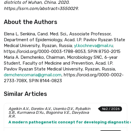
districts of Wuhan, China. 2020.
https://ssrn.com/abstract=3550029.
About the Authors
Elena L. Senkina, Cand. Med. Sci., Associate Professor,
Department of Epidemiology, Acad. I.P. Pavlov Ryazan State
Medical University, Ryazan, Russia;
yl.kochneva@mail.ru
;
https://orcid.org/0000-0003-1788-8053; SPIN 8750-2015
Maria A. Demchenko, Chairman, Microbiology SNC, 6-year
Student, Faculty of Medicine and Prevention, Acad. I.P.
Pavlov Ryazan State Medical University, Ryazan, Russia,
demchencomaria@gmail.com
, https://orcid.org/0000-0002-
2733-708X, SPIN 8144-0823
Similar Articles
Ageikin A.V., Gorelov A.V., Usenko D.V., Rybalkin
№2 / 2026
S.B., Kurmaeva D.Yu., Bogonina V.E., Davydova
R.R.
A modern pathogenetic concept for developing diagnostic cr