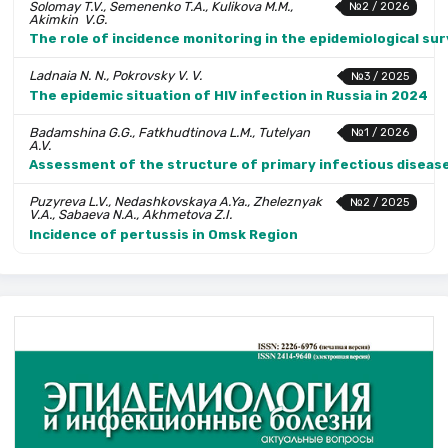
Solomay T.V., Semenenko T.A., Kulikova M.M.,
№2 / 2026
Akim­kin V.G.
The role of incidence monitoring in the epidemiological su
Ladnaia N. N., Pokrovsky V. V.
№3 / 2025
The epidemic situation of HIV infection in Russia in 2024
Badamshina G.G., Fatkhudtinova L.M., Tutelyan
№1 / 2026
A.V.
Assessment of the structure of primary infectious diseas
Puzyreva L.V., Nedashkovskaya A.Ya., Zheleznyak
№2 / 2025
V.A., Sabaeva N.A., Akhmetova Z.I.
Incidence of pertussis in Omsk Region