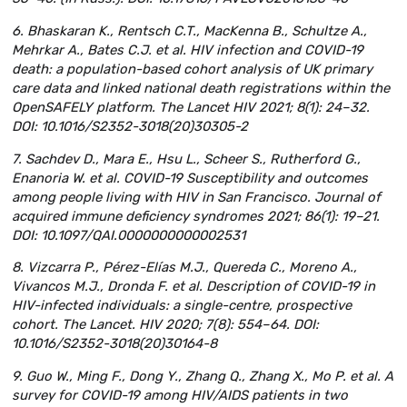
6. Bhaskaran K., Rentsch C.T., MacKenna B., Schultze A.,
Mehrkar A., Bates C.J. et al. HIV infection and COVID-19
death: a population-based cohort analysis of UK primary
care data and linked national death registrations within the
OpenSAFELY platform. The Lancet HIV 2021; 8(1): 24–32.
DOI: 10.1016/S2352-3018(20)30305-2
7. Sachdev D., Mara E., Hsu L., Scheer S., Rutherford G.,
Enanoria W. et al. COVID-19 Susceptibility and outcomes
among people living with HIV in San Francisco. Journal of
acquired immune deficiency syndromes 2021; 86(1): 19–21.
DOI: 10.1097/QAI.0000000000002531
8. Vizcarra P., Pérez-Elías M.J., Quereda C., Moreno A.,
Vivancos M.J., Dronda F. et al. Description of COVID-19 in
HIV-infected individuals: a single-centre, prospective
cohort. The Lancet. HIV 2020; 7(8): 554–64. DOI:
10.1016/S2352-3018(20)30164-8
9. Guo W., Ming F., Dong Y., Zhang Q., Zhang X., Mo P. et al. A
survey for COVID-19 among HIV/AIDS patients in two