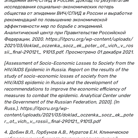
эпидемии ВИЧ/СПИД в России. Доклад по результатам
исследования социально-экономических потерь
общества от эпидемии ВИЧ/СПИД в России и выработке
рекомендаций по повышению экономической
эффективности мер по борьбе с эпидемией.
Аналитический центр при Правительстве Российской
Федерации, 2020. https://itpcru.org/wp-content/uploads/
2021/03/doklad_oczenka_socz_ek_poter_ot_vich_v_ros
sii_final-290121_ 91013.pdf. Просмотрено 01 декабря 2021.
[Assessment of Socio-Economic Losses to Society from the
HIV/AIDS Epidemic in Russia. Report on the results of the
study of socio-economic losses of society from the
HIV/AIDS epidemic in Russia and the development of
recommendations to improve the economic efficiency of
measures to combat the epidemic. Analytical Center under
the Government of the Russian Federation, 2020]. (In
Russ.). https://itpcru.org/wp-
content/uploads/2021/03/doklad_oczenka_socz_ek_pote
r_ot_vich_v_rossii_final-290121_91013.pdf
4. Добин В.Л., Горбунов А.В., Муратов Е.Н. Клиническое