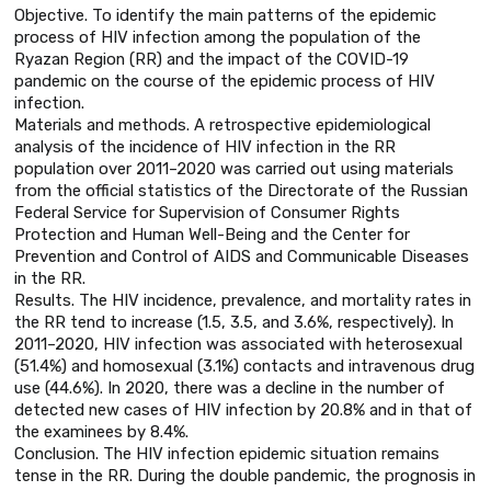
Objective. To identify the main patterns of the epidemic
process of HIV infection among the population of the
Ryazan Region (RR) and the impact of the COVID-19
pandemic on the course of the epidemic process of HIV
infection.
Materials and methods. A retrospective epidemiological
analysis of the incidence of HIV infection in the RR
population over 2011–2020 was carried out using materials
from the official statistics of the Directorate of the Russian
Federal Service for Supervision of Consumer Rights
Protection and Human Well-Being and the Center for
Prevention and Control of AIDS and Communicable Diseases
in the RR.
Results. The HIV incidence, prevalence, and mortality rates in
the RR tend to increase (1.5, 3.5, and 3.6%, respectively). In
2011–2020, HIV infection was associated with heterosexual
(51.4%) and homosexual (3.1%) contacts and intravenous drug
use (44.6%). In 2020, there was a decline in the number of
detected new cases of HIV infection by 20.8% and in that of
the examinees by 8.4%.
Conclusion. The HIV infection epidemic situation remains
tense in the RR. During the double pandemic, the prognosis in