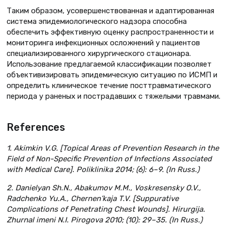
Таким образом, усовершенствованная и адаптированная
система эпидемиологического надзора способна
обеспечить эффективную оценку распространенности и
мониторинга инфекционных осложнений у пациентов
специализированного хирургического стационара.
Использование предлагаемой классификации позволяет
объективизировать эпидемическую ситуацию по ИСМП и
определить клиническое течение посттравматического
периода у раненых и пострадавших с тяжелыми травмами.
References
1. Akimkin V.G. [Topical Areas of Prevention Research in the
Field of Non-Specific Prevention of Infections Associated
with Medical Care]. Poliklinika 2014; (6): 6–9. (In Russ.)
2. Danielуan Sh.N., Abakumov M.M., Voskresenskу O.V.,
Radchenko Yu.A., Chernen’kaja T.V. [Suppurative
Complications of Penetrating Chest Wounds]. Hirurgija.
Zhurnal imеni N.I. Pirogova 2010; (10): 29–35. (In Russ.)