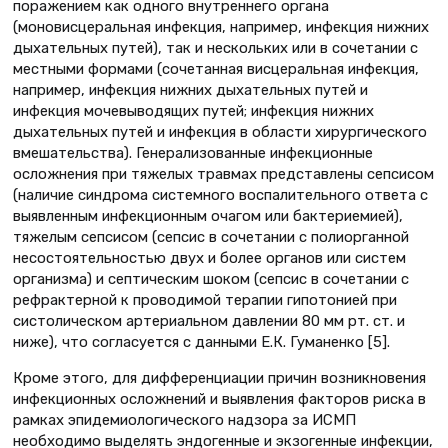
поражением как одного внутреннего органа
(моновисцеральная инфекция, например, инфекция нижних
дыхательных путей), так и нескольких или в сочетании с
местными формами (сочетанная висцеральная инфекция,
например, инфекция нижних дыхательных путей и
инфекция мочевыводящих путей; инфекция нижних
дыхательных путей и инфекция в области хирургического
вмешательства). Генерализованные инфекционные
осложнения при тяжелых травмах представлены сепсисом
(наличие синдрома системного воспалительного ответа с
выявленным инфекционным очагом или бактериемией),
тяжелым сепсисом (сепсис в сочетании с полиорганной
несостоятельностью двух и более органов или систем
организма) и септическим шоком (сепсис в сочетании с
рефрактерной к проводимой терапии гипотонией при
систолическом артериальном давлении 80 мм рт. ст. и
ниже), что согласуется с данными Е.К. Гуманенко [5].
Кроме этого, для дифференциации причин возникновения
инфекционных осложнений и выявления факторов риска в
рамках эпидемиологического надзора за ИСМП
необходимо выделять эндогенные и экзогенные инфекции,