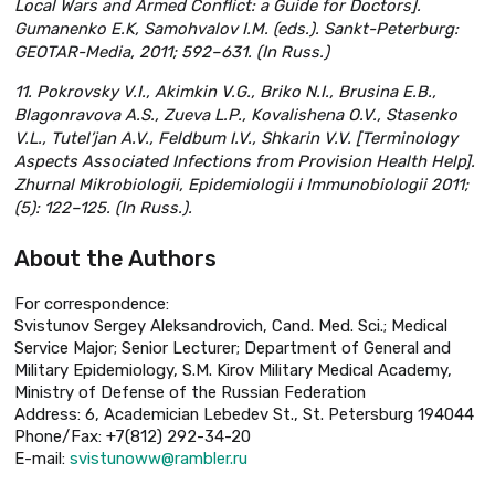
Local Wars and Armed Conflict: а Guide for Doctors].
Gumanenko E.K, Samohvalov I.M. (eds.). Sankt-Peterburg:
GEOTAR-Media, 2011; 592–631. (In Russ.)
11. Pokrovskу V.I., Akimkin V.G., Briko N.I., Brusina E.B.,
Blagonravova A.S., Zueva L.P., Kovalishena O.V., Stasenko
V.L., Tutel’jan A.V., Feldbum I.V., Shkarin V.V. [Terminology
Aspects Associated Infections from Provision Health Help].
Zhurnal Mikrobiologii, Epidemiologii i Immunobiologii 2011;
(5): 122–125. (In Russ.).
About the Authors
For correspondence:
Svistunov Sergey Aleksandrovich, Cand. Med. Sci.; Medical
Service Major; Senior Lecturer; Department of General and
Military Epidemiology, S.M. Kirov Military Medical Academy,
Ministry of Defense of the Russian Federation
Address: 6, Academician Lebedev St., St. Petersburg 194044
Phone/Fax: +7(812) 292-34-20
Е-mail:
svistunoww@rambler.ru