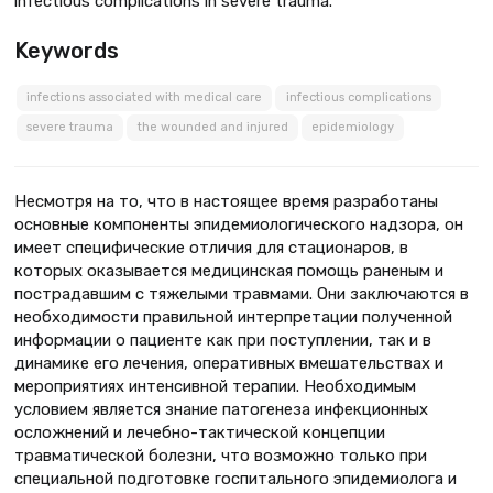
infectious complications in severe trauma.
Keywords
infections associated with medical care
infectious complications
severe trauma
the wounded and injured
epidemiology
Несмотря на то, что в настоящее время разработаны
основные компоненты эпидемиологического надзора, он
имеет специфические отличия для стационаров, в
которых оказывается медицинская помощь раненым и
пострадавшим с тяжелыми травмами. Они заключаются в
необходимости правильной интерпретации полученной
информации о пациенте как при поступлении, так и в
динамике его лечения, оперативных вмешательствах и
мероприятиях интенсивной терапии. Необходимым
условием является знание патогенеза инфекционных
осложнений и лечебно-тактической концепции
травматической болезни, что возможно только при
специальной подготовке госпитального эпидемиолога и