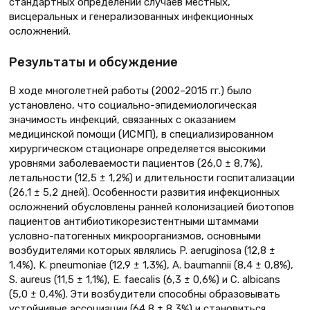
стандартных определений случаев местных,
висцеральных и генерализованных инфекционных
осложнений.
Результаты и обсуждение
В ходе многолетней работы (2002–2015 гг.) было
установлено, что социально-эпидемиологическая
значимость инфекций, связанных с оказанием
медицинской помощи (ИСМП), в специализированном
хирургическом стационаре определяется высокими
уровнями заболеваемости пациентов (26,0 ± 8,7%),
летальности (12,5 ± 1,2%) и длительности госпитализации
(26,1 ± 5,2 дней). Особенности развития инфекционных
осложнений обусловлены ранней колонизацией биотопов
пациентов антибиотикорезистентными штаммами
условно-патогенных микроорганизмов, основными
возбудителями которых являлись P. aeruginosa (12,8 ±
1,4%), K. pneumoniae (12,9 ± 1,3%), A. baumannii (8,4 ± 0,8%),
S. aureus (11,5 ± 1,1%), E. faecalis (6,3 ± 0,6%) и C. albicans
(5,0 ± 0,4%). Эти возбудители способны образовывать
устойчивые ассоциации (64,8 ± 8,3%) и становиться