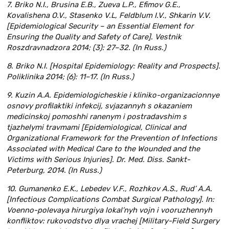
7. Briko N.I., Brusina E.B., Zueva L.P., Efimov G.E.,
Kovalishena O.V., Stasenko V.L, Feldblum I.V., Shkarin V.V.
[Epidemiological Security – an Essential Element for
Ensuring the Quality and Safety of Care]. Vestnik
Roszdravnadzora 2014; (3): 27–32. (In Russ.)
8. Briko N.I. [Hospital Epidemiology: Reality and Prospects].
Poliklinika 2014; (6): 11–17. (In Russ.)
9. Kuzin A.A. Epidemiologicheskie i kliniko-organizacionnye
osnovy profilaktiki infekcij, svjazannyh s okazaniem
medicinskoj pomoshhi ranenym i postradavshim s
tjazhelymi travmami [Epidemiological, Clinical and
Organizational Framework for the Prevention of Infections
Associated with Medical Care to the Wounded and the
Victims with Serious Injuries]. Dr. Med. Diss. Sankt-
Peterburg, 2014. (In Russ.)
10. Gumanenko E.K., Lebedev V.F., Rozhkov A.S., Rud’ A.A.
[Infectious Complications Combat Surgical Pathology]. In:
Voenno-polevaya hirurgiya lokal’nyh vojn i vooruzhennyh
konfliktov: rukovodstvo dlya vrachej [Military-Field Surgery