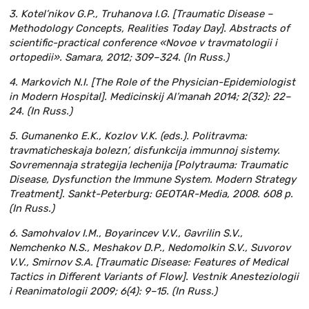
3. Kotel’nikov G.P., Truhanova I.G. [Traumatic Disease –
Methodology Concepts, Realities Today Day]. Abstracts of
scientific-practical conference «Novoe v travmatologii i
ortopedii». Samara, 2012; 309–324. (In Russ.)
4. Markovich N.I. [The Role of the Physician-Epidemiologist
in Modern Hospital]. Medicinskij Al’manah 2014; 2(32): 22–
24. (In Russ.)
5. Gumanenko E.K., Kozlov V.K. (eds.). Politravma:
travmaticheskaja bolezn’, disfunkcija immunnoj sistemy.
Sovremennaja strategija lechenija [Polytrauma: Traumatic
Disease, Dysfunction the Immune System. Modern Strategy
Treatment]. Sankt-Peterburg: GEOTAR-Media, 2008. 608 p.
(In Russ.)
6. Samohvalov I.M., Boyarincev V.V., Gavrilin S.V.,
Nemchenko N.S., Meshakov D.P., Nedomolkin S.V., Suvorov
V.V., Smirnov S.A. [Traumatic Disease: Features of Medical
Tactics in Different Variants of Flow]. Vestnik Anesteziologii
i Reanimatologii 2009; 6(4): 9–15. (In Russ.)