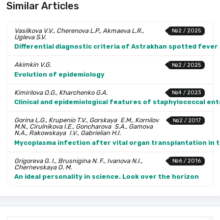
Similar Articles
Vasilkova V.V., Cherenova L.P., Akmaeva L.R.,
№2 / 2025
Ugleva S.V.
Differential diagnostic criteria of Astrakhan spotted fever 
Akimkin V.G.
№2 / 2025
Evolution of epidemiology
Kimirilova O.G., Kharchenko G.A.
№4 / 2023
Clinical and epidemiological features of staphylococcal ent
Gorina L.G., Krupenio T.V., Gorskaya E.M., Kornilov
№2 / 2017
M.N., Cirulnikova I.E., Goncha­rova S.A., Gamova
N.A., Rakowskaya I.V., Gabrielian H.I.
Mycoplasma infection after vital organ transplantation in 
Grigoreva G. I., Brusnigina N. F., Ivanova N.I.,
№6 / 2016
Chernevskaya O. M.
An ideal personality in science. Look over the horizon