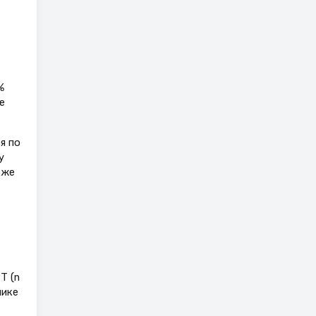
%
е
я по
у
кже
Т (n
лике