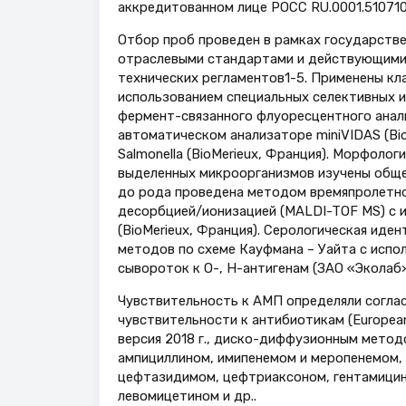
аккредитованном лице РОСС RU.0001.510710
Отбор проб проведен в рамках государстве
отраслевыми стандартами и действующими
технических регламентов1-5. Применены кл
использованием специальных селективных 
фермент-связанного флуоресцентного анали
автоматическом анализаторе miniVIDAS (Bi
Salmonella (BioMerieux, Франция). Морфоло
выделенных микроорганизмов изучены общ
до рода проведена методом времяпролетно
десорбцией/ионизацией (MALDI-TOF MS) с и
(BioMerieux, Франция). Серологическая ид
методов по схеме Кауфмана – Уайта с исп
сывороток к О-, Н-антигенам (ЗАО «Эколаб»
Чувствительность к АМП определяли согла
чувствительности к антибиотикам (European C
версия 2018 г., диско-диффузионным метод
ампициллином, имипенемом и меропенемом,
цефтазидимом, цефтриаксоном, гентамицин
левомицетином и др..