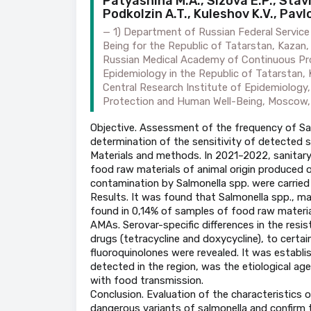
Patyashina M.A., Sizova E.P., Stav
Podkolzin A.T., Kuleshov K.V., Pavl
1) Department of Russian Federal Service
Being for the Republic of Tatarstan, Kazan
Russian Medical Academy of Continuous Prof
Epidemiology in the Republic of Tatarstan, K
Central Research Institute of Epidemiology,
Protection and Human Well-Being, Moscow,
Objective. Assessment of the frequency of Sal
determination of the sensitivity of detected s
Materials and methods. In 2021–2022, sanitary
food raw materials of animal origin produced o
contamination by Salmonella spp. were carried
Results. It was found that Salmonella spp., main
found in 0,14% of samples of food raw materi
AMAs. Serovar-specific differences in the resi
drugs (tetracycline and doxycycline), to certa
fluoroquinolones were revealed. It was establi
detected in the region, was the etiological ag
with food transmission.
Conclusion. Evaluation of the characteristics o
dangerous variants of salmonella and confirm t