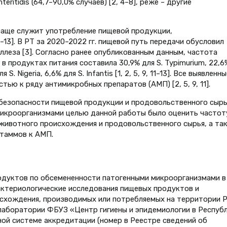
nteritidis (64,7–90,0% случаев) [2, 4–8], реже – другие
чаще служит употребление пищевой продукции,
 9–13]. В РТ за 2020–2022 гг. пищевой путь передачи обусловил
ллеза [3]. Согласно ранее опубликованным данным, частота
в продуктах питания составила 30,9% для S. Typimurium, 22,6
я S. Nigeria, 6,6% для S. Infantis [1, 2, 5, 9, 11–13]. Все выявленны
ью к ряду антимикробных препаратов (АМП) [2, 5, 9, 11].
 безопасности пищевой продукции и продовольственного сырь
икроорганизмами целью данной работы было оценить частот
животного происхождения и продовольственного сырья, а та
таммов к АМП.
одуктов по обсемененности патогенными микроорганизмами в
актериологические исследования пищевых продуктов и
схождения, производимых или потребляемых на территории Р
 лаборатории ФБУЗ «Центр гигиены и эпидемиологии в Респуб
ой системе аккредитации (номер в Реестре сведений об