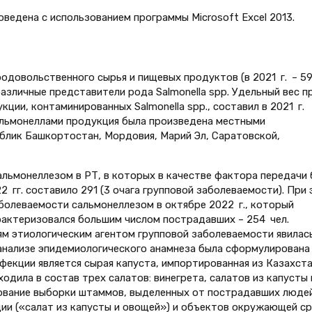
ведена с использованием программы Microsoft Excel 2013.
родовольственного сырья и пищевых продуктов (в 2021 г. – 5
различные представители рода Salmonella spp. Удельный вес п
ции, контаминированных Salmonella spp., составил в 2021 г.
 сальмонеллами продукция была произведена местными
блик Башкортостан, Мордовия, Марий Эл, Саратовской,
альмонеллезом в РТ, в которых в качестве фактора передачи
 гг. составило 291 (3 очага групповой заболеваемости). При
аболеваемости сальмонеллезом в октябре 2022 г., который
рактеризовался большим числом пострадавших – 254 чел.
м этио­логическим агентом групповой заболеваемости явилас
ом анализе эпидемиологического анамнеза была сформулирована
фекции является сырая капуста, импортированная из Казахст
ходила в состав трех салатов: винегрета, салатов из капусты 
рование выборки штаммов, выделенных от пострадавших людей
ии («салат из капусты и овощей») и объектов окружающей с