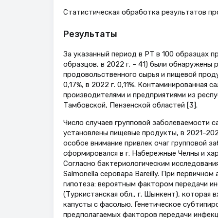
Статистическая обработка результатов про
Результаты
За указанный период в РТ в 100 образцах п
образцов, в 2022 г. – 41) были обнаружены 
продовольственного сырья и пищевой продук
0,17%, в 2022 г. 0,11%. Контаминированная
производителями и предприятиями из респу
Тамбовской, Пензенской областей [3].
Число случаев групповой заболеваемости с
установлены пищевые продукты, в 2021–2022
особое внимание привлек очаг групповой з
сформировался в г. Набережные Челны и ха
Согласно бактериологическим исследования
Salmonella серовара Bareilly. При первичн
гипотеза: вероятным фактором передачи ин
(Туркистанская обл., г. Шынкент), которая в
капусты с фасолью. Генетическое субтипи
предполагаемых факторов передачи инфекц