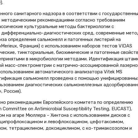
).
нного санитарного надзора в соответствии с государственн
 методическими рекомендациями согласно требованиям
ассические культуральные методы бактериологии с
и дифференциально-диагностических сред, современные мет
за определения сальмонелл и патогенных листерий на
oMerieux, Франция) с использованием наборов тестов VIDAS
гические, тинкториальные, биохимические и патогенные свойст
епринятыми в микробиологии методами. Идентификация штам
й масс-спектрометрии с матрично-ассоциированной лазерно
спользованием автоматического анализатора Vitek MS
ентификация сальмонелл проведена с помощью унифицированны
ользованием диагностических сальмонеллезных адсорбирован
, Россия).
сно рекомендациям Европейского комитета по определению
ommittee on Antimicrobial Susceptibility Testing, EUCAST),
ом на агаре Мюллера – Хинтона с использованием дисков с
 ципрофлоксацином и левофлоксацином, цефотаксимом,
ом, тетрациклином, доксициклином, с ко-тримаксозолом и