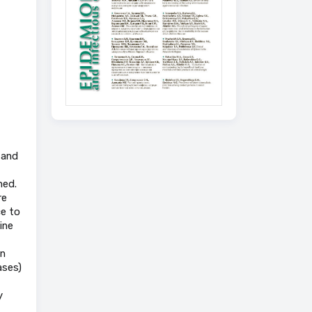
 and
ned.
re
ce to
ine
en
ases)
y