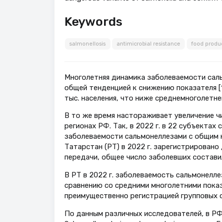
Keywords
salmonellosis
antimicrobial resistance
food produ
Многолетняя динамика заболеваемости сал
общей тенденцией к снижению показателя [1,
тыс. населения, что ниже среднемноголетнего 
В то же время настораживает увеличение ч
регионах РФ. Так, в 2022 г. в 22 субъектах 
заболеваемости сальмонеллезами с общим кол
Татарстан (РТ) в 2022 г. зарегистрировано
передачи, общее число заболевших составил
В РТ в 2022 г. заболеваемость сальмонеллезо
сравнению со средними многолетними показа
преимущественно регистрацией групповых с
По данным различных исследователей, в Р