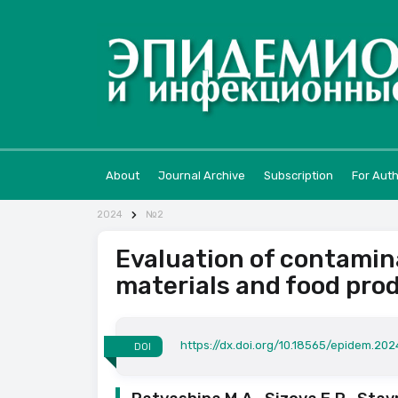
About
Journal Archive
Subscription
For Aut
2024
№2
Evaluation of contamin
materials and food prod
https://dx.doi.org/10.18565/epidem.202
DOI