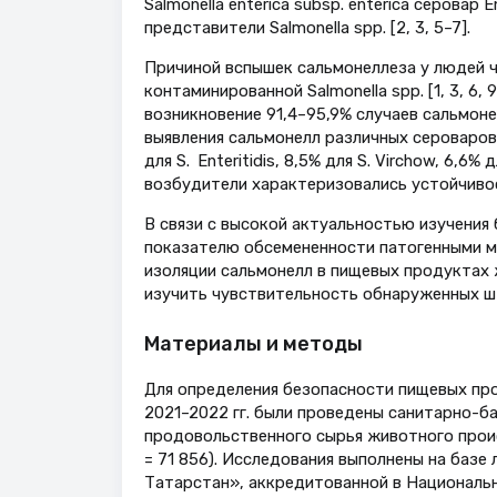
Salmonella enterica subsp. enterica серовар E
представители Salmonella spp. [2, 3, 5–7].
Причиной вспышек сальмонеллеза у людей 
контаминированной Salmonella spp. [1, 3, 6,
возникновение 91,4–95,9% случаев сальмоне
выявления сальмонелл различных сероваров 
для S. Enteritidis, 8,5% для S. Virchow, 6,6% дл
возбудители характеризовались устойчивост
В связи с высокой актуальностью изучения
показателю обсемененности патогенными м
изоляции сальмонелл в пищевых продуктах 
изучить чувствительность обнаруженных ш
Материалы и методы
Для определения безопасности пищевых пр
2021–2022 гг. были проведены санитарно-б
продовольственного сырья животного прои
= 71 856). Исследования выполнены на базе
Татарстан», аккредитованной в Национальн