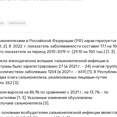
cts
Salmonella
ьмонеллезами в Российской Федерации (РФ) характеризуется
 2]. В 2022 г. показатель заболеваемости составил 17,1 на 10
показателя за период 2010–2019 гг. (29,10 на 100 тыс.) [1, 3].
исла эпизодических вспышек сальмонеллезной инфекции в
страны было зарегистрировано 27 (в 2021 г. – 24) очагов групп
ичеством заболевших 1204 (в 2021 г. – 659) [1]. В Республик
 два очага сальмонеллеза, реализованных пищевым путем
о 262 [3].
м выросла на 86,1% по сравнению с 2021 г., на 13,7% – по
телями [1, 3]. Указанные изменения обусловлены
лучаев сальмонеллеза [3].
Ф основным возбудителем сальмонеллезной инфекции являетс