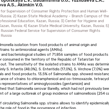
ropolskaya L.V., Badamshina G.G., Yuzlibaeva L.R.,
ova A.S., Akimkin V.G.
 for Supervision of Consumer Rights Protection and Human Well-
, Russia; 2) Kazan State Medical Academy – Branch Campus of the
essional Education, Kazan, Russia; 3) Center for Hygiene and
azan, Russia; 4) Kazan State Medical University, Kazan, Russia; 5)
 Russian Federal Service for Supervision of Consumer Rights
 Russia
monella isolation from food products of animal origin and
trains to antimicrobial agents (AMAs).
 and bacteriological studies of 71,856 samples of food products
r consumed in the territory of the Republic of Tatarstan for
 out. The sensitivity of the isolated strains to AMAs was determi
ly S. Infantis (48,0%), S. Enteritidis (17,0%), S. Virchow (7,0%) we
als and food products. 13,5% of Salmonella spp. showed resistan
stance of strains to chloramphenicol and co-trimoxazole, tetracycl
in representatives of aminoglycosides (gentamicin) and
shed that Salmonella serovar Bareilly, which had not previously be
ent of a large outbreak of group incidence of salmonellosis (254 c
f circulating Salmonella spp. strains allows to identify epidemicall
he role of food in the occurrence of infection.