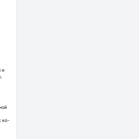
 и
,
,
ной
к ко-