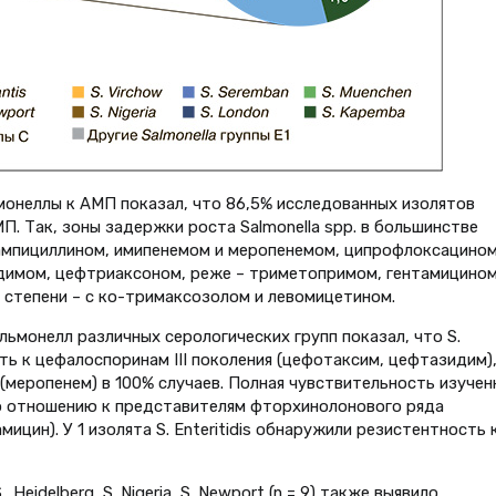
онеллы к АМП показал, что 86,5% исследованных изолятов
. Так, зоны задержки роста Salmonella spp. в большинстве
ампициллином, имипенемом и меропенемом, ципрофлоксацином
имом, цефтриаксоном, реже – триметопримом, гентамицином
 степени – с ко-тримаксозолом и левомицетином.
ьмонелл различных серологических групп показал, что S.
ость к цефалоспоринам III поколения (цефотаксим, цефтазидим)
(меропенем) в 100% случаев. Полная чувствительность изучен
о отношению к представителям фторхинолонового ряда
ицин). У 1 изолята S. Enteritidis обнаружили резистентность 
idelberg, S. Nigeria, S. Newport (n = 9) также выявило