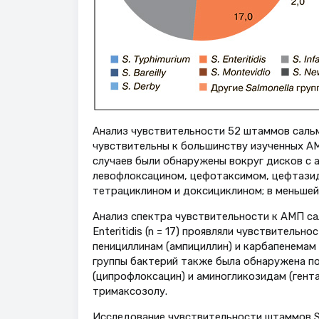
Анализ чувствительности 52 штаммов сальм
чувствительны к большинству изученных АМП
случаев были обнаружены вокруг дисков с 
левофлоксацином, цефотаксимом, цефтазид
тетрациклином и доксициклином; в меньшей
Анализ спектра чувствительности к АМП сал
Enteritidis (n = 17) проявляли чувствительн
пенициллинам (ампициллин) и карбапенемам 
группы бактерий также была обнаружена п
(ципрофлоксацин) и аминогликозидам (гентам
тримаксозолу.
Исследование чувствительности штаммов S. He