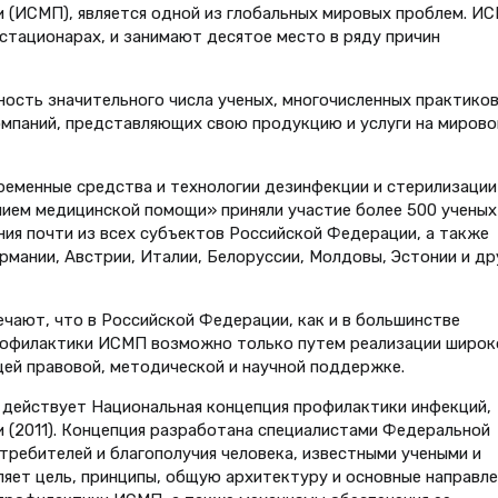
 (ИСМП), является одной из глобальных мировых проблем. И
стационарах, и занимают десятое место в ряду причин
ость значительного числа ученых, многочисленных практико
омпаний, представляющих свою продукцию и услуги на миров
еменные средства и технологии дезинфекции и стерилизации
нием медицинской помощи» приняли участие более 500 ученых
ия почти из всех субъектов Российской Федерации, а также
рмании, Австрии, Италии, Белоруссии, Молдовы, Эстонии и др
ают, что в Российской Федерации, как и в большинстве
рофилактики ИСМП возможно только путем реализации широк
ей правовой, методической и научной поддержке.
 дейст­вует Национальная концепция профилактики инфекций,
 (2011). Концепция разработана специалистами Федеральной
требителей и благополучия человека, известными учеными и
яет цель, принципы, общую архитектуру и основные направле