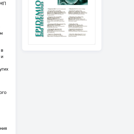
СМП
в
ом
 в
 и
угих
ого
ния