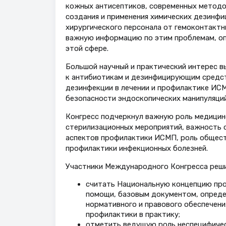
кожных антисептиков, современных методов
создания и применения химических дезинф
хирургического персонала от гемоконтактн
важную информацию по этим проблемам, оп
этой сфере.
Большой научный и практический интерес 
к антибиотикам и дезинфицирующим средст
дезинфекции в лечении и профилактике ИС
безопасности эндоскопических манипуляций
Конгресс подчеркнул важную роль медицинс
стерилизационных мероприятий, важность 
аспектов профилактики ИСМП, роль общест
профилактики инфекционных болезней.
Участники Международного Конгресса реши
считать Национальную концепцию про
помощи, базовым документом, опреде
нормативного и правового обеспечени
профилактики в практику;
отметить ведущую роль неспецифичес