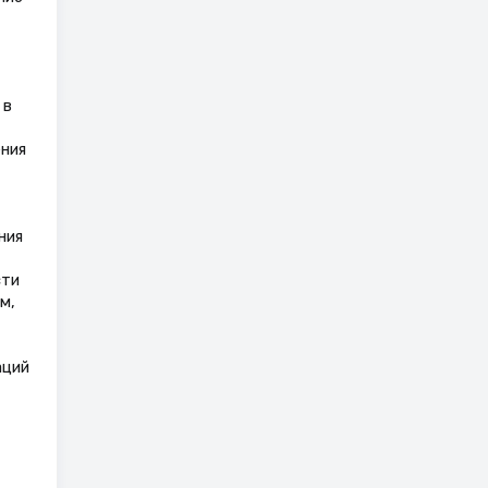
 в
ния
ния
сти
м,
аций