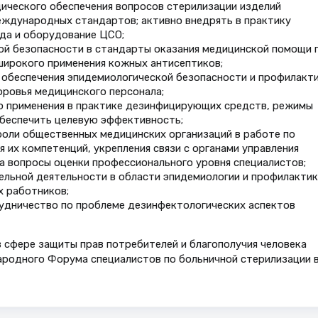
ического обеспечения вопросов стерилизации изделий
еждународных стандартов; активно внедрять в практику
да и оборудование ЦСО;
ой безопасности в стандарты оказания медицинской помощи 
широкого применения кожных антисептиков;
обеспечения эпидемиологической безопасности и профилакт
оровья медицинского персонала;
ю применения в практике дезинфицирующих средств, режимы
обеспечить целевую эффективность;
оли общественных медицинских организаций в работе по
их компетенций, укрепления связи с органами управления
на вопросы оценки профессионального уровня специалистов;
льной деятельности в области эпидемиологии и профилактик
х работников;
дничест­во по проблеме дезинфектологических аспектов
 сфере защиты прав потребителей и благополучия человека
родного Форума специалистов по больничной стерилизации 