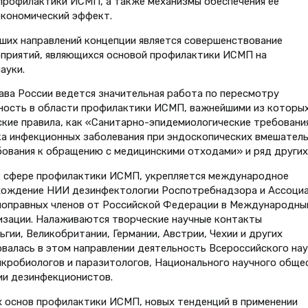
профилактики ИСМП, а также механизмы обеспечения ее
кономический эффект.
ших направлений концепции является совершенствование
приятий, являющихся основой профилактики ИСМП на
ауки.
ва России ведется значительная работа по пересмотру
ность в области профилактики ИСМП, важнейшими из которы
кие правила, как «Санитарно-эпидемиологические требования
а инфекционных заболевания при эндоскопических вмешател
ования к обращению с медицинскими отходами» и ряд других
в сфере профилактики ИСМП, укрепляется международное
вхождение НИИ дезинфектологии Роспотребнадзора и Ассоци
лноправных членов от Российской Федерации в Международны
изации. Налаживаются творческие научные контакты
гии, Великобритании, Германии, Австрии, Чехии и других
овалась в этом направлении деятельность Всероссийского на
кробиологов и паразитологов, Национального научного обще
ии дезинфекционистов.
х основ профилактики ИСМП, новых тенденций в применении