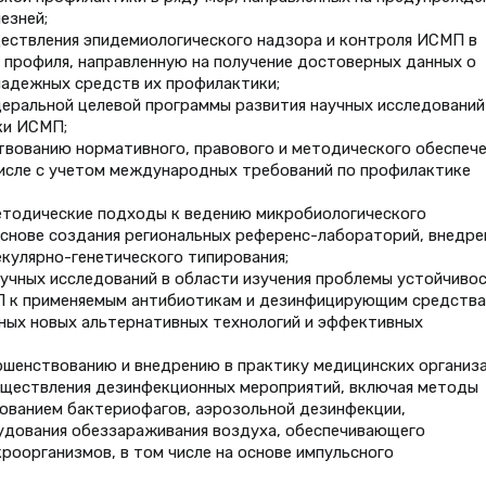
езней;
ствления эпидемиологического надзора и контроля ИСМП в
 профиля, направленную на получение достоверных данных о
адежных средств их профилактики;
еральной целевой программы развития научных исследований
ки ИСМП;
твованию нормативного, правового и методического обеспече
исле с учетом международных требований по профилактике
тодические подходы к ведению микробиологического
снове создания региональных референс-лабораторий, внедре
кулярно-генетического типирования;
учных исследований в области изучения проблемы устойчиво
 к применяемым антибиотикам и дезинфицирующим средства
ных новых альтернативных технологий и эффективных
ршенствованию и внедрению в практику медицинских организ
ществления дезинфекционных мероприятий, включая методы
ованием бактериофагов, аэрозольной дезинфекции,
удования обеззараживания воздуха, обеспечивающего
роорганизмов, в том числе на основе импульсного