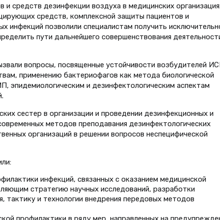
 и средств дезинфекции воздуха в медицинских организация
ицирующих средств, комплексной защиты пациентов и
ых инфекций позволили специалистам получить исключительн
ределить пути дальнейшего совершенствования деятельност
вызвали вопросы, посвященные устойчивости возбудителей И
вам, применению бактериофагов как метода биологической
МП, эпидемиологическим и дезинфектологическим аспектам
.
ких сестер в организации и проведении дезинфекционных и
современных методов преподавания дезинфектологических
венных организаций в решении вопросов неспецифической
ли:
филактики инфекций, связанных с оказанием медицинской
ляющим стратегию научных исследований, разработки
я, тактику и технологии внедрения передовых методов
кой профилактики в ряду мер, направленных на предупрежде