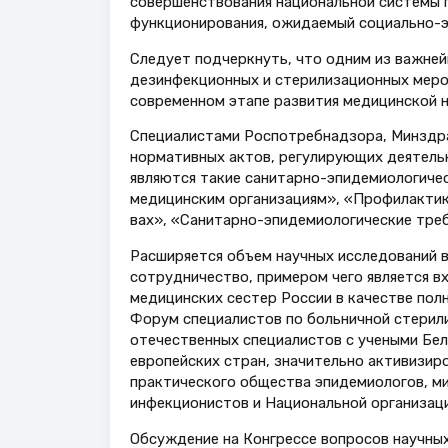
совершенст­вования национальной системы 
функционирования, ожидаемый социально-э
Следует подчеркнуть, что одним из важней
дезинфекционных и стерилизационных меро
современном этапе развития медицинской н
Специалистами Роспотребнадзора, Минздра
нормативных актов, регулирующих деятель
являются такие санитарно-эпидемиологичес
медицинским организациям», «Профилактик
вах», «Санитарно-эпидемиологические треб
Расширяется объем научных исследований 
сотрудничество, примером чего является 
медицинских сестер России в качестве по
Форум специалистов по больничной стерил
отечественных специалистов с учеными Бель
европейских стран, значительно активизир
практического общества эпидемиологов, ми
инфекционистов и Национальной организац
Обсуждение на Конгрессе вопросов научны