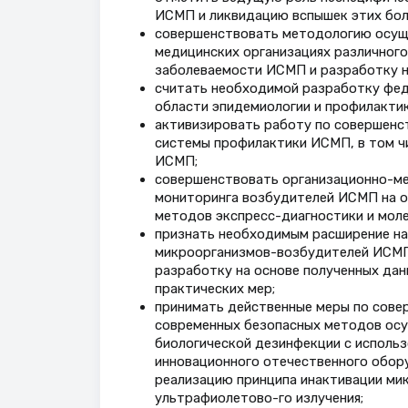
ИСМП и ликвидацию вспышек этих бол
совершенствовать методологию осуще
медицинских организациях различного
заболеваемости ИСМП и разработку н
считать необходимой разработку фед
области эпидемиологии и профилакти
активизировать работу по совершенс
системы профилактики ИСМП, в том ч
ИСМП;
совершенствовать организационно-ме
мониторинга возбудителей ИСМП на о
методов экспресс-диагностики и моле
признать необходимым расширение на
микроорганизмов-возбудителей ИСМП
разработку на основе полученных дан
практических мер;
принимать действенные меры по сове
современных безопасных методов осу
биологической дезинфекции с использ
инновационного отечественного обор
реализацию принципа инактивации мик
ультрафиолетово-го излучения;