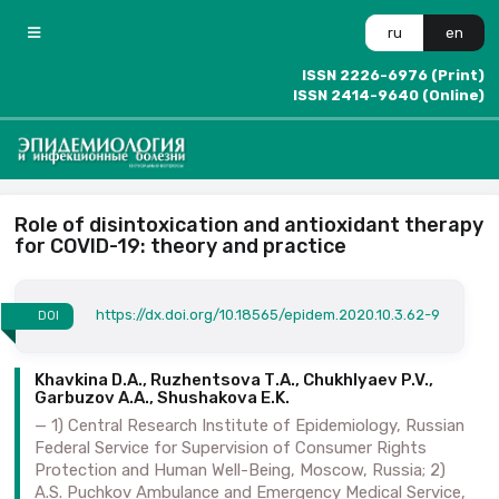
ru
en
ISSN 2226-6976 (Print)
ISSN 2414-9640 (Online)
Role of disintoxication and antioxidant therapy
for COVID-19: theory and practice
https://dx.doi.org/10.18565/epidem.2020.10.3.62-9
DOI
Khavkina D.A., Ruzhentsova Т.А., Chukhlyaev P.V.,
Garbuzov А.А., Shushakova E.K.
1) Central Research Institute of Epidemiology, Russian
Federal Service for Supervision of Consumer Rights
Protection and Human Well-Being, Moscow, Russia; 2)
A.S. Puchkov Ambulance and Emergency Medical Service,