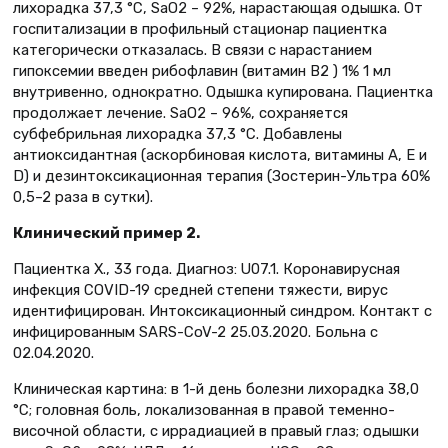
лихорадка 37,3 °С, SaO2 – 92%, нарастающая одышка. От
госпитализации в профильный стационар пациентка
категорически отказалась. В связи с нарастанием
гипоксемии введен рибофлавин (витамин В2 ) 1% 1 мл
внутривенно, однократно. Одышка купирована. Пациентка
продолжает лечение. SaO2 – 96%, сохраняется
субфебрильная лихорадка 37,3 °С. Добавлены
антиоксидантная (аскорбиновая кислота, витамины А, Е и
D) и дезинтоксикационная терапия (Зостерин-Ультра 60%
0,5–2 раза в сутки).
Клинический пример 2.
Пациентка Х., 33 года. Диагноз: U07.1. Коронавирусная
инфекция COVID-19 средней степени тяжести, вирус
идентифицирован. Интоксикационный синдром. Контакт с
инфицированным SARS-CoV-2 25.03.2020. Больна с
02.04.2020.
Клиническая картина: в 1-й день болезни лихорадка 38,0
°С; головная боль, локализованная в правой теменно-
височной области, с иррадиацией в правый глаз; одышки