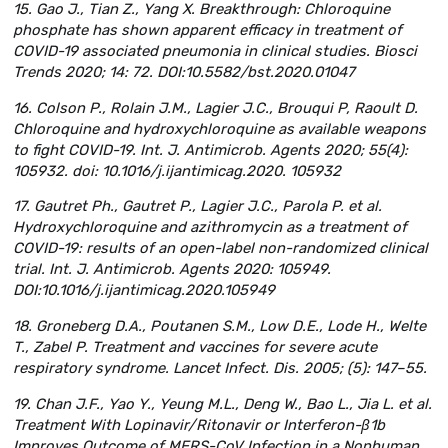
15. Gao J., Tian Z., Yang X. Breakthrough: Chloroquine
phosphate has shown apparent efficacy in treatment of
COVID-19 associated pneumonia in clinical studies. Biosci
Trends 2020; 14: 72. DOI:10.5582/bst.2020.01047
16. Colson P., Rolain J.M., Lagier J.C., Brouqui P, Raoult D.
Chloroquine and hydroxychloroquine as available weapons
to fight COVID-19. Int. J. Antimicrob. Agents 2020; 55(4):
105932. doi: 10.1016/j.ijantimicag.2020. 105932
17. Gautret Ph., Gautret P., Lagier J.C., Parola P. et al.
Hydroxychloroquine and azithromycin as a treatment of
COVID-19: results of an open-label non-randomized clinical
trial. Int. J. Antimicrob. Agents 2020: 105949.
DOI:10.1016/j.ijantimicag.2020.105949
18. Groneberg D.A., Poutanen S.M., Low D.E., Lode H., Welte
T., Zabel P. Treatment and vaccines for severe acute
respiratory syndrome. Lancet Infect. Dis. 2005; (5): 147–55.
19. Chan J.F., Yao Y., Yeung M.L., Deng W., Bao L., Jia L. et al.
Treatment With Lopinavir/Ritonavir or Interferon-β1b
Improves Outcome of MERS-CoV Infection in a Nonhuman