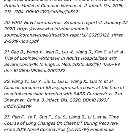
Primate Model of Common Marmoset. J. Infect. Dis. 2015;
212: 1904. DOI:10.1093/infdis/jiv392
20. WHO. Novel coronavirus. Situation report-2. January 22,
2020. https://www.who.int/docs/default-
source/coronaviruse/situation-reports/ 20200122-sitrep-
2-2019-ncov.pdf
21. Cao B., Wang Y., Wen D., Liu W., Wang J., Fan G. et al. A
Trial of Lopinavir-Ritonavir in Adults Hospitalized with
Severe Covid-19. N. Engl. J. Med. 2020; 382(19): 1787–99.
doi: 10.1056/NEJMoa2001282
22. Wang Y., Liu Y., Liu L., Liu L., Wang X., Luo N. et al.
Clinical outcome of 55 asymptomatic cases at the time of
hospital admission infected with SARS-Coronavirus-2 in
Shenzhen, China. J. Infect. Dis. 2020. DOI:10.1093/
infdis/jiaa119
23. Pan F., Ye T., Sun P., Gui S., Liang B., Li L. et al. Time
Course of Lung Changes On Chest CT During Recovery
From 2019 Novel Coronavirus (COVID-19) Pneumonia.