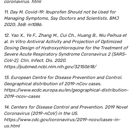
coronavirus. html
11. Day M. Covid-19: Ibuprofen Should not be Used for
Managing Symptoms, Say Doctors and Scientists. BMJ
2020; 368: m1086.
12. Yao X., Ye F., Zhang M., Cui Ch., Huang B., Niu Peihua et
al. In Vitro Antiviral Activity and Projection of Optimized
Dosing Design of Hydroxychloroquine for the Treatment of
Severe Acute Respiratory Syndrome Coronavirus 2 (SARS-
CoV-2). Clin. Infect. Dis. 2020.
https://pubmed.ncbi.nlm.nih.gov/32150618/
13. European Centre for Disease Prevention and Control.
Geographical distribution of 2019-nCov cases.
https://www.ecdc.europa.eu/en/geographical-distribution-
2019-ncov-cases
14. Centers for Disease Control and Prevention. 2019 Novel
Coronavirus (2019-nCoV) in the US.
https://www.cdc.gov/coronavirus/2019-ncov/cases-in-
us.html