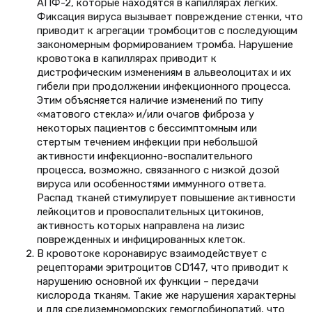
АПФ-2, которые находятся в капиллярах легких.
Фиксация вируса вызывает повреждение стенки, что
приводит к агрегации тромбоцитов с последующим
закономерным формированием тромба. Нарушение
кровотока в капиллярах приводит к
дистрофическим изменениям в альвеолоцитах и их
гибели при продолжении инфекционного процесса.
Этим объясняется наличие изменений по типу
«матового стекла» и/или очагов фиброза у
некоторых пациентов с бессимптомным или
стертым течением инфекции при небольшой
активности инфекционно-воспалительного
процесса, возможно, связанного с низкой дозой
вируса или особенностями иммунного ответа.
Распад тканей стимулирует повышение активности
лейкоцитов и провоспалительных цитокинов,
активность которых направлена на лизис
поврежденных и инфицированных клеток.
В кровотоке коронавирус взаимодействует с
рецепторами эритроцитов CD147, что приводит к
нарушению основной их функции – передачи
кислорода тканям. Такие же нарушения характерны
и для средиземноморских гемоглобинопатий, что