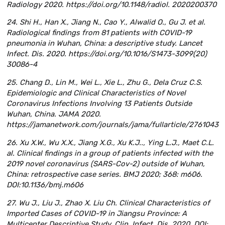
Radiology 2020. https://doi.org/10.1148/radiol. 2020200370
24. Shi H., Han X., Jiang N., Cao Y., Alwalid O., Gu J. et al.
Radiological findings from 81 patients with COVID-19
pneumonia in Wuhan, China: a descriptive study. Lancet
Infect. Dis. 2020. https://doi.org/10.1016/S1473-3099(20)
30086-4
25. Chang D., Lin M., Wei L., Xie L., Zhu G., Dela Cruz C.S.
Epidemiologic and Clinical Characteristics of Novel
Coronavirus Infections Involving 13 Patients Outside
Wuhan, China. JAMA 2020.
https://jamanetwork.com/journals/jama/fullarticle/2761043
26. Xu X.W., Wu X.X., Jiang X.G., Xu K.J.., Ying L.J., Maet C.L.
al. Clinical findings in a group of patients infected with the
2019 novel coronavirus (SARS-Cov-2) outside of Wuhan,
China: retrospective case series. BMJ 2020; 368: m606.
DOI:10.1136/bmj.m606
27. Wu J., Liu J., Zhao X. Liu Ch. Clinical Characteristics of
Imported Cases of COVID-19 in Jiangsu Province: A
Multicenter Descriptive Study. Clin. Infect. Dis. 2020. DOI: