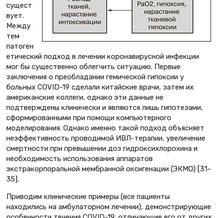
сущест
вует.
Между
тем
патоген
етический подход в лечении коронавирусной инфекции
мог бы существенно облегчить ситуацию. Первые
заключения о преобладании гемической гипоксии у
больных COVID-19 сделали китайские врачи, затем их
американские коллеги, однако эти данные не
подтверждены клинически и являются лишь гипотезами,
сформированными при помощи компьютерного
моделирования. Однако именно такой подход объясняет
неэффективность проводимой ИВЛ-терапии, увеличение
смертности при превышении доз гидроксихлорохина и
необходимость использования аппаратов
экстракорпоральной мембранной оксигенации (ЭКМО) [31–
35].
Приводим клинические примеры (все пациенты
находились на амбулаторном лечении), демонстрирующие
особенности течения COVID-19, отличающие его от других