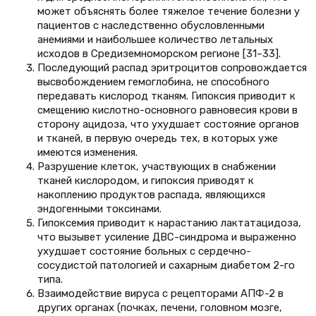
может объяснять более тяжелое течение болезни у
пациентов с наследственно обусловленными
анемиями и наибольшее количество летальных
исходов в Средиземноморском регионе [31–33].
Последующий распад эритроцитов сопровождается
высвобождением гемоглобина, не способного
передавать кислород тканям. Гипоксия приводит к
смещению кислотно-основного равновесия крови в
сторону ацидоза, что ухудшает состояние органов
и тканей, в первую очередь тех, в которых уже
имеются изменения.
Разрушение клеток, участвующих в снабжении
тканей кислородом, и гипоксия приводят к
накоплению продуктов распада, являющихся
эндогенными токсинами.
Гипоксемия приводит к нарастанию лактатацидоза,
что вызывет усиление ДВС-синдрома и выраженно
ухудшает состояние больных с сердечно-
сосудистой патологией и сахарным диабетом 2-го
типа.
Взаимодействие вируса с рецепторами АПФ-2 в
других органах (почках, печени, головном мозге,