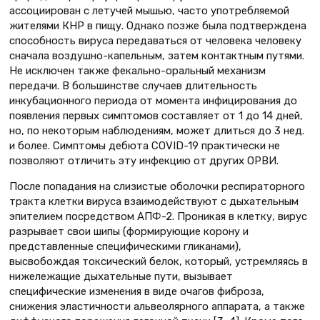
ассоциирован с летучей мышью, часто употребляемой
жителями КНР в пищу. Однако позже была подтверждена
способность вируса передаваться от человека человеку
сначала воздушно-капельным, затем контактным путями.
Не исключен также фекально-оральный механизм
передачи. В большинстве случаев длительность
инкубационного периода от момента инфицирования до
появления первых симптомов составляет от 1 до 14 дней,
но, по некоторым наблюдениям, может длиться до 3 нед.
и более. Симптомы дебюта COVID-19 практически не
позволяют отличить эту инфекцию от других ОРВИ.
После попадания на слизистые оболочки респираторного
тракта клетки вируса взаимодействуют с дыхательным
эпителием посредством АПФ-2. Проникая в клетку, вирус
разрывает свои шипы (формирующие корону и
представленные специфическими гликанами),
высвобождая токсический белок, который, устремляясь в
нижележащие дыхательные пути, вызывает
специфические изменения в виде очагов фиброза,
снижения эластичности альвеолярного аппарата, а также