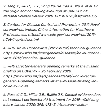
2. Tang X., Wu C., Li X., Song Yu-He, Yao X., Wu X. et al. On
the origin and continuing evolution of SARS-CoV-2.
National Science Review 2020. DOI:10.1093/nsr/nwaa036
3. Centers for Disease Control and Prevention. 2019 Novel
coronavirus, Wuhan, China. Information for Healthcare
Professionals. https://www.cdc.gov/ coronavirus/2019-
nCoV/hcp/index.html
4. WHO. Novel Coronavirus (2019-nCoV) technical guidance.
https://www.who.int/emergencies/diseases/novel-corona­
virus-2019/ technical-guidance
5. WHO Director-General’s opening remarks at the mission
briefing on COVID-19 – 26 February 2020.
https://www.who.int/dg/speeches/detail/who-director-
general-s-opening-remarks-at-the-mission-briefing-on-
covid-19–26-fe
6. Russell C.D., Millar J.E., Baillie J.K. Clinical evidence does
not support corticosteroid treatment for 2019-nCoV lung
injury. Lancet 2020; 395: 473–5. https://xn--aciltp-