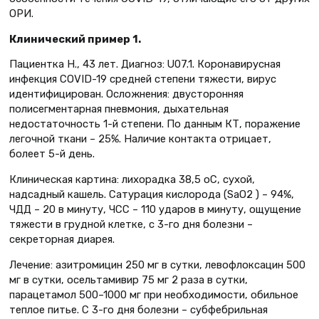
ОРИ.
Клинический пример 1.
Пациентка Н., 43 лет. Диагноз: U07.1. Коронавирусная
инфекция CОVID-19 средней степени тяжести, вирус
идентифицирован. Осложнения: двусторонняя
полисегментарная пневмония, дыхательная
недостаточность 1-й степени. По данным КТ, поражение
легочной ткани – 25%. Наличие контакта отрицает,
болеет 5-й день.
Клиническая картина: лихорадка 38,5 оС, сухой,
надсадный кашель. Сатурация кислорода (SaO2 ) – 94%,
ЧДД – 20 в минуту, ЧСС – 110 ударов в минуту, ощущение
тяжести в грудной клетке, с 3-го дня болезни –
секреторная диарея.
Лечение: азитромицин 250 мг в сутки, левофлоксацин 500
мг в сутки, осельтамивир 75 мг 2 раза в сутки,
парацетамол 500–1000 мг при необходимости, обильное
теплое питье. С 3-го дня болезни – субфебрильная