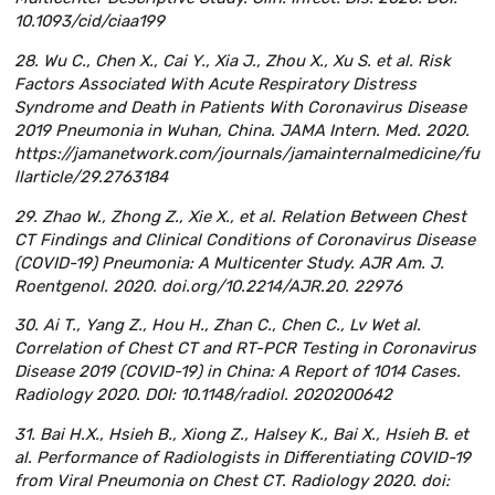
10.1093/cid/ciaa199
28. Wu C., Chen X., Cai Y., Xia J., Zhou X., Xu S. et al. Risk
Factors Associated With Acute Respiratory Distress
Syndrome and Death in Patients With Coronavirus Disease
2019 Pneumonia in Wuhan, China. JAMA Intern. Med. 2020.
https://jamanetwork.com/journals/jamainternalmedicine/fu
llarticle/29.2763184
29. Zhao W., Zhong Z., Xie X., et al. Relation Between Chest
CT Findings and Clinical Conditions of Coronavirus Disease
(COVID-19) Pneumonia: A Multicenter Study. AJR Am. J.
Roentgenol. 2020. doi.org/10.2214/AJR.20. 22976
30. Ai T., Yang Z., Hou H., Zhan C., Chen C., Lv Wet al.
Correlation of Chest CT and RT-PCR Testing in Coronavirus
Disease 2019 (COVID-19) in China: A Report of 1014 Cases.
Radiology 2020. DOI: 10.1148/radiol. 2020200642
31. Bai H.X., Hsieh B., Xiong Z., Halsey K., Bai X., Hsieh B. et
al. Performance of Radiologists in Differentiating COVID-19
from Viral Pneumonia on Chest CT. Radiology 2020. doi: