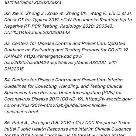
10.1148/radiol.2020200823
32. Xie X., Zhong Z., Zhao W., Zheng Ch., Wang F., Liu J. et al.
Chest CT for Typical 2019-nCoV Pneumonia: Relationship to
Negative RT-PCR Testing. Radiology 2020; 200343.
DOI:10.1148/radiol.2020200343
33. Centers for Disease Control and Prevention. Updated
Guidance on Evaluating and Testing Persons for COVID-19.
HAN429. https://emergency.cdc.gov/
han/2020/han00429.asp?deliveryName=USCDC_511-
DM22015
34. Centers for Disease Control and Prevention. Interim
Guidelines for Collecting, Handling, and Testing Clinical
Specimens from Persons Under Investigation (PUIs) for
Coronavirus Disease 2019 (COVID-19). https://www.cdc.gov/
coronavirus/2019-nCoV/lab/guidelines-clinical-
specimens.html
35. Patel A., Jernigan D.B. 2019-nCoV CDC Response Team.
Initial Public Health Response and Interim Clinical Guidance
for the 2019 Novel Coronavirus Outbreak – United States,