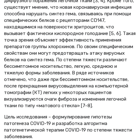
диффузного поражения легочной ткани [3, 4]. Кроме того,
существует мнение, что новая коронавирусная инфекция
способна нарушать синтез гема, связываясь при помощи
специфических белков с рецепторами CD147,
находящимися на поверхности эритроцитов, что
вызывает фактически кислородное голодание [5, 6]. Такая
точка зрения объясняет эффективность применения
препаратов группы хлорохинов. По своим специфическим
свойствам они могут предотвращать атаку вирусных
белков на синтез гема. По степени тяжести различают
бессимптомное носительство, легкую, среднюю и
тяжелую формы заболевания. В ряде источников
отмечено, что даже при бессимптомном носительстве,
после прекращения вирусовыделения на компьютерной
томографии (КТ) легких у некоторых пациентов
визуализируются очаги фиброза и изменения легочной
ткани по типу «матового стекла» [7–8].
Цель исследования – формулирование гипотезы
патогенеза СOVID-19 и разработка алгоритма
патогенетической терапии СOVID-19 по степени тяжести
заболевания.