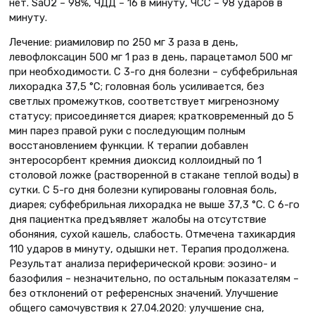
нет. SaO2 – 98%, ЧДД – 16 в минуту, ЧСС – 98 ударов в
минуту.
Лечение: риамиловир по 250 мг 3 раза в день,
левофлоксацин 500 мг 1 раз в день, парацетамол 500 мг
при необходимости. С 3-го дня болезни – субфебрильная
лихорадка 37,5 °С; головная боль усиливается, без
светлых промежутков, соответствует мигренозному
статусу; присоединяется диарея; кратковременный до 5
мин парез правой руки с последующим полным
восстановлением функции. К терапии добавлен
энтеросорбент кремния диоксид коллоидный по 1
столовой ложке (растворенной в стакане теплой воды) в
сутки. С 5-го дня болезни купированы головная боль,
диарея; субфебрильная лихорадка не выше 37,3 °С. С 6-го
дня пациентка предъявляет жалобы на отсутствие
обоняния, сухой кашель, слабость. Отмечена тахикардия
110 ударов в минуту, одышки нет. Терапия продолжена.
Результат анализа периферической крови: эозино- и
базофилия – незначительно, по остальным показателям –
без отклонений от референсных значений. Улучшение
общего самочувствия к 27.04.2020: улучшение сна,