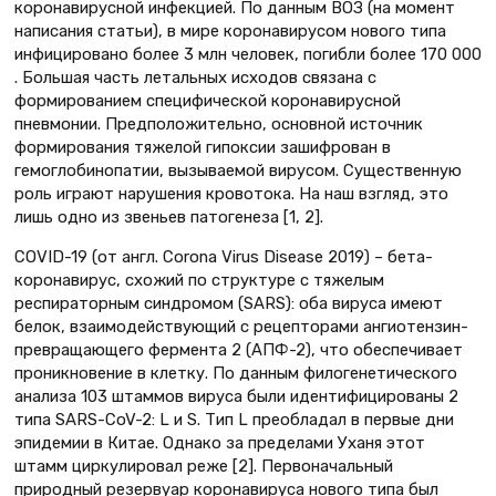
коронавирусной инфекцией. По данным ВОЗ (на момент
написания статьи), в мире коронавирусом нового типа
инфицировано более 3 млн человек, погибли более 170 000
. Большая часть летальных исходов связана с
формированием специфической коронавирусной
пневмонии. Предположительно, основной источник
формирования тяжелой гипоксии зашифрован в
гемоглобинопатии, вызываемой вирусом. Существенную
роль играют нарушения кровотока. На наш взгляд, это
лишь одно из звеньев патогенеза [1, 2].
COVID-19 (от англ. Corona Virus Disease 2019) – бета-
коронавирус, схожий по структуре с тяжелым
респираторным синдромом (SARS): оба вируса имеют
белок, взаимодействующий с рецепторами ангиотензин-
пре­вращающего фермента 2 (АПФ-2), что обеспечивает
проникновение в клетку. По данным филогенетического
анализа 103 штаммов вируса были идентифицированы 2
типа SARS-CoV-2: L и S. Тип L преобладал в первые дни
эпидемии в Китае. Однако за пределами Уханя этот
штамм циркулировал реже [2]. Первоначальный
природный резервуар коронавируса нового типа был