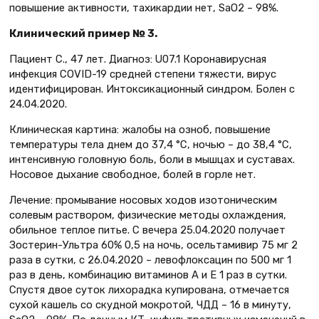
повышение активности, тахикардии нет, SaO2 – 98%.
Клинический пример № 3.
Пациент С., 47 лет. Диагноз: U07.1 Коронавирусная
инфекция COVID-19 средней степени тяжести, вирус
идентифицирован. Интоксикационный синдром. Болен с
24.04.2020.
Клиническая картина: жалобы на озноб, повышение
температуры тела днем до 37,4 °С, ночью – до 38,4 °С,
интенсивную головную боль, боли в мышцах и суставах.
Носовое дыхание свободное, болей в горле нет.
Лечение: промывание носовых ходов изотоническим
солевым раствором, физические методы охлаждения,
обильное теплое питье. С вечера 25.04.2020 получает
Зостерин-Ультра 60% 0,5 на ночь, осельтамивир 75 мг 2
раза в сутки, с 26.04.2020 – левофлоксацин по 500 мг 1
раз в день, комбинацию витаминов А и Е 1 раз в сутки.
Спустя двое суток лихорадка купирована, отмечается
сухой кашель со скудной мокротой, ЧДД – 16 в минуту,