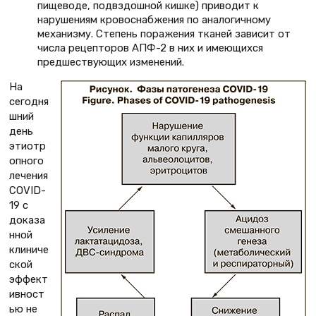
пищеводе, подвздошной кишке) приводит к
нарушениям кровоснабжения по аналогичному
механизму. Степень поражения тканей зависит от
числа рецепторов АПФ-2 в них и имеющихся
предшествующих изменений.
На
сегодня
шний
день
этиотр
опного
лечения
COVID-
19 c
доказа
нной
клиниче
ской
эффект
ивност
ью не