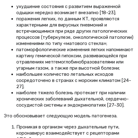
ухудшение состояния с развитием выраженной
одышки нередко возникает внезапно [18–23];
поражения легких, по данным КТ, проявляются
характерными для вирусных пневмоний и
встречающимися при ряде других патологических
процессов (туберкулезе, онкологической патологии)
изменениями по типу «матового стекла»;
патоморфологические изменения легких напоминают
картину гемической гипоксии, развивающейся при
отравлениях метгемоглобинобразователями или
угарным газом, а также при высотной болезни;
наибольшее количество летальных исходов
сосредоточено в странах с морским климатом [24–
27];
наиболее тяжело болезнь протекает при наличии
хронических заболеваний дыхательной, сердечно-
сосудистой системы и эндокринопатиях [27–30].
Это обосновывает следующую модель патогенеза.
Проникая в организм через дыхательные пути,
коронавирус взаимодействует с рецепторами