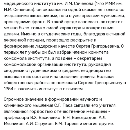
медицинского института им. И.М. Сеченова (1-го ММИ им.
И.М. Сеченова), он оказался на одной скамье не только со
вчерашними школьниками, но и с уже зрелыми мужчинами,
прошедшими фронт. В такой среде завоевать авторитет
можно было только силой характера и конкретными
делами. Именно в студенческие годы, благодаря активной
жизненной позиции, произошло раскрытие и
формирование лидерских качеств Сергея Григорьевича. С
первых лет учебы он был избран членом комитета
комсомола института, а позднее – секретарем
комсомольской организации института, руководил
сводными студенческими отрядами, неоднократно
выезжал в их составе и на освоение целины. Большая
общественная работа не помешали Сергею Григорьевичу в
1954 г. окончить институт с отличием.
Огромное значение в формировании научного и
клинического мышления С.Г. Пака сыграли его учителя,
являющиеся гордостью отечественной медицины –
профессора В.Х. Василенко, В.Н. Виноградов, А.Л.
Мясников, А.И. Струков, Е.М. Тареев и многие другие.