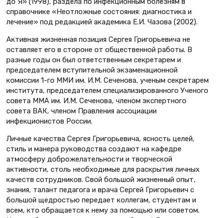
до Я» (1998), раздела по инфекционным болезням в
справочнике «Неотложные состояния: диагностика и
лечение» под редакцией академика Е.И. Чазова (2002).
Активная жизненная позиция Сергея Гри­горьевича не
оставляет его в стороне от общественной работы. В
разные годы он был ответст­венным секретарем и
председателем вступительной экзаменационной
комиссии 1-го ММИ им. И.М. Сеченова, ученым секретарем
института, председателем специализированного Ученого
совета ММА им. И.М. Сеченова, членом экспертного
совета ВАК, членом Правления ассоциации
инфекционистов России.
Личные качества Сергея Григорьевича, ясность целей,
стиль и манера руководства создают на кафедре
атмосферу доброжелательности и творческой
активности, столь необходимые для раскрытия личных
качеств сотрудников. Свой большой жизненный опыт,
знания, талант педагога и врача Сергей Григорьевич с
большой щедростью передает коллегам, студентам и
всем, кто обращается к нему за помощью или советом.