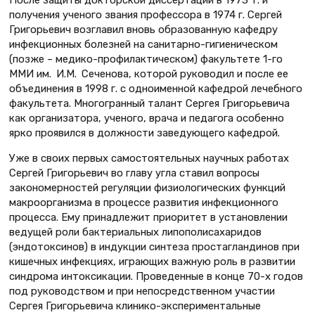
После защиты докторской диссертации в 1973 г. и
получения ученого звания профессора в 1974 г. Сергей
Григорьевич возглавил вновь образованную кафедру
инфекционных болезней на санитарно-гигиеническом
(позже – медико-профилактическом) факультете 1-го
ММИ им. И.М. Сеченова, которой руководил и после ее
объединения в 1998 г. с одноименной кафедрой лечебного
факультета. Многогранный талант Сергея Григорьевича
как организатора, ученого, врача и педагога особенно
ярко проявился в должности заведующего кафедрой.
Уже в своих первых самостоятельных научных работах
Сергей Григорьевич во главу угла ставил вопросы
закономерностей регуляции физиологических функций
макроорганизма в процессе развития инфекционного
процесса. Ему принадлежит приоритет в установлении
ведущей роли бактериальных липополисахаридов
(эндотоксинов) в индукции синтеза простагландинов при
кишечных инфекциях, играющих важную роль в развитии
синдрома интоксикации. Проведенные в конце 70-х годов
под руководством и при непосредственном участии
Сергея Григорьевича клинико-экспериментальные