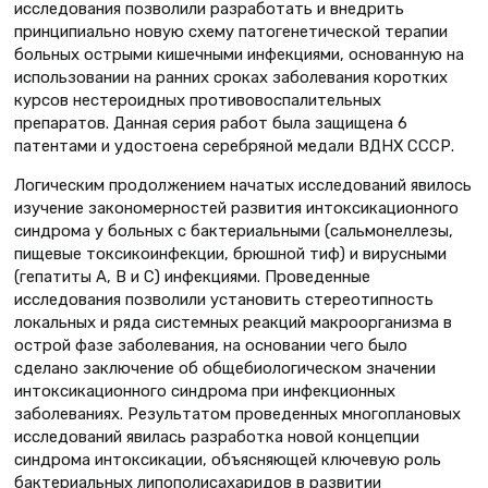
исследования позволили разработать и внедрить
принципиально новую схему патогенетической терапии
больных острыми кишечными инфекциями, основанную на
использовании на ранних сроках заболевания коротких
курсов нестероидных противовоспалительных
препаратов. Данная серия работ была защищена 6
патентами и удостоена серебряной медали ВДНХ СССР.
Логическим продолжением начатых исследований явилось
изучение закономерностей развития интоксикационного
синдрома у больных с бактериальными (сальмонеллезы,
пищевые токсикоинфекции, брюшной тиф) и вирусными
(гепатиты А, В и С) инфекциями. Проведенные
исследования позволили установить стереотипность
локальных и ряда системных реакций макроорганизма в
острой фазе заболевания, на основании чего было
сделано заключение об общебиологическом значении
интоксикационного синдрома при инфекционных
заболеваниях. Результатом проведенных многоплановых
исследований явилась разработка новой концепции
синдрома интоксикации, объясняющей ключевую роль
бактериальных липополисахаридов в развитии