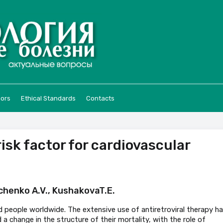
hors
Ethical Standards
Contacts
isk factor for cardiovascular
vchenko A.V., KushakovaT.E.
ed people worldwide. The extensive use of antiretroviral therapy h
d a change in the structure of their mortality, with the role of