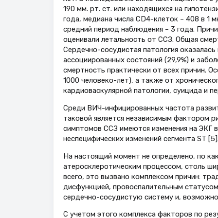
190 мм. рт. ст. или находящихся на гипоте
года, медиана числа CD4-клеток – 408 в 1 
средний период наблюдения – 3 года. Причи
оценивали летальность от ССЗ. Общая смерт
Сердечно-сосудистая патология оказалась н
ассоциированных состояний (29,9%) и заболе
смертность практически от всех причин. Ос
1000 человеко-лет), а также от хроническо
кардиоваскулярной патологии, суицида и п
Среди ВИЧ-инфицированных частота развити
таковой является независимым фактором ри
симптомов ССЗ имеются изменения на ЭКГ в
неспецифических изменений сегмента ST [5]
На настоящий момент не определено, по как
атеросклеротическим процессом, столь ши
всего, это вызвано комплексом причин: тр
дисфункцией, провоспалительным статусом,
сердечно-сосудистую систему и, возможно
С учетом этого комплекса факторов по рез