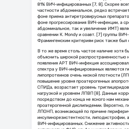
81% ВИЧ-инфицированных [7, 8]. Скорее всег
частности абдоминальное, редко встречает
фоне приема антиретровирусных препаратов
фоне прогрессирования ВИЧ-инфекции, а ср
абдоминальное, так и увеличение ИМТ) явля
сравнении К. Mondy и соавт. [7] группы ВИ
Фрамингемским критериям риск также был 
В то же время столь частое наличие хотя 
объяснить широкой распространенностью на
появления АРТ ВИЧ-инфекция ассоциировал
спектра у ВИЧ-инфицированных являются ги
липопротеинов очень низкой плотности (ЛП
повышение уровня проатерогенных апопроте
СПИДа, возрастает уровень триглицеридов
нагрузкой и уровнем ЛПВП [8]. Данные корр
посредством до конца не ясного нам механи
проатерогенной дислипидемии. Вероятно, г
ЛПОНП, возникающей по причине перифериче
инсулинорезистентности, липодистрофии, а
ВИЧ-инфицированных. Снижение активности