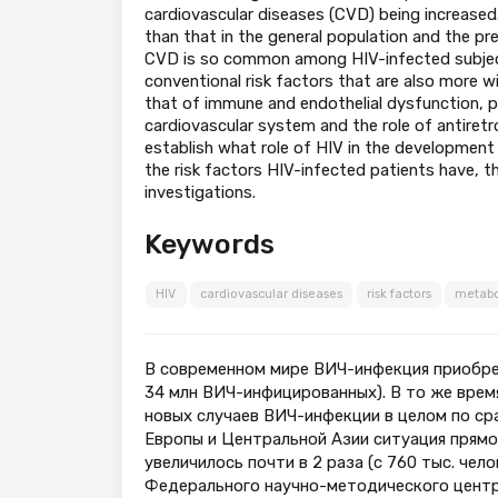
cardiovascular diseases (CVD) being increased.
than that in the general population and the pr
CVD is so common among HIV-infected subjects 
conventional risk factors that are also more wi
that of immune and endothelial dysfunction, p
cardiovascular system and the role of antiretro
establish what role of HIV in the development
the risk factors HIV-infected patients have, t
investigations.
Keywords
HIV
cardiovascular diseases
risk factors
metabo
В современном мире ВИЧ-инфекция приобре
34 млн ВИЧ-инфицированных). В то же вре
новых случаев ВИЧ-инфекции в целом по сра
Европы и Центральной Азии ситуация прямо 
увеличилось почти в 2 раза (с 760 тыс. челов
Федерального научно-методического центр