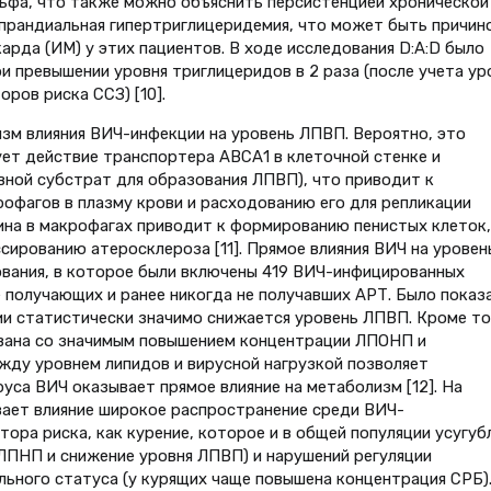
фа, что также можно объяснить персистенцией хронической
стпрандиальная гипертриглицеридемия, что может быть причин
рда (ИМ) у этих пациентов. В ходе исследования D:A:D было
ри превышении уровня триглицеридов в 2 раза (после учета ур
ров риска ССЗ) [10].
изм влияния ВИЧ-инфекции на уровень ЛПВП. Вероятно, это
рует действие транспортера АВСА1 в клеточной стенке и
ной субстрат для образования ЛПВП), что приводит к
офагов в плазму крови и расходованию его для репликации
рина в макрофагах приводит к формированию пенистых клеток,
сированию атеросклероза [11]. Прямое влияния ВИЧ на уровен
вания, в которое были включены 419 ВИЧ-инфицированных
не получающих и ранее никогда не получавших АРТ. Было показ
и статистически значимо снижается уровень ЛПВП. Кроме то
ована со значимым повышением концентрации ЛПОНП и
жду уровнем липидов и вирусной нагрузкой позволяет
уса ВИЧ оказывает прямое влияние на метаболизм [12]. На
вает влияние широкое распространение среди ВИЧ-
ора риска, как курение, которое и в общей популяции усугуб
ЛПНП и снижение уровня ЛПВП) и нарушений регуляции
льного статуса (у курящих чаще повышена концентрация СРБ)