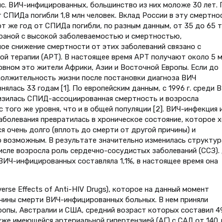
с. ВИЧ-инфицированных, большинство из них моложе 30 лет. 
 СПИДа погибли 1,8 млн человек. Вклад России в эту смертно
т же год от СПИДа погибли, по разным данным, от 35 до 65 т
траной с высокой заболеваемостью и смертностью,
ое снижение смертности от этих заболеваний связано с
й терапии (АРТ). В настоящее время АРТ получают около 5 
новном это жители Африки, Азии и Восточной Европы. Если до
одолжительность жизни после постановки диагноза ВИЧ
внялась 33 годам [1]. По европейским данным, с 1996 г. среди 
изилась СПИД-ассоциированная смертность и возросла
того же уровня, что и в общей популяции [2]. ВИЧ-инфекция 
болевания превратилась в хроническое состояние, которое х
я очень долго (вплоть до смерти от другой причины) и
о возможным. В результате значительно изменилась структур
числе возросла роль сердечно-сосудистых заболеваний (ССЗ).
ВИЧ-инфицированных составляла 1,1%, в настоящее время она
verse Effects of Anti-HIV Drugs), которое на данный момент
чины смерти ВИЧ-инфицированных больных. В нем приняли
вропы, Австралии и США, средний возраст которых составил 4
уже имеющейся артериальной гипертензией (АГ) с САД от 140 