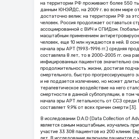
на территории РФ проживают более 550 ты
данным ЮНЭЙДС, на 2009 г. во всем мире от
достаточно велик: на территории РФ за это
человек. Россия продолжает оставаться с
ассоциированной с ВИЧ и СПИДом. Глобальн
масштабным применением антиретровирусно
человек, еще 10 млн нуждаются в ней. В ос
начала эры АРТ (1993–1996 гг.) средняя пр
составляла 8 лет, то в 2000–2005 гг. она ра
инфицированных пациентов значительно сн
продолжительность жизни, достигая подчас 
смертельного, быстро прогрессирующего за
и не поддается излечению, но может длитьс
терапевтическое воздействие на него стал
смертности в данной субпопуляции, в том 
начала эры АРТ летальность от ССЗ среди 
составляет 9,9% от всех причин смерти [3].
В исследовании D:A:D (Data Collection of Ad
является самым масштабным, изучались при
участие 33 308 пациентов из 200 клиник Е
лет. В исследование включали пациентов с 