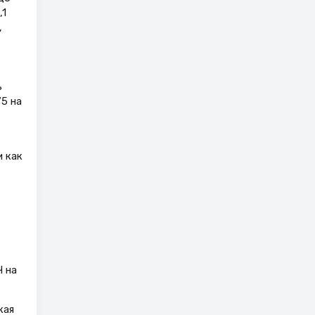
,1
,
ь
5 на
 как
 на
кая