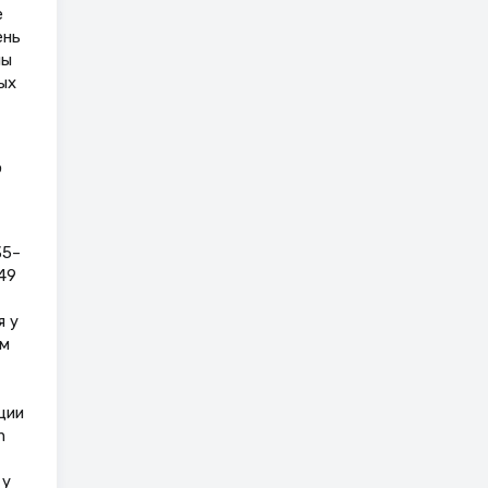
е
ень
ны
ых
ю
35–
49
я у
ом
ции
h
 у