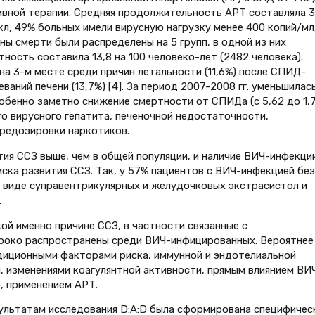
нзивной терапии. Средняя продолжительность АРТ составляла 3
мкл, 49% больных имели вирусную нагрузку менее 400 копий/мл
ны смерти были распределены на 5 групп, в одной из них
ность составила 13,8 на 100 человеко-лет (2482 человека).
а 3-м месте среди причин летальности (11,6%) после СПИД-
ваний печени (13,7%) [4]. За период 2007–2008 гг. уменьшилас
обенно заметно снижение смертности от СПИДа (с 5,62 до 1,7
го вирусного гепатита, печеночной недостаточности,
ередозировки наркотиков.
я ССЗ выше, чем в общей популяции, и наличие ВИЧ-инфекции
ска развития ССЗ. Так, у 57% пациентов с ВИЧ-инфекцией без
 виде суправентрикулярных и желудочковых экстрасистол и
.
ой именно причине ССЗ, в частности связанные с
роко распространены среди ВИЧ-инфицированных. Вероятнее
адиционными факторами риска, иммунной и эндотелиальной
 изменениями коагулянтной активности, прямым влиянием ВИЧ
, применением АРТ.
ультатам исследования D:A:D была сформирована специфичес