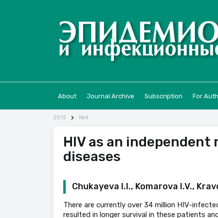
About
Journal Archive
Subscription
For Aut
2012
№4
HIV as an independent r
diseases
Chukayeva I.I., Komarova I.V., Kra
There are currently over 34 million HIV-infect
resulted in longer survival in these patients an