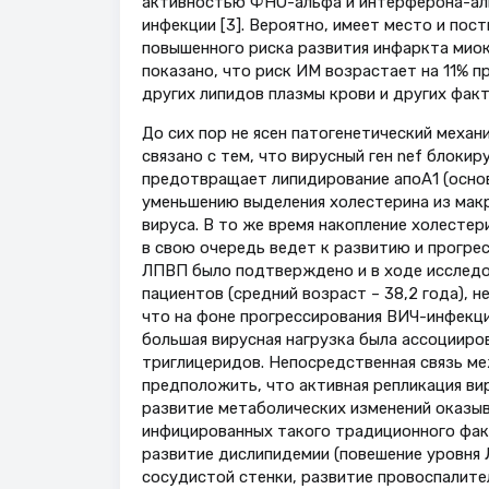
активностью ФНО-альфа и интерферона-аль
инфекции [3]. Вероятно, имеет место и по
повышенного риска развития инфаркта миока
показано, что риск ИМ возрастает на 11% п
других липидов плазмы крови и других факто
До сих пор не ясен патогенетический механ
связано с тем, что вирусный ген nef блоки
предотвращает липидирование апоА1 (основ
уменьшению выделения холестерина из макр
вируса. В то же время накопление холесте
в свою очередь ведет к развитию и прогрес
ЛПВП было подтверждено и в ходе исследо
пациентов (средний возраст – 38,2 года), 
что на фоне прогрессирования ВИЧ-инфекци
большая вирусная нагрузка была ассоциир
триглицеридов. Непосредственная связь ме
предположить, что активная репликация вир
развитие метаболических изменений оказы
инфицированных такого традиционного факт
развитие дислипидемии (повешение уровня 
сосудистой стенки, развитие провоспалите