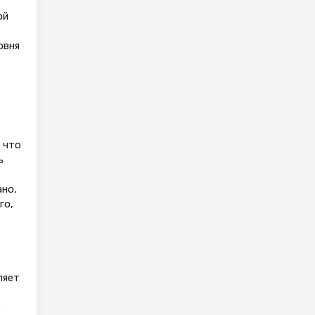
ой
овня
 что
ь
ано,
го,
ляет
.