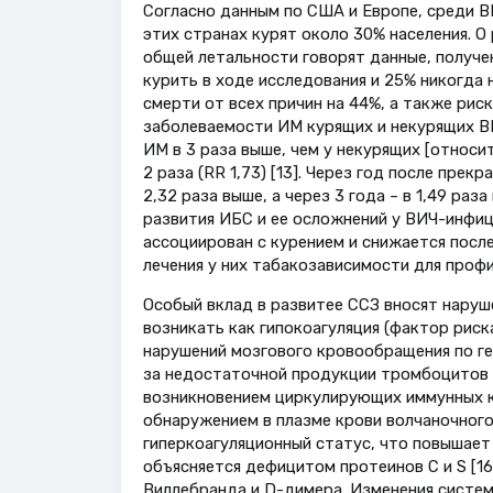
Согласно данным по США и Европе, среди ВИ
этих странах курят около 30% населения. О 
общей летальности говорят данные, получен
курить в ходе исследования и 25% никогда 
смерти от всех причин на 44%, а также рис
заболеваемости ИМ курящих и некурящих В
ИМ в 3 раза выше, чем у некурящих [относит
2 раза (RR 1,73) [13]. Через год после прек
2,32 раза выше, а через 3 года – в 1,49 раз
развития ИБС и ее осложнений у ВИЧ-инфиц
ассоциирован с курением и снижается посл
лечения у них табакозависимости для профи
Особый вклад в развитее ССЗ вносят наруш
возникать как гипокоагуляция (фактор рис
нарушений мозгового кровообращения по ге
за недостаточной продукции тромбоцитов 
возникновением циркулирующих иммунных к
обнаружением в плазме крови волчаночного 
гиперкоагуляционный статус, что повышает
объясняется дефицитом протеинов С и S [1
Виллебранда и D-димера. Изменения систем