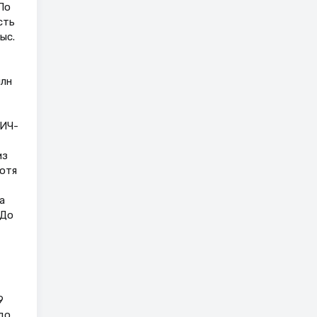
По
сть
ыс.
млн
ВИЧ-
из
отя
а
 До
9
до