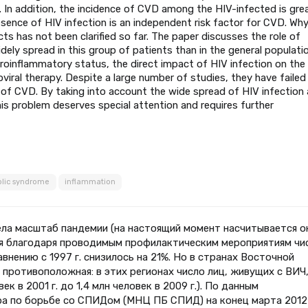
 In addition, the incidence of CVD among the HIV-infected is gre
esence of HIV infection is an independent risk factor for CVD. Wh
has not been clarified so far. The paper discusses the role of
dely spread in this group of patients than in the general populatio
roinflammatory status, the direct impact of HIV infection on the
viral therapy. Despite a large number of studies, they have failed
 of CVD. By taking into account the wide spread of HIV infection
his problem deserves special attention and requires further
lic syndrome
inflammation
ла масштаб пандемии (на настоящий момент насчитывается о
мя благодаря проводимым профилактическим мероприятиям чи
внению с 1997 г. снизилось на 21%. Но в странах Восточной
противоположная: в этих регионах число лиц, живущих с ВИЧ
ек в 2001 г. до 1,4 млн человек в 2009 г.). По данным
а по борьбе со СПИДом (МНЦ ПБ СПИД) на конец марта 2012 г