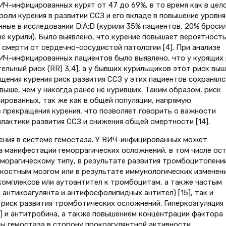
Ч-инфицированных курят от 47 до 69%, в то время как в цел
роли курения в развитии ССЗ и его вкладе в повышение уровня
ные в исследовании D:A:D (курили 35% пациентов, 20% броси
не курили). Было выявлено, что курение повышает вероятност
к смерти от сердечно-сосудистой патологии [4]. При анализе
ИЧ-инфицированных пациентов было выявлено, что у курящих 
ельный риск (RR) 3,4], а у бывших курильщиков этот риск выш
ращения курения риск развития ССЗ у этих пациентов сохранялс
а выше, чем у никогда ранее не куривших. Таким образом, риск
ированных, так же как в общей популяции, напрямую
е прекращения курения, что позволяет говорить о важности
лактики развития ССЗ и снижения общей смертности [14].
ения в системе гемостаза. У ВИЧ-инфицированных может
ка манифестации геморрагических осложнений, в том числе ос
морагическому типу, в результате развития тромбоцитопении
костным мозгом или в результате иммунологических изменени
омплексов или аутоантител к тромбоцитам, а также частым
антикоагулянта и антифосфолипидных антител) [15], так и
 риск развития тромботических осложнений. Гиперкоагуляция
6] и антитробина, а также повышением концентрации фактора
ы гемостаза в сторону прокоагулянтной активности