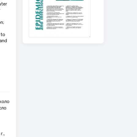
ater
y
n;
 to
 and
коло
сло
,
.,