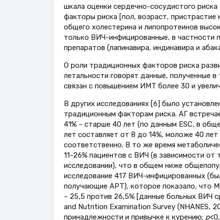
шкала оценки сердечно-сосудистого риска
факторы риска [пол, возраст, пристрастие 
общего холестерина и липопротеинов высо
только ВИЧ-инфицированные, в частности п
препаратов (лапинавира, индинавира и абака
О роли традиционных факторов риска разви
летальности говорят данные, полученные в 
связан с повышением ИМТ более 30 и увелич
В других исследованиях [6] было установле
традиционным факторам риска. АГ встречае
41% – старше 40 лет (по данным ESC, в общ
лет составляет от 8 до 14%, моложе 40 лет 
соответственно. В то же время метаболиче
11–26% пациентов с ВИЧ (в зависимости от 
исследовании), что в общем ниже общепопуля
исследование 417 ВИЧ-инфицированных (был
получающие АРТ), которое показало, что М
– 25,5 против 26,5% [данные больных ВИЧ ср
and Nutrition Examination Survey (NHANES, 
принадлежности и привычке к курению;
p
<0