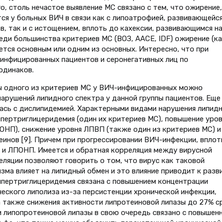
о, столь нечастое выявление МС связано с тем, что ожирение,
ся у больных ВИЧ в связи как с липоатрофией, развивающейся
, так и с истощением, вплоть до кахексии, развивающимся н
еди большинства критериев МС (ВОЗ, AACE, IDF) ожирение (ка
ется основным или одним из основных. Интересно, что при
Ч-инфицированных пациентов и серонегативных лиц по
одинаков.
бы одного из критериев МС у ВИЧ-инфицированных можно
рушений липидного спектра у данной группы пациентов. Еще
ась с дислипидемией. Характерными видами нарушения липид
пертриглицеридемия (один их критериев МС), повышение уров
ОНП), снижение уровня ЛПВП (также один из критериев МС) и
инов [9]. Причем при прогрессировании ВИЧ-инфекции, вплот
 и ЛПОНП. Имеется и обратная корреляция между вирусной
еляции позволяют говорить о том, что вирус как таковой
зма влияет на липидный обмен и это влияние приводит к раз
ипертриглицеридемия связана с повышением концентрации
ского липолиза из-за персистенции хронической инфекции,
 также снижения активности липротеиновой липазы до 27% с
 липопротеиновой липазы в свою очередь связано с повышен