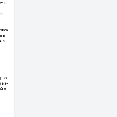
ом в
ли
ь
риск
е в
я в
трых
 из-
й с