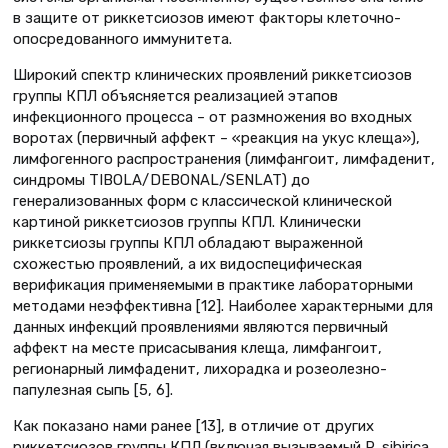
в защите от риккетсиозов имеют факторы клеточно-
опосредованного иммунитета.
Широкий спектр клинических проявлений риккетсиозов
группы КПЛ объясняется реализацией этапов
инфекционного процесса – от размножения во входных
воротах (первичный аффект – «реакция на укус клеща»),
лимфогенного распространения (лимфангоит, лимфаденит,
синдромы TIBOLA/DEBONAL/SENLAT) до
генерализованных форм с классической клинической
картиной риккетсиозов группы КПЛ. Клинически
риккетсиозы группы КПЛ обладают выраженной
схожестью проявлений, а их видоспецифическая
верификация применяемыми в практике лабораторными
методами неэффективна [12]. Наиболее характерными для
данных инфекций проявлениями являются первичный
аффект на месте присасывания клеща, лимфангоит,
регионарный лимфаденит, лихорадка и розеолезно-
папулезная сыпь [5, 6].
Как показано нами ранее [13], в отличие от других
риккетсиозов группы КПЛ (включая вызываемый R. sibirica