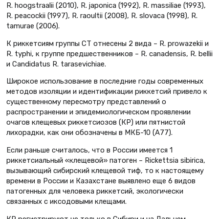
R. hoogstraalii (2010), R. japonica (1992), R. massiliae (1993),
R. peacockii (1997), R. raoultii (2008), R. slovaca (1998), R.
tamurae (2006).
К риккетсиям группы СТ отнесены 2 вида – R. prowazekii и
R. typhi, к группе предшественников – R. canadensis, R. bellii
и Candidatus R. tarasevichiae.
Широкое использование в последние годы современных
методов изоляции и идентификации риккетсий привело к
существенному пересмотру представлений о
распространении и эпидемиологическом проявлении
очагов клещевых риккетсиозов (КР) или пятнистой
лихорадки, как они обозначены в МКБ-10 (А77).
Если раньше считалось, что в России имеется 1
риккетсиальный «клещевой» патоген – Rickettsia sibirica,
вызывающий сибирский клещевой тиф, то к настоящему
времени в России и Казахстане выявлено еще 6 видов
патогенных для человека риккетсий, экологически
связанных с иксодовыми клещами.