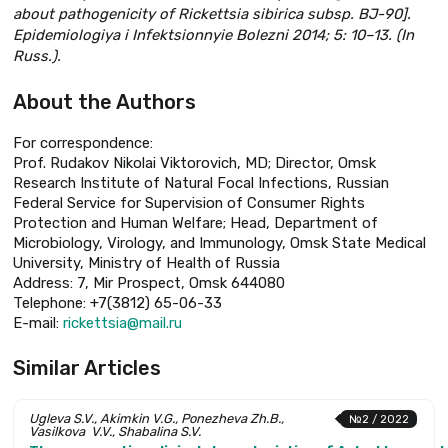
about pathogenicity of Rickettsia sibirica subsp. BJ-90].
Epidemiologiya i Infektsionnyie Bolezni 2014; 5: 10–13. (In
Russ.).
About the Authors
For correspondence:
Prof. Rudakov Nikolai Viktorovich, MD; Director, Omsk
Research Institute of Natural Focal Infections, Russian
Federal Service for Supervision of Consumer Rights
Protection and Human Welfare; Head, Department of
Microbiology, Virology, and Immunology, Omsk State Medical
University, Ministry of Health of Russia
Address: 7, Mir Prospect, Omsk 644080
Telephone: +7(3812) 65-06-33
Е-mail:
rickettsia@mail.ru
Similar Articles
Ugleva S.V., Akimkin V.G., Ponezheva Zh.B.,
№2 / 2022
Vasilkova V.V., Shabalina S.V.