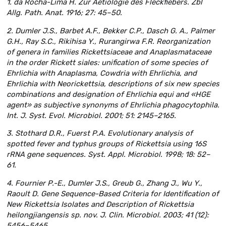
1. da Rocha-Lima H. Zur Aetiologie des Fleckfiebers. Zbl
Allg. Path. Anat. 1916; 27: 45–50.
2. Dumler J.S., Barbet A.F., Bekker C.P., Dasch G. A., Palmer
G.H., Ray S.C., Rikihisa Y., Rurangirwa F.R. Reorganization
of genera in families Rickettsiaceae and Anaplasmataceae
in the order Rickett siales: unification of some species of
Ehrlichia with Anaplasma, Cowdria with Ehrlichia, and
Ehrlichia with Neorickettsia, descriptions of six new species
combinations and designation of Ehrlichia equi and «HGE
agent» as subjective synonyms of Ehrlichia phagocytophila.
Int. J. Syst. Evol. Microbiol. 2001; 51: 2145–2165.
3. Stothard D.R., Fuerst P.A. Evolutionary analysis of
spotted fever and typhus groups of Rickettsia using 16S
rRNA gene sequences. Syst. Appl. Microbiol. 1998; 18: 52–
61.
4. Fournier P.-E., Dumler J.S., Greub G., Zhang J., Wu Y.,
Raoult D. Gene Sequence-Based Criteria for Identification of
New Rickettsia Isolates and Description of Rickettsia
heilongjiangensis sp. nov. J. Clin. Microbiol. 2003; 41 (12):
5456–5465.