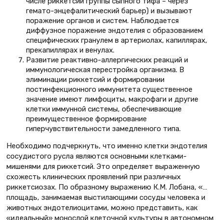
числе риккетсии группы сыпного тифа – через
гемато-энцефалитический барьер) и вызывают
поражение органов и систем. Наблюдается
диффузное поражение эндотелия с образованием
специфических гранулем в артериолах, капиллярах,
прекапиллярах и венулах.
Развитие реактивно-аллергических реакций и
иммунологическая перестройка организма. В
элиминации риккетсий и формировании
постинфекционного иммунитета существенное
значение имеют лимфоциты, макрофаги и другие
клетки иммунной системы, обеспечивающие
преимущественное формирование
гиперчувствительности замедленного типа.
Необходимо подчеркнуть, что именно клетки эндотелия
сосудистого русла являются основными клетками-
мишенями для риккетсий. Это определяет выраженную
схожесть клинических проявлений при различных
риккетсиозах. По образному выражению К.М. Лобана, «…
площадь, занимаемая выстилающими сосуды человека и
животных эндотелиоцитами, можно представить, как
«идеальный» монослой клеточной культуры в автономном