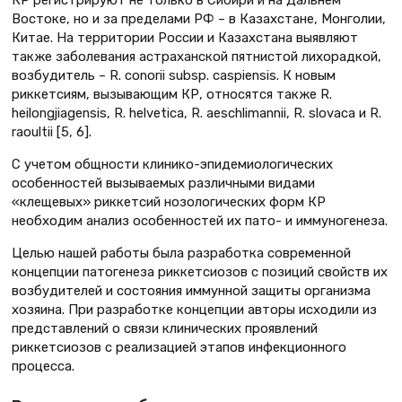
КР регистрируют не только в Сибири и на Дальнем
Востоке, но и за пределами РФ – в Казахстане, Монголии,
Китае. На территории России и Казахстана выявляют
также заболевания астраханской пятнистой лихорадкой,
возбудитель – R. conorii subsp. caspiensis. К новым
риккетсиям, вызывающим КР, относятся также R.
heilongjiagensis, R. helvetica, R. aeschlimannii, R. slovaca и R.
raoultii [5, 6].
С учетом общности клинико-эпидемиологических
особенностей вызываемых различными видами
«клещевых» риккетсий нозологических форм КР
необходим анализ особенностей их пато- и иммуногенеза.
Целью нашей работы была разработка современной
концепции патогенеза риккетсиозов с позиций свойств их
возбудителей и состояния иммунной защиты организма
хозяина. При разработке концепции авторы исходили из
представлений о связи клинических проявлений
риккетсиозов с реализацией этапов инфекционного
процесса.