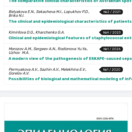
The comparative clinical characteristics of Astrakhan spo
Belyakova E.N., Sekacheva M.I., Lopukhov P.D.,
№2 / 2021
Briko N.I.
The clinical and epidemiological characteristics of patient
Kimirilova O.G., Kharchenko G.A.
№4 / 2023
Clinical and epidemiological features of staphylococcal ent
Morozov A.M., Sergeev A.N., Rodionova Yu.Ya.,
№1 / 2026
Uzhov M.A.
A modern view of the pathogenesis of ESKAPE-caused seps
Permyakova A.V., Sazhin A.V., Melekhina E.V.,
№1 / 2020
Gorelov A.V.
Possibilities of biological and mathematical modeling of in