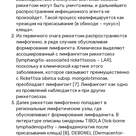
риккетсии могут быть уничтожены, и дальнейшего
распространения инфекционного агента не
произойдет. Такой процесс квалифицируется как
«реакция на присасывание (в обиходе – «укус»)
клеща».
Из первичного очага риккетсии распространяются
лимфогенно, в ряде случаев обусловливая
формирование лимфангита. Клинически выделяют
ассоциированный с лимфангитом риккетсиоз
(lymphangitis-associated rickettsiosis – LAR),
поскольку в клинической картине этого
заболевания, которое связывают преимущественно
с Rickettsia sibirica subsp. mongolotimonae,
преобладает лимфангоит [7]. Лимфангоит как одно
из проявлений наблюдается и при других
риккетсиозах.
Далее риккетсии лимфогенно попадают в
региональные лимфатические узлы, где
обусловливают формирование лимфаденита. В
литературе описаны синдромы TIBOLA (tick-borne
lymphadenopathy – лимфаденопатия после
присасывания клеща) [8], DEBONEL (Dermacentor-