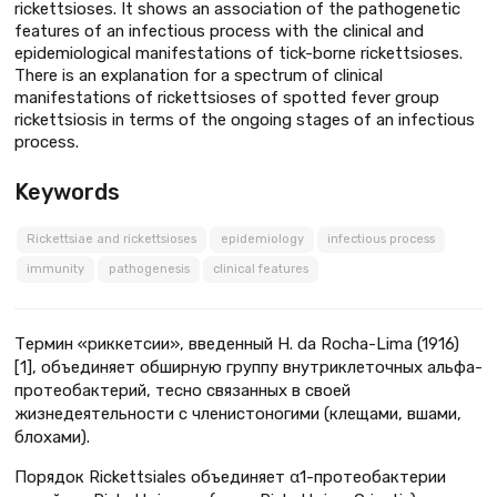
rickettsioses. It shows an association of the pathogenetic
features of an infectious process with the clinical and
epidemiological manifestations of tick-borne rickettsioses.
There is an explanation for a spectrum of clinical
manifestations of rickettsioses of spotted fever group
rickettsiosis in terms of the ongoing stages of an infectious
process.
Keywords
Rickettsiae and rickettsioses
epidemiology
infectious process
immunity
pathogenesis
clinical features
Термин «риккетсии», введенный H. da Rocha-Lima (1916)
[1], объединяет обширную группу внутриклеточных альфа-
протеобактерий, тесно связанных в своей
жизнедеятельности с членистоногими (клещами, вшами,
блохами).
Порядок Rickettsiales объединяет α1-протео­бактерии