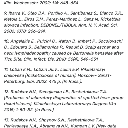
Klin. Wochenschr 2002; 114: 648–654.
9. Ibarra V., Oteo J.A., Portillo A., Santibanez S., Blanco J.R.,
Metola L., Eiros J.M., Perez-Martinez L., Sanz M. Rickettsia
slovaca infection: DEBONEL/TIBOLA. Ann. N. Y. Acad. Sci.
2006; 1078: 206–214.
10. Angelakis E., Pulcini C., Waton J., Imbert P., Socolovschi
C., Edouard S., Dellamonica P., Raoult D. Scalp eschar and
neck lymphadenopathy caused by Bartonella henselae after
Tick Bite. Clin. Infect. Dis. 2010; 50(4): 549–551.
11. Loban K.M., Lobzin Ju.V., Lukin E.P. Rikketsiozyi
cheloveka [Rickettsioses of human]. Moscow– Sankt-
Peterburg: Elbi, 2002. 475 p. (In Russ.).
12. Rudakov N.V., Samojlenko I.E., Reshetnikova T.A.
[Problems of laboratory diagnostics of spotted fever group
rickettsioses]. Klinicheskaya Laboratornaya Diagnostika
2015; 1: 50–52. (In Russ.).
13. Rudakov N.V., Shpynov S.N., Reshetnikova T.A.,
Pen’evskaya N.A., Abramova N.V., Kumpan L.V. [New data