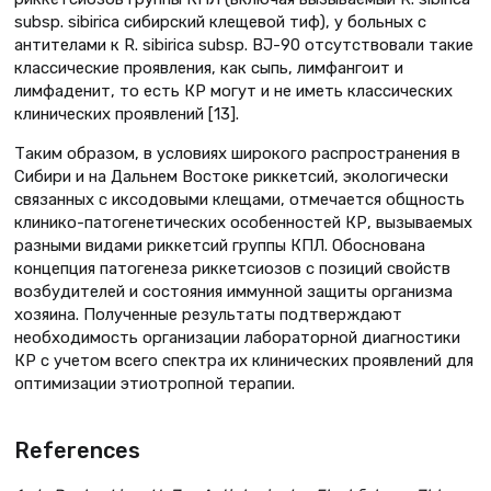
subsp. sibirica сибирский клещевой тиф), у больных с
антителами к R. sibirica subsp. BJ-90 отсутствовали такие
классические проявления, как сыпь, лимфангоит и
лимфаденит, то есть КР могут и не иметь классических
клинических проявлений [13].
Таким образом, в условиях широкого распространения в
Сибири и на Дальнем Востоке риккетсий, экологически
связанных с иксодовыми клещами, отмечается общность
клинико-патогенетических особенностей КР, вызываемых
разными видами риккетсий группы КПЛ. Обоснована
концепция патогенеза риккетсиозов с позиций свойств
возбудителей и состояния иммунной защиты организма
хозяина. Полученные результаты подтверждают
необходимость организации лабораторной диагностики
КР с учетом всего спектра их клинических проявлений для
оптимизации этиотропной терапии.
References