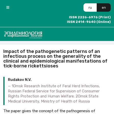
ru
en
ISSN 2226-6976 (Print)
ISSN 2414-9640 (Online)
Impact of the pathogenetic patterns of an
infectious process on the generality of the
clinical and epidemiological manifestations of
tick-borne rickettsioses
Rudakov N.V.
1Omsk Research Institute of Feral Herd Infections,
Russian Federal Service for Supervision of Consumer
Rights Protection and Human Welfare; 2Omsk State
Medical University, Ministry of Health of Russia
The paper gives the concept of the pathogenesis of