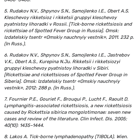
5. Rudakov N.V., Shpynov S.N., Samojlenko I.E., Obert A.S.
Kleschevoy rikketsioz i rikketsii gruppyi kleschevoy
pyatnistoy lihoradki v Rossii. [Tick-borne rickettsiosis and
rickettsiae of Spotted Fever Group in Russia]. Omsk:
Izdatelskiy tsentr «Omskiy nauchnyiy vestnik», 2011. 232 р.
(In Russ.).
6. Rudakov N.V., Shpynov S.N., Samojlenko I.E., Jastrebov
V.K., Obert A.S., Kurepina N.Ju. Rikketsii i rikketsiozyi
gruppyi kleschevoy pyatnistoy lihoradki v Sibiri.
[Rickettsiae and rickettsioses of Spotted Fever Group in
Siberia]. Omsk: Izdatelskiy tsentr «Omskiy nauchnyiy
vestnik», 2012: 288 р. (In Russ.).
7. Fournier P.E., Gouriet F., Brouqui P., Lucht F., Raoult D.
Lymphangitis-associated rickettsiosis, a new rickettsiosis
caused by Rickettsia sibirica mongolotimonae: seven new
cases and review of the literature. Clin Infect. Dis. 2005;
40(10): 1435–1444.
8. Lakos A. Tick-borne lymphadenopathy (TIBOLA). Wien.