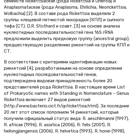
семейств Rickettsiaceae (рода Rickettsia и Orientia) и
Anaplasmataceae (рода Anaplasma, Ehrlichia, Neorickettsia,
Wolbachia) [2]. В составе рода Rickettsia выделяли 2
группы: клещевой пятнистой лихорадки (КПЛ) и сыпного
тифа (СТ). D.R. Stothard и соавт. [3] на основе анализа
нуклеотидных последовательностей гена 16S rRNA
предложили выделить предковую группу (ancestral group),
предшествующую разделению риккетсий на группы КПЛ и
СТ.
В соответствии с критериями идентификации новых
риккетсий [4], разработанными на основе определения
нуклеотидных последовательностей генов,
подтверждена видовая принадлежность более 20
представителей рода Rickettsia. В настоящее время List
of Prokaryotic names with Standing in Nomenclature – Genus
Rickettsia включает 27 видов риккетсий
(http://www.bacterio.cict.fr/qr/rickettsia.html). За последние
20 лет этот список пополнили 14 риккетсий, которые
получили официальный статус вида: R. aeschlimannii (1997),
R. africae (1996), R. asiatica (2006), R. felis (2001), R.
heilongjiangensis (2006), R. helvetica (1993), R. honei (1998),