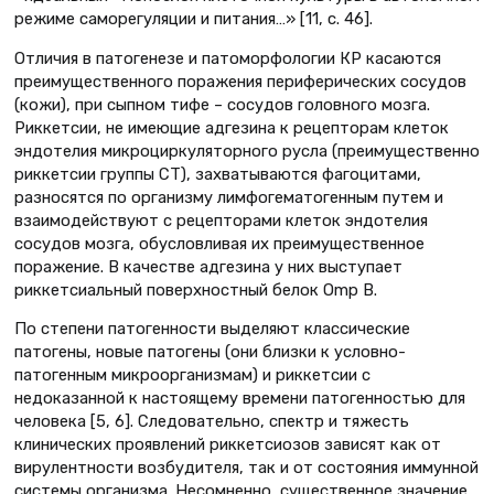
режиме саморегуляции и питания…» [11, с. 46].
Отличия в патогенезе и патоморфологии КР касаются
преимущественного поражения периферических сосудов
(кожи), при сыпном тифе – сосудов головного мозга.
Риккетсии, не имеющие адгезина к рецепторам клеток
эндотелия микроциркуляторного русла (преимущественно
риккетсии группы СТ), захватываются фагоцитами,
разносятся по организму лимфогематогенным путем и
взаимодействуют с рецепторами клеток эндотелия
сосудов мозга, обусловливая их преимущественное
поражение. В качестве адгезина у них выступает
риккетсиальный поверхностный белок Omp B.
По степени патогенности выделяют классические
патогены, новые патогены (они близки к условно-
патогенным микроорганизмам) и риккетсии с
недоказанной к настоящему времени патогенностью для
человека [5, 6]. Следовательно, спектр и тяжесть
клинических проявлений риккетсиозов зависят как от
вирулентности возбудителя, так и от состояния иммунной
системы организма. Несомненно, существенное значение