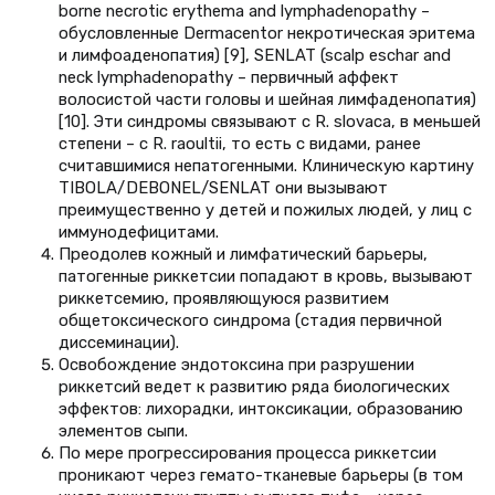
borne necrotic erythema and lymphadenopathy –
обусловленные Dermacentor некротическая эритема
и лимфоаденопатия) [9], SENLAT (scalp eschar and
neck lymphadenopathy – первичный аффект
волосистой части головы и шейная лимфаденопатия)
[10]. Эти синдромы связывают с R. slovaca, в меньшей
степени – с R. raoultii, то есть с видами, ранее
считавшимися непатогенными. Клиническую картину
TIBOLA/DEBONEL/SENLAT они вызывают
преимущественно у детей и пожилых людей, у лиц с
иммунодефицитами.
Преодолев кожный и лимфатический барьеры,
патогенные риккетсии попадают в кровь, вызывают
риккетсемию, проявляющуюся развитием
общетоксического синдрома (стадия первичной
диссеминации).
Освобождение эндотоксина при разрушении
риккетсий ведет к развитию ряда биологических
эффектов: лихорадки, интоксикации, образованию
элементов сыпи.
По мере прогрессирования процесса риккетсии
проникают через гемато-тканевые барьеры (в том