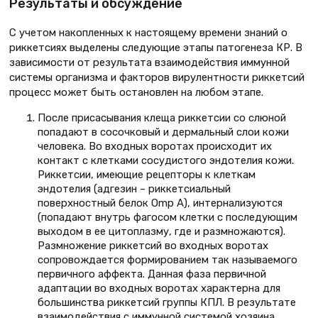
Результаты и обсуждение
С учетом накопленных к настоящему времени знаний о
риккетсиях выделены следующие этапы патогенеза КР. В
зависимости от результата взаимодействия иммунной
системы организма и факторов вирулентности риккетсий
процесс может быть остановлен на любом этапе.
После присасывания клеща риккетсии со слюной
попадают в сосочковый и дермальный слои кожи
человека. Во входных воротах происходит их
контакт с клетками сосудистого эндотелия кожи.
Риккетсии, имеющие рецепторы к клеткам
эндотелия (адгезин – риккетсиальный
поверхностный белок Omp A), интернализуются
(попадают внутрь фагосом клетки с последующим
выходом в ее цитоплазму, где и размножаются).
Размножение риккетсий во входных воротах
сопровождается формированием так называемого
первичного аффекта. Данная фаза первичной
адаптации во входных воротах характерна для
большинства риккетсий группы КПЛ. В результате
взаимодействия с иммунной системой хозяина