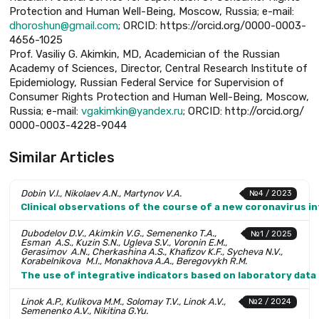
Protection and Human Well-Being, Moscow, Russia; e-mail:
dhoroshun@gmail.com
; ORCID: https://orcid.org/0000-0003-
4656-1025
Prof. Vasiliy G. Akimkin, MD, Аcademician of the Russian
Academy of Sciences, Director, Central Research Institute of
Epidemiology, Russian Federal Service for Supervision of
Consumer Rights Protection and Human Well-Being, Moscow,
Russia; e-mail:
vgakimkin@yandex.ru
; ОRCID: http://orcid.org/
0000-0003-4228-9044
Similar Articles
Dobin V.l., Nikolaev A.N., Martynov V.A.
№4 / 2023
Clinical observations of the course of a new coronavirus in
Dubodelov D.V., Akimkin V.G., Semenenko T.A.,
№1 / 2025
Esman A.S., Kuzin S.N., Ugleva S.V., Voronin E.M.,
Gerasimov A.N., Cherkashina A.S., Khafizov K.F., Sycheva N.V.,
Korabelnikova M.I., Monakhova A.A., Beregovykh R.M.
The use of integrative indicators based on laboratory data 
Linok A.P., Kulikova M.M., Solomay T.V., Linok A.V.,
№2 / 2024
Semenenko A.V., Nikitina G.Yu.