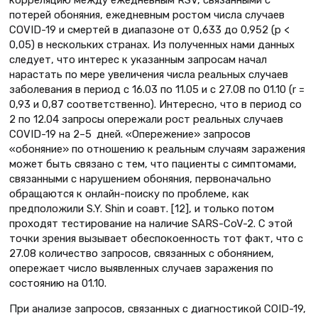
потерей обоняния, ежедневным ростом числа случаев
COVID-19 и смертей в диапазоне от 0,633 до 0,952 (р <
0,05) в нескольких странах. Из полученных нами данных
следует, что интерес к указанным запросам начал
нарастать по мере увеличения числа реальных случаев
заболевания в период с 16.03 по 11.05 и с 27.08 по 01.10 (r =
0,93 и 0,87 соответственно). Интересно, что в период со
2 по 12.04 запросы опережали рост реальных случаев
COVID-19 на 2–5 дней. «Опережение» запросов
«обоняние» по отношению к реальным случаям заражения
может быть связано с тем, что пациенты с симптомами,
связанными с нарушением обоняния, первоначально
обращаются к онлайн-поиску по проблеме, как
предположили S.Y. Shin и соавт. [12], и только потом
проходят тестирование на наличие SARS-CoV-2. С этой
точки зрения вызывает обеспокоенность тот факт, что с
27.08 количество запросов, связанных с обонянием,
опережает число выявленных случаев заражения по
состоянию на 01.10.
При анализе запросов, связанных с диагностикой COID-19,