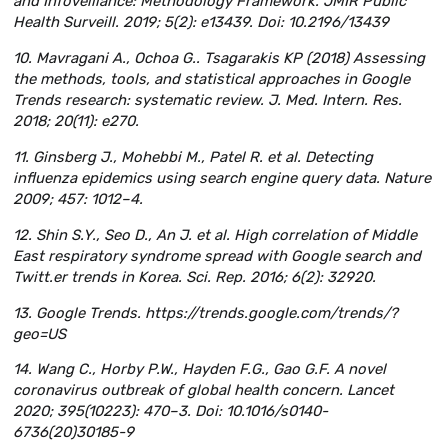
and Infoveillance: Methodology Framework. JMIR Public
Health Surveill. 2019; 5(2): e13439. Doi: 10.2196/13439
10. Mavragani A., Ochoa G.. Tsagarakis KP (2018) Assessing
the methods, tools, and statistical approaches in Google
Trends research: systematic review. J. Med. Intern. Res.
2018; 20(11): e270.
11. Ginsberg J., Mohebbi M., Patel R. et al. Detecting
influenza epidemics using search engine query data. Nature
2009; 457: 1012–4.
12. Shin S.Y., Seo D., An J. et al. High correlation of Middle
East respiratory syndrome spread with Google search and
Twitt.er trends in Korea. Sci. Rep. 2016; 6(2): 32920.
13. Google Trends. https://trends.google.com/trends/?
geo=US
14. Wang C., Horby P.W., Hayden F.G., Gao G.F. A novel
coronavirus outbreak of global health concern. Lancet
2020; 395(10223): 470–3. Doi: 10.1016/s0140-
6736(20)30185-9