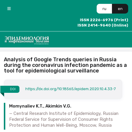
ru
en
ISSN 2226-6976 (Print)
ISSN 2414-9640 (Online)
Analysis of Google Trends queries in Russia
during the coronavirus infection pandemic as a
tool for epidemiological surveillance
https://dx.doi.org/10.18565/epidem.2020.10.4.33-7
DOI
Momynaliev K.T., Akimkin V.G.
Central Research Institute of Epidemiology, Russian
Federal Service for Supervision of Consumer Rights
Protection and Human Well-Being, Moscow, Russia