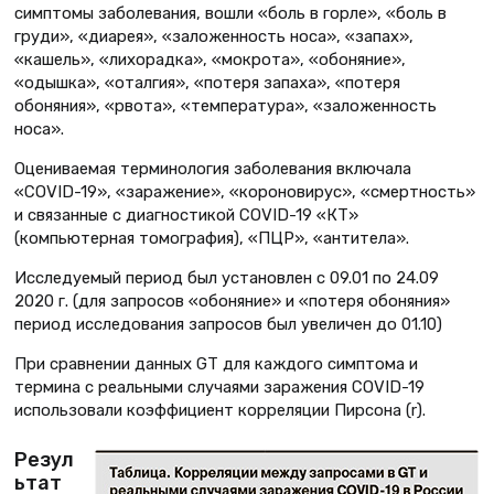
симптомы заболевания, вошли «боль в горле», «боль в
груди», «диарея», «заложенность носа», «запах»,
«кашель», «лихорадка», «мокрота», «обоняние»,
«одышка», «оталгия», «потеря запаха», «потеря
обоняния», «рвота», «температура», «заложенность
носа».
Оцениваемая терминология заболевания включала
«COVID-19», «заражение», «короновирус», «смертность»
и связанные с диагностикой COVID-19 «КТ»
(компьютерная томография), «ПЦР», «антитела».
Исследуемый период был установлен с 09.01 по 24.09
2020 г. (для запросов «обоняние» и «потеря обоняния»
период исследования запросов был увеличен до 01.10)
При сравнении данных GT для каждого симптома и
термина с реальными случаями заражения COVID-19
использовали коэффициент корреляции Пирсона (r).
Резул
ьтат