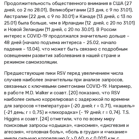
Продолжительность общественного внимания в США (27
дней, со 2 по 28.01), Великобритании (23 дня, с 9 по 31.01),
Австралии (22 дня, с 9 по 30.01) и Канаде (13 дней, с 13 по
25.01) была больше, чем в Ирландии (12 дней, с 20 по 31.01)
и Новой Зеландии (11 дней, с 20 по 30.01). В России
интерес к COVID-19 продолжался значительно дольше –
48 дней (начало подъема интереса – 25.02, начало
падения – 13.04), что может быть связано с подробным
освещением развития заболевания в нашей стране и
режимом самоизоляции.
Предшествующие пики RSV перед увеличением числа
случаев наиболее значительны при анализе запросов,
связанных с ключевыми симптомами COVID-19. Например,
в работе M.D. Walker и соавт. [20] показано, что RSV
наиболее сильно коррелировал с задержкой по времени
для запросов «температура» (-20 дней; r = 0,71), «кашель»
(-21 день; r = 0,75) и «лихорадка» (- 19 дней; r = 0,74). T.S.
Higgins и соавт. [24] отметили, что по всему миру
поисковые запросы «одышка», «аносмия», «дисгевзия и
агеозия», «головная боль», «боль в груди» и «чихание»
имели сильную корреляцию (r > 0,60; p < 0,001) как с