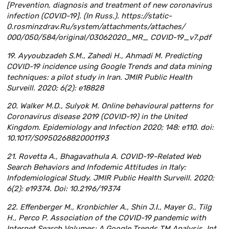
[Prevention, diagnosis and treatment of new coronavirus
infection (COVID-19]. (In Russ.). https://static-
0.rosminzdrav.Ru/system/attachments/attaches/
000/050/584/original/03062020_МR_ COVID-19_v7.pdf
19. Ayyoubzadeh S.M., Zahedi H., Ahmadi M. Predicting
COVID-19 incidence using Google Trends and data mining
techniques: a pilot study in Iran. JMIR Public Health
Surveill. 2020; 6(2): e18828
20. Walker M.D., Sulyok M. Online behavioural patterns for
Coronavirus disease 2019 (COVID-19) in the United
Kingdom. Epidemiology and Infection 2020; 148: e110. doi:
10.1017/S0950268820001193
21. Rovetta A., Bhagavathula A. COVID-19-Related Web
Search Behaviors and Infodemic Attitudes in Italy:
Infodemiological Study. JMIR Public Health Surveill. 2020;
6(2): e19374. Doi: 10.2196/19374
22. Effenberger M., Kronbichler A., Shin J.I., Mayer G., Tilg
H., Perco P. Association of the COVID-19 pandemic with
Internet Search Volumes: A Google Trends TM Analysis. Int.