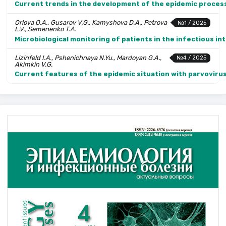
Current trends in the development of the epidemic process
Orlova O.A., Gusarov V.G., Kamyshova D.A., Petrova
№1 / 2025
L.V., Semenenko T.A.
Microbiological monitoring of patients in the infectious in
Lizinfeld I.A., Pshenichnaya N.Yu., Mardoyan G.A.,
№4 / 2025
Akimkin V.G.
Current features of the epidemic situation with parvovirus 