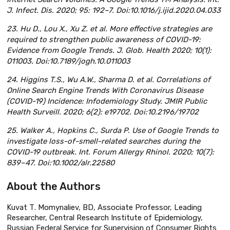
J. Infect. Dis. 2020; 95: 192–7. Doi:10.1016/j.ijid.2020.04.033
23. Hu D., Lou X., Xu Z. et al. More effective strategies are
required to strengthen public awareness of COVID-19:
Evidence from Google Trends. J. Glob. Health 2020; 10(1):
011003. Doi:10.7189/jogh.10.011003
24. Higgins T.S., Wu A.W., Sharma D. et al. Correlations of
Online Search Engine Trends With Coronavirus Disease
(COVID-19) Incidence: Infodemiology Study. JMIR Public
Health Surveill. 2020; 6(2): e19702. Doi:10.2196/19702
25. Walker A., Hopkins C., Surda P. Use of Google Trends to
investigate loss-of-smell-related searches during the
COVID-19 outbreak. Int. Forum Allergy Rhinol. 2020; 10(7):
839–47. Doi:10.1002/alr.22580
About the Authors
Kuvat Т. Momynaliev, ВD, Associate Professor, Leading
Researcher, Central Research Institute of Epidemiology,
Russian Federal Service for Supervision of Consumer Rights