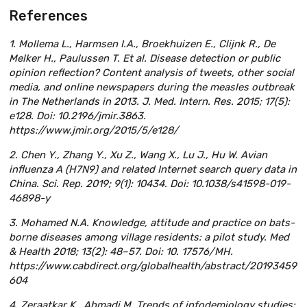
References
1. Mollema L., Harmsen I.A., Broekhuizen E., Clijnk R., De
Melker H., Paulussen T. Et al. Disease detection or public
opinion reflection? Content analysis of tweets, other social
media, and online newspapers during the measles outbreak
in The Netherlands in 2013. J. Med. Intern. Res. 2015; 17(5):
e128. Doi: 10.2196/jmir.3863.
https://www.jmir.org/2015/5/e128/
2. Chen Y., Zhang Y., Xu Z., Wang X., Lu J., Hu W. Avian
influenza A (H7N9) and related Internet search query data in
China. Sci. Rep. 2019; 9(1): 10434. Doi: 10.1038/s41598-019-
46898-y
3. Mohamed N.A. Knowledge, attitude and practice on bats-
borne diseases among village residents: a pilot study. Med
& Health 2018; 13(2): 48–57. Doi: 10. 17576/MH.
https://www.cabdirect.org/globalhealth/abstract/20193459
604
4. Zeraatkar K., Ahmadi M. Trends of infodemiology studies: