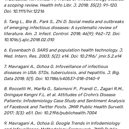
a scoping review. Health Info Libr. J. 2018; 35(2): 91–120.
Doi: 10.1111/hir.12216
5. Tang L., Bie B., Park S., Zhi D. Social media and outbreaks
of emerging infectious diseases: A systematic review of
literature. Am. J. Infect. Control. 2018; 46(9): 962–72. Doi:
10.1016/j.ajic.2018.02.010
6. Eysenbach G. SARS and population health technology. J.
Med. Intern. Res. 2003; 5(2): e14. Doi: 10.2196/ jmir.5.2.e14
7. Mavragani A., Ochoa G. Infoveillance of infectious
diseases in USA: STDs, tuberculosis, and hepatitis. J. Big.
Data 2018; 5(1). Doi: 10.1186/s40537-018-0140-9
8. Roccetti M., Marfia G., Salomoni P., Prandi C., Zagari R.M.,
Gningaye Kengni F.L. et al. Attitudes of Crohn’s Disease
Patients: Infodemiology Case Study and Sentiment Analysis
of Facebook and Twitter Posts. JMIR Public Health Surveill.
2017; 3(3): e51. Doi: 10.2196/publichealth.7004
9. Mavragani A., Ochoa G. Google Trends in Infodemiology