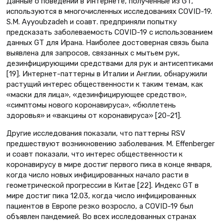
Данные о поведении в Интернете, полученные из GT,
используются в многочисленных исследованиях COVID-19.
S.M. Ayyoubzadeh и соавт. предприняли попытку
предсказать заболеваемость COVID-19 с использованием
данных GT для Ирана. Наиболее достоверная связь была
выявлена для запросов, связанных с мытьем рук,
дезинфицирующими средствами для рук и антисептиками
[19]. Интернет-паттерны в Италии и Англии, обнаружили
растущий интерес общественности к таким темам, как
«маски для лица», «дезинфицирующее средство»,
«симптомы нового коронавируса», «бюллетень
здоровья» и «вакцины от коронавируса» [20–21].
Другие исследования показали, что паттерны RSV
предшествуют возникновению заболевания. M. Effenberger
и соавт показали, что интерес общественности к
коронавирусу в мире достиг первого пика в конце января,
когда число новых инфицированных начало расти в
геометрической прогрессии в Китае [22]. Индекс GT в
мире достиг пика 12.03, когда число инфицированных
пациентов в Европе резко возросло, а COVID-19 был
объявлен пандемией. Во всех исследованных странах