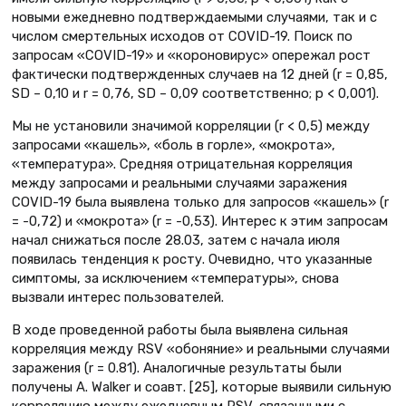
новыми ежедневно подтверждаемыми случаями, так и с
числом смертельных исходов от COVID-19. Поиск по
запросам «COVID-19» и «короновирус» опережал рост
фактически подтверж­денных случаев на 12 дней (r = 0,85,
SD – 0,10 и r = 0,76, SD – 0,09 соответственно; р < 0,001).
Мы не установили значимой корреляции (r < 0,5) между
запросами «кашель», «боль в горле», «мокрота»,
«температура». Средняя отрицательная корреляция
между запросами и реальными случаями заражения
COVID-19 была выявлена только для запросов «кашель» (r
= -0,72) и «мокрота» (r = -0,53). Интерес к этим запросам
начал снижаться после 28.03, затем с начала июля
появилась тенденция к росту. Очевидно, что указанные
симптомы, за исключением «температуры», снова
вызвали интерес пользователей.
В ходе проведенной работы была выявлена сильная
корреляция между RSV «обоняние» и реальными случаями
заражения (r = 0.81). Аналогичные результаты были
получены А. Walker и соавт. [25], которые выявили сильную
корреляцию между ежедневным RSV, связанными с