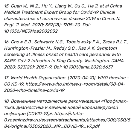
15. Guan W., Ni Z., Hu Y., Liang W., Ou C., He J. et al China
Medical Treatment Expert Group for Covid-19 Clinical
characteristics of coronavirus disease 2019 in China. N.
Engl. J. Med. 2020; 382(18): 1708–20. Doi:
10.1056/NEJMoa2002032
16. Chow E.J., Schwartz N.G., Tobolowsky F.A., Zacks R.L.T.,
Huntington-Frazier M., Reddy S.C., Rao A.K. Symptom
screening at illness onset of health care personnel with
SARS-CoV-2 infection in King County, Washington. JAMA
2020; 323(20): 2087–9. Doi: 10.1001/jama.2020.6637
17. World Health Organization. [2020-04-10]. WHO timeline –
COVID-19. https://www.who.int/news-room/detail/08-04-
2020-who-timeline-covid-19
18. Временные методические рекомендации «Профилак­
тика, диагностика и лечение новой коронавирусной
инфекции (COVID-19)». https://static-
0.rosminzdrav.ru/system/attachments/attaches/000/050/5
84/original/03062020_МR_COVID-19_v7.pdf