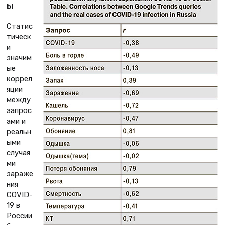
ы
Статис
тическ
и
значим
ые
коррел
яции
между
запрос
ами и
реальн
ыми
случая
ми
зараже
ния
COVID-
19 в
России