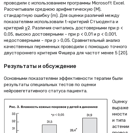
проводили с использованием программы Microsoft Excel.
Рассчитывали среднюю арифметическую (М),
стандартную ошибку (m). Для оценки различий между
показателями использовали t-критерий Стъюдента и
критерий χ2. Различия считались достоверными при р <
0,05, высоко достоверными – при p < 0,01 и p < 0,001,
недостоверными – при р > 0,05. Сравнительный анализ
качественных переменных проводили с помощью точного
двустороннего критерия Фишера для частот менее 5 [20].
Результаты и обсуждение
Основными показателями эффективности терапии были
результаты специальных тестов по оценки
нейровегетативного статуса пациента.
Оценку
выраже
нности
и типа
астении
провод