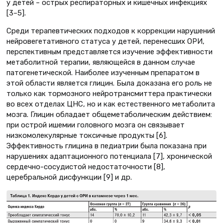
у детей – острых респираторных и кишечных инфекциях
[3–5].
Среди терапевтических подходов к коррекции нарушений
нейровегетативного статуса у детей, перенесших ОРИ,
перспективным представляется изучение эффективности
метаболитной терапии, являющейся в данном случае
патогенетической. Наиболее изученным препаратом в
этой области является глицин. Была доказана его роль не
только как тормозного нейротрансмиттера практически
во всех отделах ЦНС, но и как естественного метаболита
мозга. Глицин обладает общеметаболическим действием:
при острой ишемии головного мозга он связывает
низкомолекулярные токсичные продукты [6].
Эффективность глицина в педиатрии была показана при
нарушениях адаптационного потенциала [7], хронической
сердечно-сосудистой недостаточности [8],
церебральной дисфункции [9] и др.