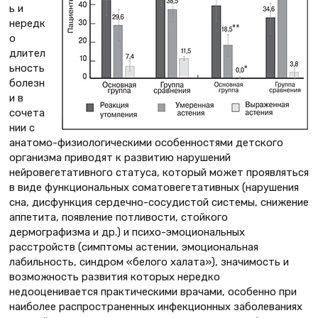
ь и
нередк
о
длител
ьность
болезн
и в
сочета
нии с
анатомо-физиологическими особенностями детского
организма приводят к развитию нарушений
нейровегетативного статуса, который может проявляться
в виде функциональных соматовегетативных (нарушения
сна, дисфункция сердечно-сосудистой системы, снижение
аппетита, появление потливости, стойкого
дермографизма и др.) и психо-эмоциональных
расстройств (симптомы астении, эмоциональная
лабильность, синдром «белого халата»), значимость и
возможность развития которых нередко
недооценивается практическими врачами, особенно при
наиболее распространенных инфекционных заболеваниях