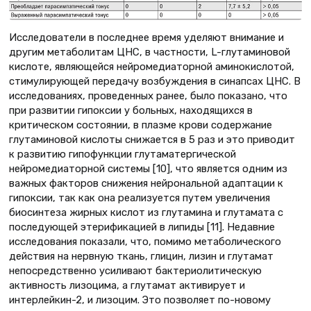
Исследователи в последнее время уделяют внимание и
другим метаболитам ЦНС, в частности, L-глутаминовой
кислоте, являющейся нейромедиаторной аминокислотой,
стимулирующей передачу возбуждения в синапсах ЦНС. В
исследованиях, проведенных ранее, было показано, что
при развитии гипоксии у больных, находящихся в
критическом состоянии, в плазме крови содержание
глутаминовой кислоты снижается в 5 раз и это приводит
к развитию гипофункции глутаматергической
нейромедиаторной системы [10], что является одним из
важных факторов снижения нейрональной адаптации к
гипоксии, так как она реализуется путем увеличения
биосинтеза жирных кислот из глутамина и глутамата с
последующей этерификацией в липиды [11]. Недавние
исследования показали, что, помимо метаболического
действия на нервную ткань, глицин, лизин и глутамат
непосредственно усиливают бактериолитическую
активность лизоцима, а глутамат активирует и
интерлейкин-2, и лизоцим. Это позволяет по-новому