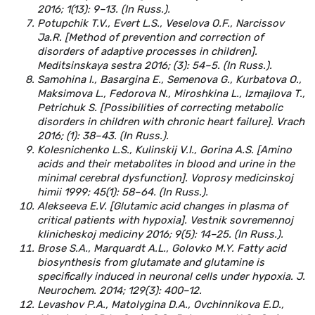
2016; 1(13): 9–13. (In Russ.).
Potupchik T.V., Evert L.S., Veselova O.F., Narcissov
Ja.R. [Method of prevention and correction of
disorders of adaptive processes in children].
Meditsinskaya sestra 2016; (3): 54–5. (In Russ.).
Samohina I., Basargina Е., Semenova G., Kurbatova О.,
Maksimova L., Fedorova N., Miroshkina L., Izmajlova T.,
Petrichuk S. [Possibilities of correcting metabolic
disorders in children with chronic heart failure]. Vrach
2016; (1): 38–43. (In Russ.).
Kolesnichenko L.S., Kulinskij V.I., Gorina A.S. [Amino
acids and their metabolites in blood and urine in the
minimal cerebral dysfunction]. Voprosy medicinskoj
himii 1999; 45(1): 58–64. (In Russ.).
Alekseeva E.V. [Glutamic acid changes in plasma of
critical patients with hypoxia]. Vestnik sovremennoj
klinicheskoj mediciny 2016; 9(5): 14–25. (In Russ.).
Brose S.A., Marquardt A.L., Golovko M.Y. Fatty acid
biosynthesis from glutamate and glutamine is
specifically induced in neuronal cells under hypoxia. J.
Neurochem. 2014; 129(3): 400–12.
Levashov P.A., Matolygina D.A., Ovchinnikova E.D.,