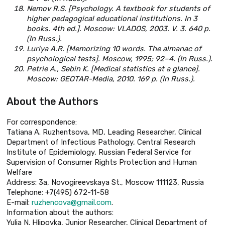
Nemov R.S. [Psychology. A textbook for students of
higher pedagogical educational institutions. In 3
books. 4th ed.]. Мoscow: VLADOS, 2003. V. 3. 640 p.
(In Russ.).
Luriya A.R. [Memorizing 10 words. The almanac of
psychological tests]. Мoscow, 1995; 92–4. (In Russ.).
Petrie A., Sebin K. [Medical statistics at a glance].
Мoscow: GEOTAR-Media, 2010. 169 p. (In Russ.).
About the Authors
For correspondence:
Tatiana A. Ruzhentsova, МD, Leading Researcher, Clinical
Department of Infectious Pathology, Central Research
Institute of Epidemiology, Russian Federal Service for
Supervision of Consumer Rights Protection and Human
Welfare
Address: 3a, Novogireevskaya St., Moscow 111123, Russia
Telephone: +7(495) 672-11-58
E-mail:
ruzhencova@gmail.com
.
Information about the authors:
Yulia N. Hlipovka, Junior Researcher, Clinical Department of