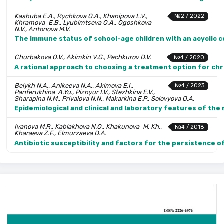
Kashuba E.A., Rychkova O.A., Khanipova L.V.,
№2 / 2022
Khramova E.B., Lyubimtseva O.A., Ogoshkova
N.V., Antonova M.V.
The immune status of school-age children with an acyclic 
Churbakova O.V., Akimkin V.G., Pechkurov D.V.
№4 / 2020
A rational approach to choosing a treatment option for chr
Belykh N.A., Anikeeva N.A., Akimova E.I.,
№4 / 2023
Panferukhina A.Yu., Piznyur I.V., Stezhkina E.V.,
Sharapina N.M., Privalova N.N., Makarkina E.P., Solovyova O.A.
Epidemiological and clinical and laboratory features of the
Ivanova M.R., Kablakhova N.O., Khaku­nova M. Kh.,
№4 / 2018
Kharaeva Z.F., Elmurzaeva D.A.
Antibiotic susceptibility and factors for the persistence o