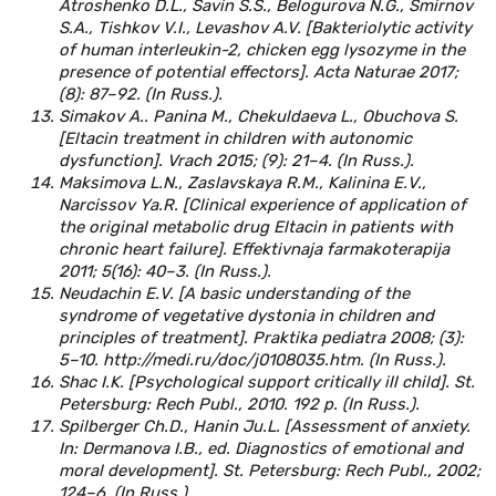
Atroshenko D.L., Savin S.S., Belogurova N.G., Smirnov
S.A., Tishkov V.I., Levashov A.V. [Bakteriolytic activity
of human interleukin-2, chicken egg lysozyme in the
presence of potential effectors]. Acta Naturae 2017;
(8): 87–92. (In Russ.).
Simakov А.. Panina М., Chekuldaeva L., Obuchova S.
[Eltacin treatment in children with autonomic
dysfunction]. Vrach 2015; (9): 21–4. (In Russ.).
Maksimova L.N., Zaslavskaya R.М., Kalinina Е.V.,
Narcissov Ya.R. [Clinical experience of application of
the original metabolic drug Eltacin in patients with
chronic heart failure]. Effektivnaja farmakoterapija
2011; 5(16): 40–3. (In Russ.).
Neudachin Е.V. [A basic understanding of the
syndrome of vegetative dystonia in children and
principles of treatment]. Praktika pediatra 2008; (3):
5–10. http://medi.ru/doc/j0108035.htm. (In Russ.).
Shac I.K. [Psychological support critically ill child]. St.
Petersburg: Rech Publ., 2010. 192 p. (In Russ.).
Spilberger Ch.D., Hanin Ju.L. [Assessment of anxiety.
In: Dermanova I.B., ed. Diagnostics of emotional and
moral development]. St. Petersburg: Rech Publ., 2002;
124–6. (In Russ.).