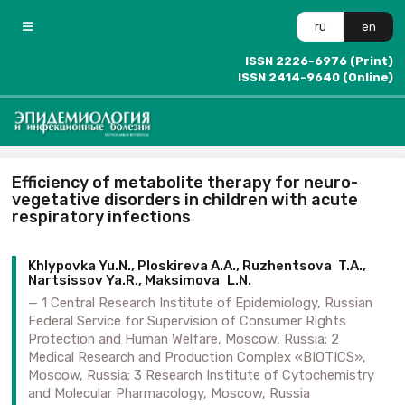
ru
en
ISSN 2226-6976 (Print)
ISSN 2414-9640 (Online)
Efficiency of metabolite therapy for neuro­
vegetative disorders in children with acute
respiratory infections
Khlypovka Yu.N., Ploskireva A.A., Ruzhen­tsova T.A.,
Nartsissov Ya.R., Maksimova L.N.
1 Central Research Institute of Epidemiology, Russian
Federal Service for Supervision of Consumer Rights
Protection and Human Welfare, Moscow, Russia; 2
Medical Research and Production Complex «BIOTICS»,
Moscow, Russia; 3 Research Institute of Cytochemistry
and Molecular Pharmacology, Moscow, Russia