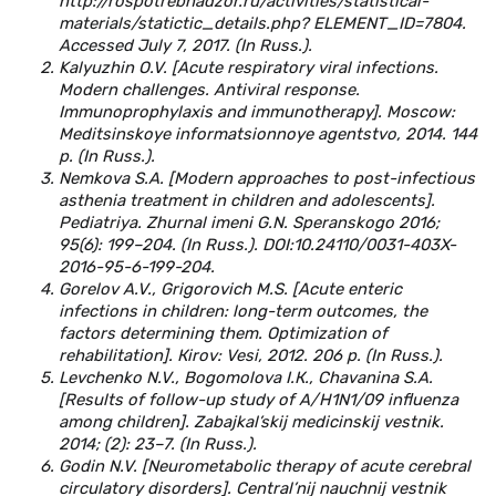
http://rospotrebnadzor.ru/activities/statistical-
materials/statictic_details.php? ELEMENT_ID=7804.
Accessed July 7, 2017. (In Russ.).
Kalyuzhin O.V. [Acute respiratory viral infections.
Modern challenges. Antiviral response.
Immunoprophylaxis and immunotherapy]. Мoscow:
Meditsinskoye informatsionnoye agentstvo, 2014. 144
р. (In Russ.).
Nemkova S.А. [Modern approaches to post-infectious
asthenia treatment in children and adolescents].
Pediatriуa. Zhurnal imeni G.N. Speranskogo 2016;
95(6): 199–204. (In Russ.). DOI:10.24110/0031-403X-
2016-95-6-199-204.
Gorelov A.V., Grigorovich M.S. [Acute enteric
infections in children: long-term outcomes, the
factors determining them. Optimization of
rehabilitation]. Кirov: Vesi, 2012. 206 p. (In Russ.).
Levchenko N.V., Bogomolova I.К., Chavanina S.А.
[Results of follow-up study of A/H1N1/09 influenza
among children]. Zabajkal’skij medicinskij vestnik.
2014; (2): 23–7. (In Russ.).
Godin N.V. [Neurometabolic therapy of acute cerebral
circulatory disorders]. Central’nij nauchnij vestnik