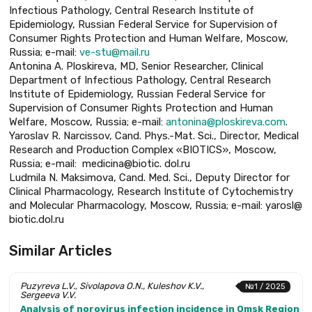
Infectious Pathology, Central Research Institute of
Epidemiology, Russian Federal Service for Supervision of
Consumer Rights Protection and Human Welfare, Moscow,
Russia; e-mail:
ve-stu@mail.ru
Antonina A. Ploskireva, MD, Senior Researcher, Clinical
Department of Infectious Pathology, Central Research
Institute of Epidemiology, Russian Federal Service for
Supervision of Consumer Rights Protection and Human
Welfare, Moscow, Russia; e-mail:
antonina@ploskireva.com
.
Yaroslav R. Narcissov, Cand. Phys.-Mat. Sci., Director, Medical
Research and Production Complex «BIOTICS», Moscow,
Russia; e-mail: medicina@biotic. dol.ru
Ludmila N. Maksimova, Cand. Med. Sci., Deputy Director for
Clinical Pharmacology, Research Institute of Cytochemistry
and Molecular Pharmacology, Moscow, Russia; e-mail: yarosl@
biotic.dol.ru
Similar Articles
Puzyreva L.V., Sivolapova O.N., Kuleshov K.V.,
№1 / 2025
Sergeeva V.V.
Analysis of norovirus infection incidence in Omsk Region