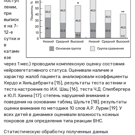
поступ
лении,
при
выписк
е на 7–
12-е
сутки и
в
катамн
езе
через 1 мес.) проводили комплексную оценку состояния
нейровегетативного статуса. Оценивали наличие и
характер жалоб пациента; анализировали коэффициенты
Кердо и Хильдебранта [15], результаты теста астении и
теста настроения по И.К. Шац [16], теста Ч.Д. Спилбергера
и Ю.Л. Ханина [17]; степень нарушений внимания и
поведения на основании таблиц Шульте [18]; результаты
оценки внимания по методике 10 слов А.Р. Лурии [19]. У
всех детей в динамике оценивали влажность кожных
покровов для определения типа реакции ВНС.
Статистическую обработку полученных данных