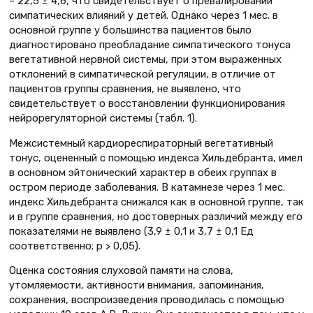
– 22,5 ± 4,6, что свидетельствует о превалировании
симпатических влияний у детей. Однако через 1 мес. в
основной группе у большинства пациентов было
диагностировано преобладание симпатического тонуса
вегетативной нервной системы, при этом выраженных
отклонений в симпатической регуляции, в отличие от
пациентов группы сравнения, не выявлено, что
свидетельствует о восстановлении функционирования
нейрорегуляторной системы (табл. 1).
Межсистемный кардиореспираторный вегетативный
тонус, оцененный с помощью индекса Хильдебранта, имел
в основном эйтонический характер в обеих группах в
остром периоде заболевания. В катамнезе через 1 мес.
индекс Хильдебранта снижался как в основной группе, так
и в группе сравнения, но достоверных различий между его
показателями не выявлено (3,9 ± 0,1 и 3,7 ± 0,1 Ед
соответственно; p > 0,05).
Оценка состояния слуховой памяти на слова,
утомляемости, активности внимания, запоминания,
сохранения, воспроизведения проводилась с помощью