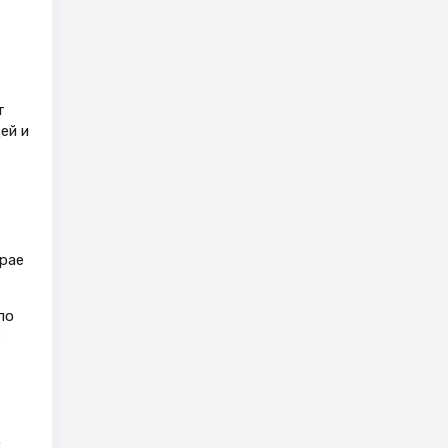
т
ей и
рае
по
;
о