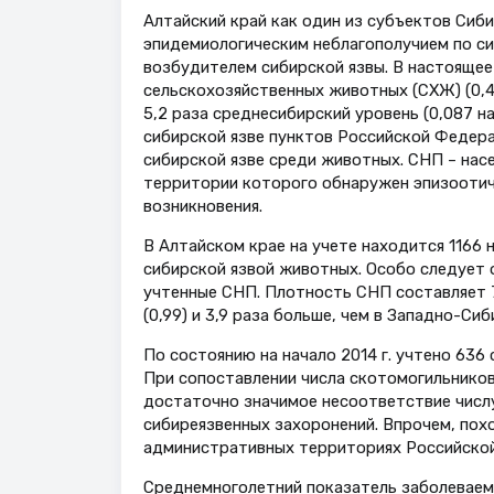
Алтайский край как один из субъектов Сиб
эпидемиологическим неблагополучием по си
возбудителем сибирской язвы. В настоящее
сельскохозяйственных животных (СХЖ) (0,45
5,2 раза среднесибирский уровень (0,087 н
сибирской язве пунктов Российской Федерац
сибирской язве среди животных. СНП – нас
территории которого обнаружен эпизоотиче
возникновения.
В Алтайском крае на учете находится 1166 
сибирской язвой животных. Особо следует о
учтенные СНП. Плотность СНП составляет 7,4
(0,99) и 3,9 раза больше, чем в Западно-Сиби
По состоянию на начало 2014 г. учтено 636
При сопоставлении числа скотомогильников
достаточно значимое несоответствие числ
сибиреязвенных захоронений. Впрочем, пох
административных территориях Российской 
Среднемноголетний показатель заболеваемос