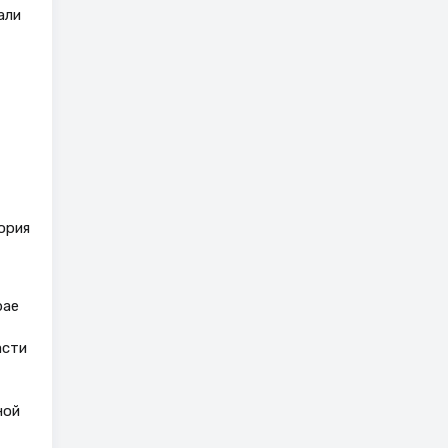
али
ория
рае
асти
ной