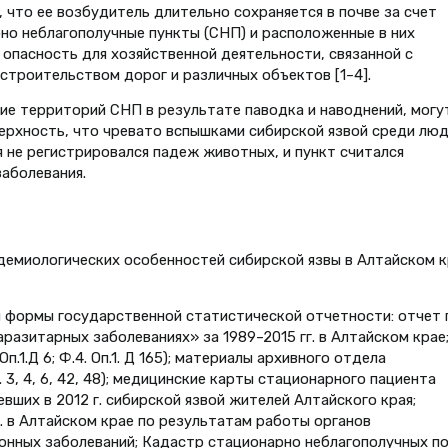
 что ее возбудитель длительно сохраняется в почве за счет
но неблагополучные пункты (СНП) и расположенные в них
опасность для хозяйственной деятельности, связанной с
строительством дорог и различных объектов [1–4].
ие территорий СНП в результате паводка и наводнений, могу
верхность, что чревато вспышками сибирской язвой среди люд
 не регистрировался падеж животных, и пункт считался
аболевания.
демиологических особенностей сибирской язвы в Алтайском к
 формы государственной статистической отчетности: отчет 
азитарных заболеваниях» за 1989–2015 гг. в Алтайском крае
п.1.Д 6; Ф.4. Оп.1. Д 165); материалы архивного отдела
 Л. 3, 4, 6, 42, 48); медицинские карты стационарного пациента
ших в 2012 г. сибирской язвой жителей Алтайского края;
. в Алтайском крае по результатам работы органов
онных заболеваний; Кадастр стационарно неблагополучных п