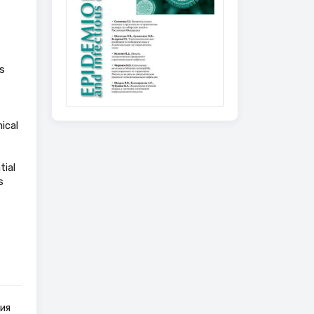
s
ical
tial
s
ия