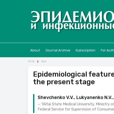
About
Journal Archive
Subscription
For Aut
2016
№6
Epidemiological features
the present stage
Shevchenko V.V., Lukyanenko N.V.,
1Altai State Medical University, Ministry 
Federal Service for Supervision of Consume