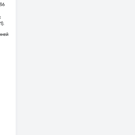
 36
с
).
нней