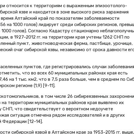
ири относится к территориям с выраженным эпизоотолого-
бирской язве и находится в зоне высокого риска заражения
 время Алтайский край по показателям заболеваемости
6 на 1000 голов) лидирует среди сибирских регионов, превы
а 1000 голов). Согласно Кадастру стационарно неблагополучны
ии, в 1927–2012 гг. на территории края учтены 1262 СНП по
еленный пункт, животноводческая ферма, пастбище, урочище, 
ский очаг сибирской язвы, независимо от срока давности ег
населенных пунктов, где регистрировались случаи заболевани
тметить, что во всех 60 муниципальных районах края есть
6 на 1 тыс. км2, что в 7,5 раза больше, чем в среднем по Си
рском регионе (1,9) [9–11].
 скотомогильников, в том числе 26 сибиреязвенных захоронени
 на территории муниципальных районов края выявлено их
у СНП, что свидетельствует о вероятном недоучете
ожая ситуация отмечена рядом исследователей и в других
Федерации [12–14].
ти сибирской язвой в Алтайском крае за 1953–2015 гг. выше,