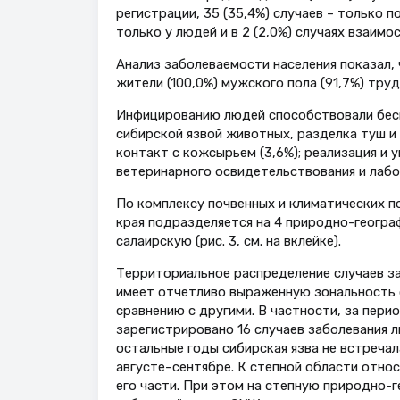
регистрации, 35 (35,4%) случаев – только п
только у людей и в 2 (2,0%) случаях взаимос
Анализ заболеваемости населения показал, 
жители (100,0%) мужского пола (91,7%) тру
Инфицированию людей способствовали бес
сибирской язвой животных, разделка туш и 
контакт с кожсырьем (3,6%); реализация и
ветеринарного освидетельствования и лабор
По комплексу почвенных и климатических п
края подразделяется на 4 природно-геогра
салаирскую (рис. 3, см. на вклейке).
Территориальное распределение случаев за
имеет отчетливо выраженную зональность 
сравнению с другими. В частности, за перио
зарегистрировано 16 случаев заболевания лю
остальные годы сибирская язва не встречала
августе–сентябре. К степной области отно
его части. При этом на степную природно-