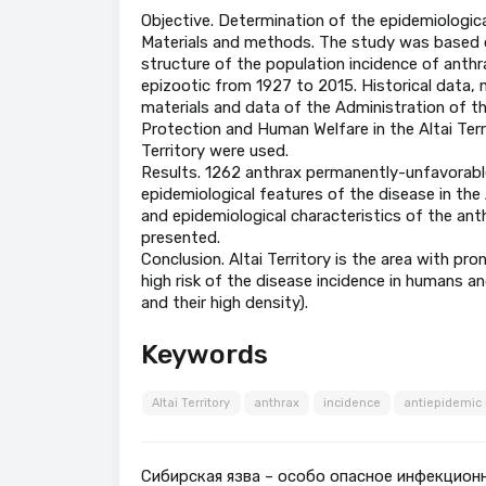
Objective. Determination of the epidemiological
Materials and methods. The study was based o
structure of the population incidence of anthr
epizootic from 1927 to 2015. Historical data, 
materials and data of the Administration of th
Protection and Human Welfare in the Altai Terri
Territory were used.
Results. 1262 anthrax permanently-unfavorable 
epidemiological features of the disease in the 
and epidemiological characteristics of the anth
presented.
Conclusion. Altai Territory is the area with pr
high risk of the disease incidence in humans 
and their high density).
Keywords
Altai Territory
anthrax
incidence
antiepidemic
Сибирская язва – особо опасное инфекцион