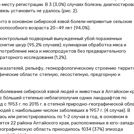
о месту регистрации. В 3 (3,0%) случаях болезнь диагностиров
вязь установить не удалось (рис. 2).
что в основном сибирской язвой болели непривитые сельские
доспособного возраста 20—49 лет (94,0%).
контрольный подворный вынужденный убой пораженных
снятие шкур (95,2% случаев); кулинарная обработка мяса и
 употребление мяса и мясопродуктов без предварительного
аторного исследования (1,2%).
оказателей, рельефу, геоморфологическому строению террит
фические области: степную, лесостепную, предгорную и
болевания сибирской язвой людей и животных в Алтайском к
с бóльшей степенью неблагополучия одних ландшафтов по
д с 1953 г. по 2015 г. в степной природно-географической обл
дей с наибольшим числом заболевших в 1957 г. (4 случая). В
сь или регистрировалось по 1–2 случая в год, в основном в
сятся 22 района Алтайского края, расположенных в юго-запад
географическую область приходилось 1034 (37%) эпизода