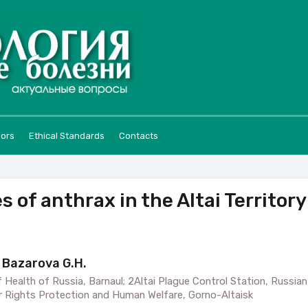
hors
Ethical Standards
Contacts
 of anthrax in the Altai Territory
 Bazarova G.H.
of Health of Russia, Barnaul; 2Altai Plague Control Station, Russian
r Rights Protection and Human Welfare, Gorno-Altaisk