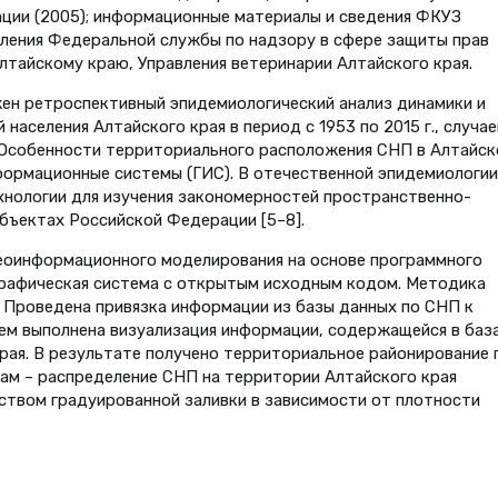
ации (2005); информационные материалы и сведения ФКУЗ
ления Федеральной службы по надзору в сфере защиты прав
лтайскому краю, Управления ветеринарии Алтайского края.
ен ретроспективный эпидемиологический анализ динамики и
аселения Алтайского края в период с 1953 по 2015 г., случае
г. Особенности территориального расположения СНП в Алтайс
нформационные системы (ГИС). В отечественной эпидемиологии
хнологии для изучения закономерностей пространственно-
бъектах Российской Федерации [5–8].
геоинформационного моделирования на основе программного
ографическая система с открытым исходным кодом. Методика
 Проведена привязка информации из базы данных по СНП к
тем выполнена визуализация информации, содержащейся в баз
края. В результате получено территориальное районирование 
ам – распределение СНП на территории Алтайского края
ством градуированной заливки в зависимости от плотности