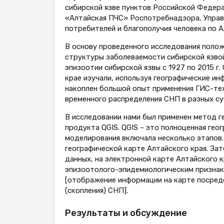
сибирской язве пунктов Российской Федер
«Алтайская ПЧС» Роспотребнадзора, Управ
потребителей и благополучия человека по А
В основу проведенного исследования полож
структуры заболеваемости сибирской язвой н
эпизоотии сибирской язвы с 1927 по 2015 
крае изучали, используя географические и
накоплен большой опыт применения ГИС-те
временного распределения СНП в разных су
В исследовании нами был применен метод 
продукта QGIS. QGIS – это полноценная ге
моделирования включала несколько этапов.
географической карте Алтайского края. За
данных, на электронной карте Алтайского 
эпизоотолого-эпидемиологическим признак
[отображение информации на карте посред
(скопления) СНП].
Результаты и обсуждение