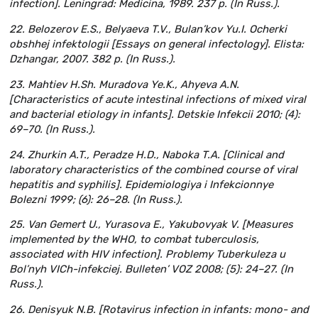
infection]. Leningrad: Medicina, 1989. 237 p. (In Russ.).
22. Belozerov E.S., Belyaeva T.V., Bulan’kov Yu.I. Ocherki
obshhej infektologii [Essays on general infectology]. Elista:
Dzhangar, 2007. 382 p. (In Russ.).
23. Mahtiev H.Sh. Muradova Ye.K., Ahyeva A.N.
[Characteristics of acute intestinal infections of mixed viral
and bacterial etiology in infants]. Detskie Infekcii 2010; (4):
69–70. (In Russ.).
24. Zhurkin A.T., Peradze H.D., Naboka T.A. [Clinical and
laboratory characteristics of the combined course of viral
hepatitis and syphilis]. Epidemiologiya i Infekcionnye
Bolezni 1999; (6): 26–28. (In Russ.).
25. Van Gemert U., Yurasova E., Yakubovyak V. [Measures
implemented by the WHO, to combat tuberculosis,
associated with HIV infection]. Problemy Tuberkuleza u
Bol’nyh VICh-infekciej. Bulleten’ VOZ 2008; (5): 24–27. (In
Russ.).
26. Denisyuk N.B. [Rotavirus infection in infants: mono- and