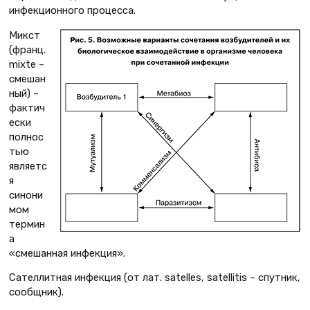
инфекционного процесса.
Микст
(франц.
mixte –
смешан
ный) –
фактич
ески
полнос
тью
являетс
я
синони
мом
термин
а
«смешанная инфекция».
Сателлитная инфекция (от лат. satelles, satellitis – спутник,
сообщник).