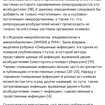
системах которого одновременно репродуцируются эти
возбудители» [18]. К данному определению следовало бы
добавить не только «патогенные», но и «условно-
патогенные» микроорганизмы, а также то, что
репродукция возбудителей может происходить не
только «в клеточных системах организма хозяина».
В «Журнале микробиологии, эпидемиологии и
иммунобиологии» (ЖМЭИ) в 1994 г. была впервые
выделена рубрика «Смешанные инфекции», и в одном из
номеров опубликована статья, в которой авторы
представили данные об инфекции, вызванной двумя
возбудителями (описторхоз и псевдотуберкулез) [19].
Термин «смешанные инфекции» весьма часто встречается
в публикациях отечественных ученых [20–23]. Наряду с
термином «смешанные инфекции» в разных источниках
можно встретить и ряд других названий, по сути, также
затрагивающих инфекции, вызванные двумя и более
возбудителями: «микст-инфекции», «двойственные и
тройственные инфекции» [4].
Складывается впечатление, что авторы публикаций в