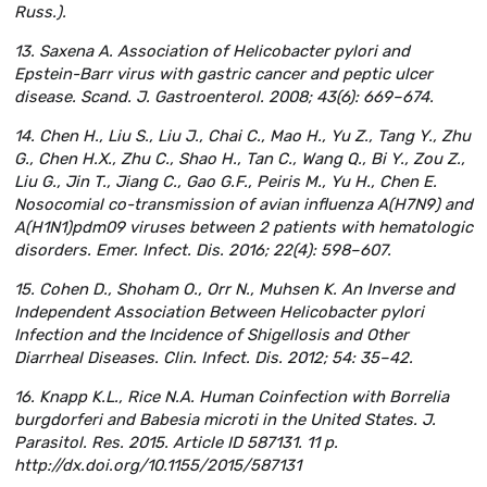
Russ.).
13. Saxena A. Association of Helicobacter pylori and
Epstein-Barr virus with gastric cancer and peptic ulcer
disease. Scand. J. Gastroenterol. 2008; 43(6): 669–674.
14. Chen H., Liu S., Liu J., Chai C., Mao H., Yu Z., Tang Y., Zhu
G., Chen H.X., Zhu C., Shao H., Tan C., Wang Q., Bi Y., Zou Z.,
Liu G., Jin T., Jiang C., Gao G.F., Peiris M., Yu H., Chen E.
Nosocomial co-transmission of avian influenza A(H7N9) and
A(H1N1)pdm09 viruses between 2 patients with hematologic
disorders. Emer. Infect. Dis. 2016; 22(4): 598–607.
15. Cohen D., Shoham O., Orr N., Muhsen K. An Inverse and
Independent Association Between Helicobacter pylori
Infection and the Incidence of Shigellosis and Other
Diarrheal Diseases. Clin. Infect. Dis. 2012; 54: 35–42.
16. Knapp K.L., Rice N.A. Human Coinfection with Borrelia
burgdorferi and Babesia microti in the United States. J.
Parasitol. Res. 2015. Article ID 587131. 11 p.
http://dx.doi.org/10.1155/2015/587131