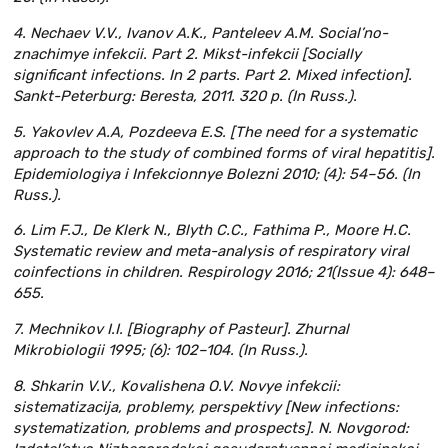
4. Nechaev V.V., Ivanov A.K., Panteleev A.M. Social’no-
znachimye infekcii. Part 2. Mikst-infekcii [Socially
significant infections. In 2 parts. Part 2. Mixed infection].
Sankt-Peterburg: Beresta, 2011. 320 p. (In Russ.).
5. Yakovlev A.A, Pozdeeva E.S. [The need for a systematic
approach to the study of combined forms of viral hepatitis].
Epidemiologiya i Infekcionnye Bolezni 2010; (4): 54–56. (In
Russ.).
6. Lim F.J., De Klerk N., Blyth C.C., Fathima P., Moore H.C.
Systematic review and meta-analysis of respiratory viral
coinfections in children. Respirology 2016; 21(Issue 4): 648–
655.
7. Mechnikov I.I. [Biography of Pasteur]. Zhurnal
Mikrobiologii 1995; (6): 102–104. (In Russ.).
8. Shkarin V.V., Kovalishena O.V. Novye infekcii:
sistematizacija, problemy, perspektivy [New infections:
systematization, problems and prospects]. N. Novgorod: