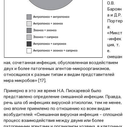
О.В.
Бароян
а и Д.Р.
Портер
а:
«Микст
-инфек
ция, т.
е.
смешан
ная, сочетанная инфекция, обусловленная воздействием
двух и более патогенных агентов-микроорганизмов,
относящихся к разным типам и видам представителей
мира микробов» [17].
Примерно в это же время Н.А. Пискаревой было
представлено определение смешанной инфекции. Правда,
речь шла об инфекциях вирусной этиологии, тем не менее,
оно вполне приемлемо по отношению ко всем видам
возбудителей: «Смешанная вирусная инфекция – сплошной
процесс взаимодействия между двумя или более
патогенными агентами и организмом хозяина, в клеточных