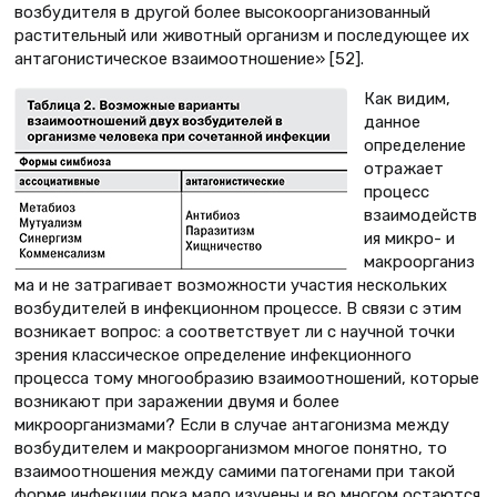
возбудителя в другой более высокоорганизованный
растительный или животный организм и последующее их
антагонистическое взаимоотношение» [52].
Как видим,
данное
определение
отражает
процесс
взаимодейств
ия микро- и
макроорганиз
ма и не затрагивает возможности участия нескольких
возбудителей в инфекционном процессе. В связи с этим
возникает вопрос: а соответствует ли с научной точки
зрения классическое определение инфекционного
процесса тому многообразию взаимоотношений, которые
возникают при заражении двумя и более
микроорганизмами? Если в случае антагонизма между
возбудителем и макроорганизмом многое понятно, то
взаимоотношения между самими патогенами при такой
форме инфекции пока мало изучены и во многом остаются