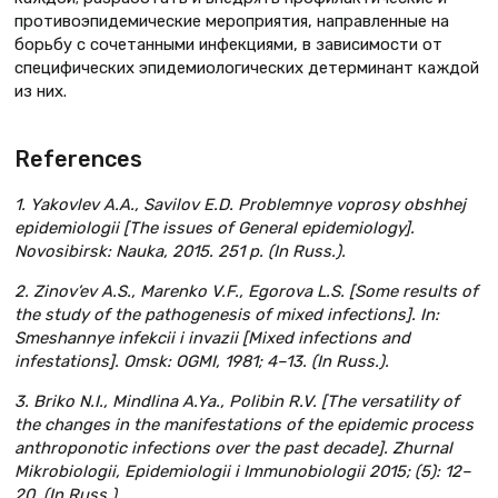
противоэпидемические мероприятия, направленные на
борьбу с сочетанными инфекциями, в зависимости от
специфических эпидемиологических детерминант каждой
из них.
References
1. Yakovlev A.A., Savilov E.D. Problemnye voprosy obshhej
epidemiologii [The issues of General epidemiology].
Novosibirsk: Nauka, 2015. 251 p. (In Russ.).
2. Zinov’ev A.S., Marenko V.F., Egorova L.S. [Some results of
the study of the pathogenesis of mixed infections]. In:
Smeshannye infekcii i invazii [Mixed infections and
infestations]. Omsk: OGMI, 1981; 4–13. (In Russ.).
3. Briko N.I., Mindlina A.Ya., Polibin R.V. [The versatility of
the changes in the manifestations of the epidemic process
anthroponotic infections over the past decade]. Zhurnal
Mikrobiologii, Epidemiologii i Immunobiologii 2015; (5): 12–
20. (In Russ.).