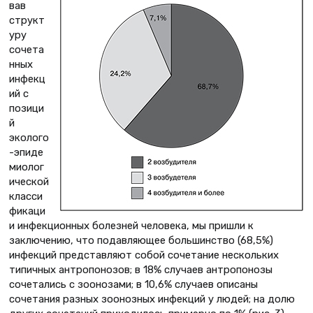
вав
структ
уру
сочета
нных
инфекц
ий с
позици
й
эколого
-эпиде
миолог
ической
класси
фикаци
и инфекционных болезней человека, мы пришли к
заключению, что подавляющее большинство (68,5%)
инфекций представляют собой сочетание нескольких
типичных антропонозов; в 18% случаев антропонозы
сочетались с зоонозами; в 10,6% случаев описаны
сочетания разных зоонозных инфекций у людей; на долю