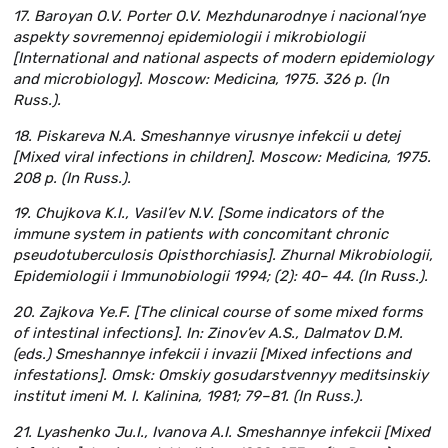
17. Baroyan O.V. Porter O.V. Mezhdunarodnye i nacional’nye
aspekty sovremennoj epidemiologii i mikrobiologii
[International and national aspects of modern epidemiology
and microbiology]. Moscow: Medicina, 1975. 326 p. (In
Russ.).
18. Piskareva N.A. Smeshannye virusnye infekcii u detej
[Mixed viral infections in children]. Moscow: Medicina, 1975.
208 p. (In Russ.).
19. Chujkova K.I., Vasil’ev N.V. [Some indicators of the
immune system in patients with concomitant chronic
pseudotuberculosis Opisthorchiasis]. Zhurnal Mikrobiologii,
Epidemiologii i Immunobiologii 1994; (2): 40– 44. (In Russ.).
20. Zajkova Ye.F. [The clinical course of some mixed forms
of intestinal infections]. In: Zinov’ev A.S., Dalmatov D.M.
(eds.) Smeshannye infekcii i invazii [Mixed infections and
infestations]. Omsk: Omskiy gosudarstvennyy meditsinskiy
institut imeni M. I. Kalinina, 1981; 79–81. (In Russ.).
21. Lyashenko Ju.I., Ivanova A.I. Smeshannye infekcii [Mixed