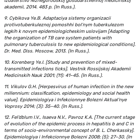
Izdatel’stvo Nizhegorodskoj gosudarstvennoj medicinskoj
akademii, 2014. 483 p. (In Russ.).
9. Cybikova Ye.B. Adaptaciya sistemy organizacii
protivotuberkuleznoj pomoshhi bol’nym tuberkulezom
legkih k novym epidemiologicheskim uslovijam [Adapting
the organization of TB care system patients with
pulmonary tuberculosis to new epidemiological conditions].
Dr. Med. Diss. Moscow, 2013. (In Russ.).
10. Korenberg Ye.I. [Study and prevention of mixed-
transmitted infections ticks]. Vestnik Rossijskoj Akademii
Medicinskih Nauk 2001; (11): 41–45. (In Russ.).
11. Vikulov G.H. [Herpesvirus of human infection in the new
millennium: classification, epidemiology and social health
value]. Epidemiologiya i Infekcionnye Bolezni Aktual’nye
Voprosy 2014; (3): 35–40. (In Russ.).
12. Fel’dblum I.V., Isaeva N.V., Pavroz K.A. [Тhe current stage
of evolution of the epidemic process in hepatitis b and C in
terms of socio-environmental concept of B. L. Cherkassky].
Epidemiologiya i Infekcionnye Bolezni 2008; (5): 27–30. (In