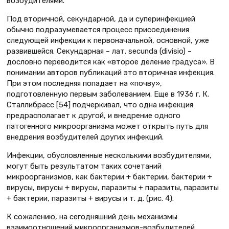
возбудителями.
Под вторичной, секундарной, да и суперинфекцией
обычно подразумевается процесс присоединения
следующей инфекции к первоначальной, основной, уже
развившейся. Секундарная – лат. secunda (divisio) –
дословно переводится как «второе деление градуса». В
понимании авторов публикаций это вторичная инфекция.
При этом последняя попадает на «почву»,
подготовленную первым заболеванием. Еще в 1936 г. К.
Сталлибрасс [54] подчеркивал, что одна инфекция
предрасполагает к другой, и внедрение одного
патогенного микроорганизма может открыть путь для
внедрения возбудителей других инфекций.
Инфекции, обусловленные несколькими возбудителями,
могут быть результатом таких сочетаний
микроорганизмов, как бактерии + бактерии, бактерии +
вирусы, вирусы + вирусы, паразиты + паразиты, паразиты
+ бактерии, паразиты + вирусы и т. д. (рис. 4).
К сожалению, на сегодняшний день механизмы
взаимоотношений микроорганизмов-возбудителей