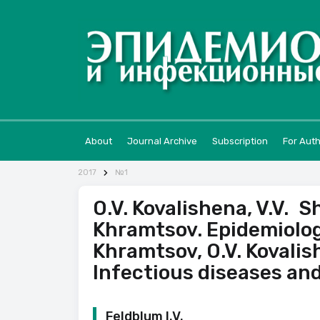
About
Journal Archive
Subscription
For Aut
2017
№1
O.V. Kovalishena, V.V. S
Khramtsov. Epidemiology
Khramtsov, O.V. Kovalish
Infectious diseases an
Feldblum I.V.