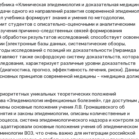
чебника «Клиническая эпидемиология и доказательная медицин
адачи одного из направлений развития современной эпидемио
л учебника формирует знания и умения по методологии,
омит студентов с описательно-оценочными и аналитическими
изучения причинно-следственных связей формирования
й обработки результатов исследований; способствует освое
и (электронные базы данных, систематические обзоры,
тоды исследований с позиций их доказательности (пирамида
ставляют также оксфордскую систему доказательств, котора
ледования, характеризует различные уровни доказательств
(диагностика, прогноз, эффективность лечения, риски). Данны
основных принципов современной медицины – «медицина долж
приоритетных уникальных теоретических положений
ава «Эпидемиология инфекционных болезней», где доступным 
ены основные положения учения Л.В. Громашевского об
нятия и законы эпидемиологии, описаны количественные и
роцесса, система эпидемиологического надзора и контроля з
 адаптировали основные положения учения об эпидемическом
минологии ВОЗ, что очень важно для интеграции российской