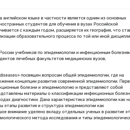
а английском языке в частности является одним из основных
ностранных студентов для обучения в вузах Российской
чивается с каждым годом, расширяется их география, что ста
лизации образовательного процесса по той или иной дисципли
 России учебников по эпидемиологии и инфекционным болезням
удентов лечебных факультетов медицинских вузов,
s diseases» посвящен вопросам общей эпидемиологии, где на
ожения концепции развития современной эпидемиологии. Перв
екционные болезни и эпидемиологию и представляют собой
едставлены материалы о классификации инфекционных болезн
тодах диагностики. Дана характеристика эпидемиологии как н
ны этапы развития и структура эпидемиологии как
ое внимание уделено вкладу отдельных ученых в развитие э
миологического метода исследования и типы эпидемиологичес