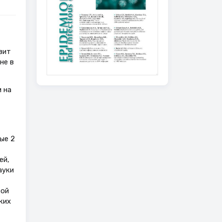
вит
не в
 на
ые 2
ей,
ауки
той
ких