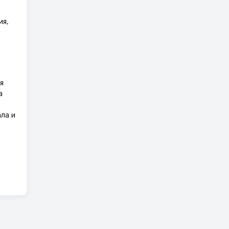
ия,
я
а
ла и