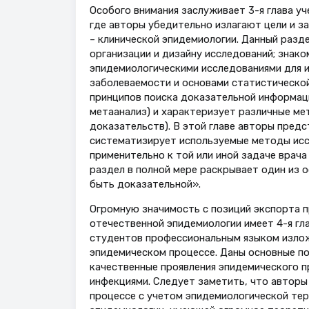
Особого внимания заслуживает 3-я глава у
где авторы убедительно излагают цели и з
– клинической эпидемиологии. Данный разде
организации и дизайну исследований; знак
эпидемиологическими исследованиями для 
заболеваемости и основами статистическо
принципов поиска доказательной информаци
метаанализ) и характеризует различные ме
доказательств). В этой главе авторы пред
систематизирует используемые методы исс
применительно к той или иной задаче врача 
раздел в полной мере раскрывает один из 
быть доказательной».
Огромную значимость с позиций экспорта 
отечественной эпидемиологии имеет 4-я гл
студентов профессиональным языком излож
эпидемическом процессе. Даны основные по
качественные проявления эпидемического п
инфекциями. Следует заметить, что авторы
процессе с учетом эпидемиологической тер