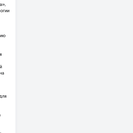
а»,
логии
нию
я
й
на
для
а