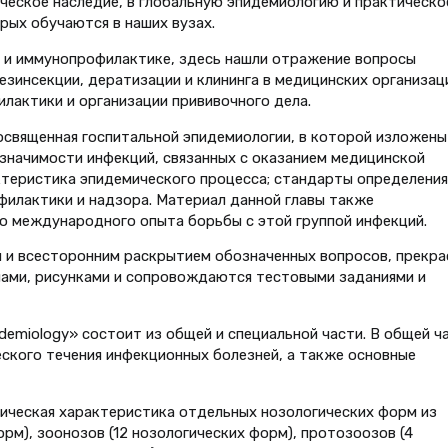
еское наследие, в глобальную эпидемиологию и практическо
рых обучаются в наших вузах.
и и иммунопрофилактике, здесь нашли отражение вопросы
езинсекции, дератизации и клининга в медицинских организац
лактики и организации прививочного дела.
посвященная госпитальной эпидемиологии, в которой изложены
значимости инфекций, связанных с оказанием медицинской
актеристика эпидемического процесса; стандарты определения
офилактики и надзора. Материал данной главы также
о международного опыта борьбы с этой группой инфекций.
м и всесторонним раскрытием обозначенных вопросов, прекра
мами, рисунками и сопровождаются тестовыми заданиями и
idemiology» состоит из общей и специальной части. В общей ч
ского течения инфекционных болезней, а также основные
ическая характеристика отдельных нозологических форм из
рм), зоонозов (12 нозологических форм), протозоозов (4