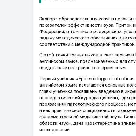
Экспорт образовательных услуг в целом и н
показателей эффективности вуза. Приток и
Федерации, в том числе медицинских, увели
задачу методического обеспечения и актуа
соответствии с международной практикой.
С этой точки зрения выход в свет первых в
английском языке, предназначенных для ст
представляется крайне своевременным.
Первый учебник «Epidemiology of infectiou
английском языке излагаются основные пол
главы учебника посвящены введению в инф
пропедевтический курс дисциплины, где пр
проявлениях патологического процесса, ме
и как практической специальности, изложе
фундаментальной медицинской науки. Больш
области науки, дана характеристика эпиде
исследований.