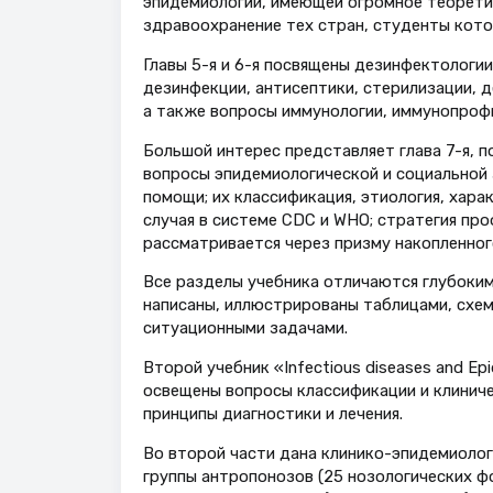
эпидемиологии, имеющей огромное теоретич
здравоохранение тех стран, студенты кото
Главы 5-я и 6-я посвящены дезинфектологи
дезинфекции, антисептики, стерилизации, д
а также вопросы иммунологии, иммунопрофи
Большой интерес представляет глава 7-я, 
вопросы эпидемиологической и социальной 
помощи; их классификация, этиология, хар
случая в системе CDC и WHO; стратегия пр
рассматривается через призму накопленног
Все разделы учебника отличаются глубоки
написаны, иллюстрированы таблицами, схе
ситуационными задачами.
Второй учебник «Infectious diseases and Ep
освещены вопросы классификации и клиниче
принципы диагностики и лечения.
Во второй части дана клинико-эпидемиолог
группы антропонозов (25 нозологических фо