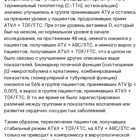
терминальный телопептид (С-ТТп), остеокальцин]
значимо улучшились в группе принимавших ATV и остались
на прежнем уровне у пациентов, продолживших прием
ATV/r + TDF/FTC. При этом уровень витамина D, который
был на низком, но нормальном уровне в начале
исследования, на протяжении 48 нед. немного снизился у
пациентов, получавших ATV + ABC/3TC, и немного вырос у
пациентов, получавших ATV/r + TDF/FTC, что в целом не
было связано с улучшением других описанных выше
показателей. Биомаркер почечной функции (соотношение
β2-микроглобулина к креатинину, комбинированный
показатель гломерулярной и тубулярной функции)
снизился на 56% в группе пациентов, принимавших ATV (p <
0,001), и вырос в группе пациентов, принимавших ATV/r +
TDF/FTC. В то же время не было зарегистрировано
различий между группами в показателях воспаления или
развития сердечно-сосудистых заболеваний.
Таким образом, переключение пациентов, получавших
стабильный режим ATV/r + TDF/FTC, на ATV + ABC/3TC не
только не приводит к компромиссу в вирусологической