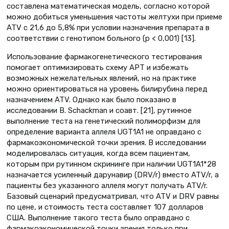
составлена математическая модель, согласно которой
можно добиться уменьшения частоты желтухи при приеме
ATV с 21,6 до 5,8% при условии назначения препарата в
соответствии с генотипом больного (p < 0,001) [13].
Использование фармакогенетического тестирования
помогает оптимизировать схему АРТ и избежать
возможных нежелательных явлений, но на практике
можно ориентироваться на уровень билирубина перед
назначением ATV. Однако как было показано в
исследовании B. Schackman и соавт. [21], рутинное
выполнение теста на генетический полиморфизм для
определение варианта аллеля UGT1A1 не оправдано с
фармакоэкономической точки зрения. В исследовании
моделировалась ситуация, когда всем пациентам,
которым при рутинном скрининге при наличии UGT1A1*28
назначается усиленный дарунавир (DRV/r) вместо ATV/r, а
пациенты без указанного аллеля могут получать ATV/r.
Базовый сценарий предусматривал, что ATV и DRV равны
по цене, и стоимость теста составляет 107 долларов
США. Выполнение такого теста было оправдано с
фармакоэкономической точки зрения только при