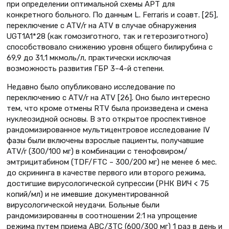
при определении оптимальной схемы АРТ для
конкретного больного. По данным L. Ferraris и соавт. [25],
переключение с ATV/r на ATV в случае обнаружения
UGT1A1*28 (как гомозиготного, так и гетерозиготного)
способствовало снижению уровня общего билирубина с
69,9 до 31,1 мкмоль/л, практически исключая
возможность развития ГБР 3–4-й степени.
Недавно было опубликовано исследование по
переключению с ATV/r на ATV [26]. Оно было интересно
тем, что кроме отмены RTV была произведена и смена
нуклеозидной основы. В это открытое проспективное
рандомизированное мультицентровое исследование IV
фазы были включены взрослые пациенты, получавшие
ATV/r (300/100 мг) в комбинации с тенофовиром/
эмтрицитабином (TDF/FTC – 300/200 мг) не менее 6 мес.
до скрининга в качестве первого или второго режима,
достигшие вирусологической супрессии (РНК ВИЧ < 75
копий/мл) и не имевшие документированной
вирусологической неудачи. Больные были
рандомизированны в соотношении 2:1 на упрощение
режима путем приема АВС/3ТС (600/300 мг) 1 раз в день и