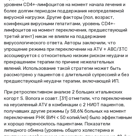
уровнем CD4+-лимфоцитов на момент начала лечения и
более долгим периодом поддержания неопределяемой
вирусной нагрузки. Другие факторы (пол, возраст,
коинфекция вирусными гепатитами, уровень CD4+-
лимфоцитов на момент переключения, предшествующий
третий агент) никак не влияли на поддержание
вирусологического ответа. Авторы заключили, что
упрощение режима при переключении на ATV + ABC/3TC
ассоциируется с относительно низким риском неудачи и
прекращением терапии по причине нежелательных
явлений. Использование такой стратегии может быть
рассмотрено у пациентов с длительной супрессией и без
предшествующей неудачи терапии, включающей ИП.
При ретроспективном анализе 2 больших итальянских
когорт S. Bonora и соавт. [31] отметили, что переключение
на неусиленный ATV в комбинации с 2 НИОТ пациентов,
получавших другие режимы (у 58,6% больных на момент
переключения РНК ВИЧ < 50 копий/мл) было эффективным
и хорошо переносилось пациентами. Показатели
липидного обмена (уровень общего холестерина и