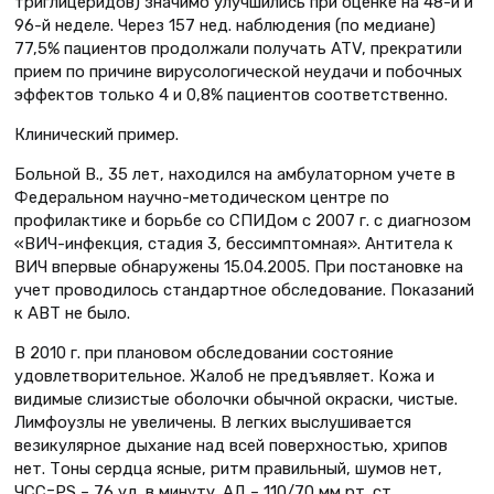
триглицеридов) значимо улучшились при оценке на 48-й и
96-й неделе. Через 157 нед. наблюдения (по медиане)
77,5% пациентов продолжали получать ATV, прекратили
прием по причине вирусологической неудачи и побочных
эффектов только 4 и 0,8% пациентов соответственно.
Клинический пример.
Больной В., 35 лет, находился на амбулаторном учете в
Федеральном научно-методическом центре по
профилактике и борьбе со СПИДом с 2007 г. с диагнозом
«ВИЧ-инфекция, стадия 3, бессимптомная». Антитела к
ВИЧ впервые обнаружены 15.04.2005. При постановке на
учет проводилось стандартное обследование. Показаний
к АВТ не было.
В 2010 г. при плановом обследовании состояние
удовлетворительное. Жалоб не предъявляет. Кожа и
видимые слизистые оболочки обычной окраски, чистые.
Лимфоузлы не увеличены. В легких выслушивается
везикулярное дыхание над всей поверхностью, хрипов
нет. Тоны сердца ясные, ритм правильный, шумов нет,
ЧСС=PS – 76 уд. в минуту. АД – 110/70 мм рт. ст.