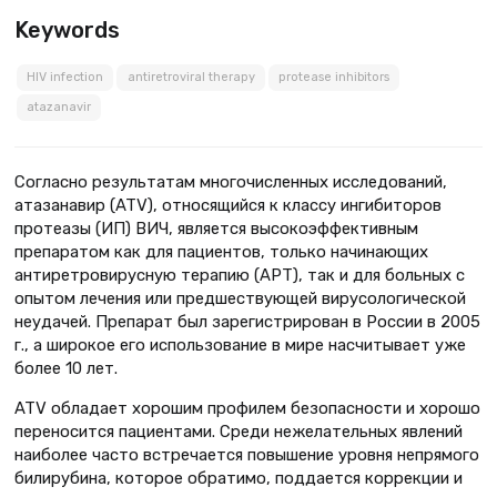
Keywords
HIV infection
antiretroviral therapy
protease inhibitors
atazanavir
Согласно результатам многочисленных исследований,
атазанавир (ATV), относящийся к классу ингибиторов
протеазы (ИП) ВИЧ, является высокоэффективным
препаратом как для пациентов, только начинающих
антиретровирусную терапию (АРТ), так и для больных с
опытом лечения или предшест­вующей вирусологической
неудачей. Препарат был зарегистрирован в России в 2005
г., а широкое его использование в мире насчитывает уже
более 10 лет.
ATV обладает хорошим профилем безопасности и хорошо
переносится пациентами. Среди нежелательных явлений
наиболее часто встречается повышение уровня непрямого
билирубина, которое обратимо, поддается коррекции и