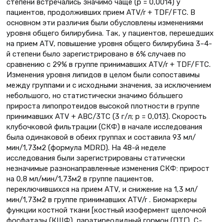
степени встречались значимо чаще (p = 0,0014) у
пациентов, продолживших прием ATV/r + TDF/FTC. В
основном эти различия были обусловлены изменениями
уровня общего билирубина. Так, у пациентов, перешедших
на прием ATV, повышение уровня общего билирубина 3–4-
й степени было зарегистрировано в 6% случаев по
сравнению с 29% в группе принимавших ATV/r + TDF/FTC.
Изменения уровня липидов в целом были сопоставимы
между группами и с исходными значения, за исключением
небольшого, но статистически значимо бóльшего
прироста липопротеидов высокой плотности в группе
принимавших ATV + ABC/3TC (3 г/л; p = 0,013). Скорость
клубочковой фильтрации (СКФ) в начале исследования
была одинаковой в обеих группах и составила 93 мл/
мин/1,73м2 (формула MDRD). На 48-й неделе
исследования были зарегистрированы статически
незначимые разнонаправленные изменения СКФ: прирост
на 0,8 мл/мин/1,73м2 в группе пациентов,
переключившихся на прием ATV, и снижение на 1,3 мл/
мин/1,73м2 в группе принимавших ATV/r . Биомаркеры
функции костной ткани [кост­ный изофермент щелочной
фосфатазы (КЩФ), паратиреодидный гормон (ПТГ), С-