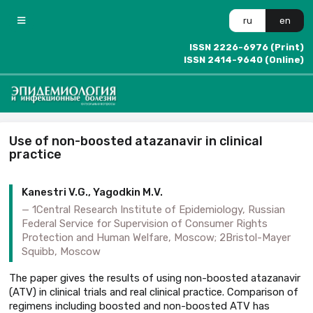
ru
en
ISSN 2226-6976 (Print)
ISSN 2414-9640 (Online)
Use of non-boosted atazanavir in clinical
practice
Kanestri V.G., Yagodkin М.V.
1Central Research Institute of Epidemiology, Russian
Federal Service for Supervision of Consumer Rights
Protection and Human Welfare, Moscow; 2Bristol-Mayer
Squibb, Moscow
The paper gives the results of using non-boosted atazanavir
(ATV) in clinical trials and real clinical practice. Comparison of
regimens including boosted and non-boosted ATV has