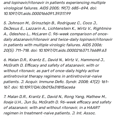
and lopinavir/ritonavir in patients experiencing multiple
virological failures. AIDS 2005; 19(7): 685–694. doi:
10.1097/01.aids.0000166091.39317.99
5. Johnson M., Grinsztejn B., Rodriguez C., Coco J.,
DeJesus E., Lazzarin A., Lichtenstein K., Wirtz V., Rightmire
A., Odeshoo L., McLaren C. 96-week comparison of once-
daily atazanavir/ritonavir and twice-daily lopinavir/ritonavir
in patients with multiple virologic failures. AIDS 2006;
20(5): 711–718. doi: 10.1097/01.aids.0000216371.76689.63
6. Malan D.R., Krantz E., David N., Wirtz V., Hammond J.,
McGrath D. Efficacy and safety of atazanavir, with or
without ritonavir, as part of once-daily highly active
antiretroviral therapy regimens in antiretroviral-naive
patients. J. Acquir. Immune Defic. Syndr. 2008; 47(2): 161–
167. doi: 10.1097/QAI.0b013e31815ace6a
7. Malan D.R., Krantz E., David N., Rong Yang, Mathew M.,
Iloeje U.H., Jun Su, McGrath D. 96-week efficacy and safety
of atazanavir, with and without ritonavir, in a HAART
regimen in treatment-naive patients. J. Int. Assoc.