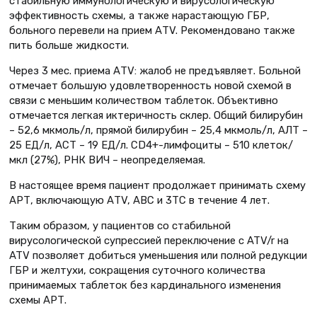
стабильную иммунологическую и вирусологическую
эффективность схемы, а также нарастающую ГБР,
больного перевели на прием АTV. Рекомендовано также
пить больше жидкости.
Через 3 мес. приема АTV: жалоб не предъявляет. Больной
отмечает большую удовлетворенность новой схемой в
связи с меньшим количеством таблеток. Объективно
отмечается легкая иктеричность склер. Общий билирубин
– 52,6 мкмоль/л, прямой билирубин – 25,4 мкмоль/л, АЛТ –
25 ЕД/л, АСТ – 19 ЕД/л. CD4+-лимфоциты – 510 клеток/
мкл (27%), РНК ВИЧ – неопределяемая.
В настоящее время пациент продолжает принимать схему
АРТ, включающую АTV, ABC и 3TC в течение 4 лет.
Таким образом, у пациентов со стабильной
вирусологической супрессией переключение с ATV/r на
ATV позволяет добиться уменьшения или полной редукции
ГБР и желтухи, сокращения суточного количества
принимаемых таблеток без кардинального изменения
схемы АРТ.