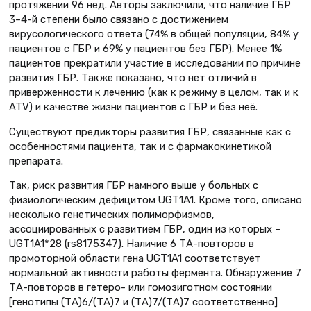
протяжении 96 нед. Авторы заключили, что наличие ГБР
3–4-й степени было связано с достижением
вирусологического ответа (74% в общей популяции, 84% у
пациентов с ГБР и 69% у пациентов без ГБР). Менее 1%
пациентов прекратили участие в исследовании по причине
развития ГБР. Также показано, что нет отличий в
приверженности к лечению (как к режиму в целом, так и к
ATV) и качестве жизни пациентов с ГБР и без неё.
Существуют предикторы развития ГБР, связанные как с
особенностями пациента, так и с фармакокинетикой
препарата.
Так, риск развития ГБР намного выше у больных с
физиологическим дефицитом UGT1A1. Кроме того, описано
несколько генетических полиморфизмов,
ассоциированных с развитием ГБР, один из которых –
UGT1A1*28 (rs8175347). Наличие 6 ТА-повторов в
промоторной области гена UGT1A1 соответствует
нормальной активности работы фермента. Обнаружение 7
ТА-повторов в гетеро- или гомозиготном состоянии
[генотипы (ТА)6/(ТА)7 и (ТА)7/(ТА)7 соответственно]