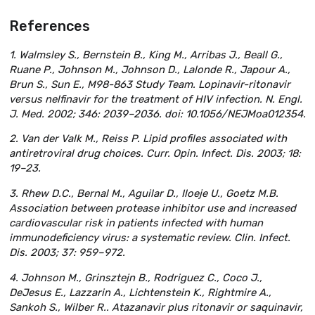
References
1. Walmsley S., Bernstein B., King M., Arribas J., Beall G.,
Ruane P., Johnson M., Johnson D., Lalonde R., Japour A.,
Brun S., Sun E., M98-863 Study Team. Lopinavir-ritonavir
versus nelfinavir for the treatment of HIV infection. N. Engl.
J. Med. 2002; 346: 2039–2036. doi: 10.1056/NEJMoa012354.
2. Van der Valk M., Reiss P. Lipid profiles associated with
antiretroviral drug choices. Curr. Opin. Infect. Dis. 2003; 18:
19–23.
3. Rhew D.C., Bernal M., Aguilar D., Iloeje U., Goetz M.B.
Association between protease inhibitor use and increased
cardiovascular risk in patients infected with human
immunodeficiency virus: a systematic review. Clin. Infect.
Dis. 2003; 37: 959–972.
4. Johnson M., Grinsztejn B., Rodriguez C., Coco J.,
DeJesus E., Lazzarin A., Lichtenstein K., Rightmire A.,
Sankoh S., Wilber R.. Atazanavir plus ritonavir or saquinavir,