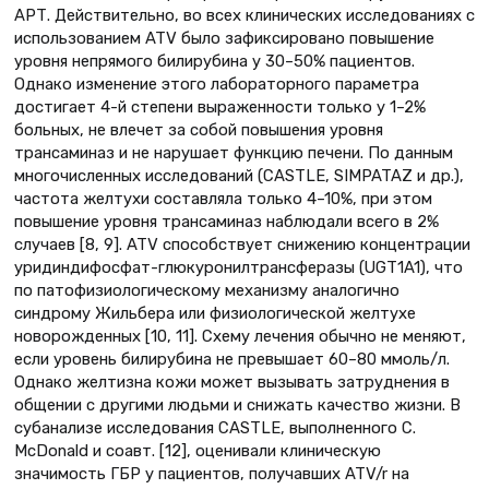
АРТ. Действительно, во всех клинических исследованиях с
использованием ATV было зафиксировано повышение
уровня непрямого билирубина у 30–50% пациентов.
Однако изменение этого лабораторного параметра
достигает 4-й степени выраженности только у 1–2%
больных, не влечет за собой повышения уровня
трансаминаз и не нарушает функцию печени. По данным
многочисленных исследований (CASTLE, SIMPATAZ и др.),
частота желтухи составляла только 4–10%, при этом
повышение уровня трансаминаз наблюдали всего в 2%
случаев [8, 9]. ATV способствует снижению концентрации
уридиндифосфат-глюкуронилтрансферазы (UGT1A1), что
по патофизиологическому механизму аналогично
синдрому Жильбера или физиологической желтухе
новорожденных [10, 11]. Схему лечения обычно не меняют,
если уровень билирубина не превышает 60–80 ммоль/л.
Однако желтизна кожи может вызывать затруднения в
общении с другими людьми и снижать качество жизни. В
субанализе исследования CASTLE, выполненного С.
McDonald и соавт. [12], оценивали клиническую
значимость ГБР у пациентов, получавших ATV/r на