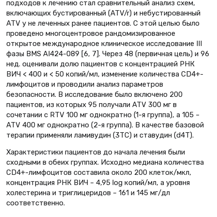
подходов к лечению стал сравнительный анализ схем,
включающих бустированный (ATV/r) и небустированный
ATV у не леченных ранее пациентов. С этой целью было
проведено многоцентровое рандомизированное
открытое международное клиническое исследование III
фазы BMS AI424-089 [6, 7]. Через 48 (первичная цель) и 96
нед. оценивали долю пациентов с концентрацией РНК
ВИЧ < 400 и < 50 копий/мл, изменение количества CD4+-
лимфоцитов и проводили анализ параметров
безопасности. В исследование было включено 200
пациентов, из которых 95 получали ATV 300 мг в
сочетании с RTV 100 мг однократно (1-я группа), а 105 –
ATV 400 мг однократно (2-я группа). В качест­ве базовой
терапии применяли ламивудин (3ТС) и ставудин (d4T).
Характеристики пациентов до начала лечения были
сходными в обеих группах. Исходно медиана количества
CD4+-лимфоцитов составила около 200 клеток/мкл,
концентрация РНК ВИЧ – 4,95 log копий/мл, а уровня
холестерина и триглицеридов – 161 и 145 мг/дл
соответственно.