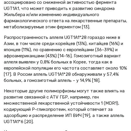
ассоциировано со сниженной активностью фермента
UGT1А1, что может приводить к развитию синдрома
Жильбера и/или изменению индивидуального
фармакологического ответа на лекарственные препараты,
метаболизируемые этим ферментом [13].
Распространенность аллеля UGT1A1*28 гораздо ниже в
Азии, в том числе среди корейцев (13%), китайцев (16%) и
японцев (11%), по сравнению с европейцами (36–39%) и
афроамериканцами (43%) [14–16]. Гомозиготный вариант
аллеля выявлен у 0,8% больных в Корее, тогда как в
европейской популяции его частота составляет около 10%
[17]. В России аллель UGT1A1*28 обнаруживали у 57,4%
больных, а гомозиготный аллель – у 14,9% [18].
Некоторые другие полиморфизмы могут также влиять на
развитие связанной с ATV ГБР, например, ген
множественной лекарственной устойчивости 1 (MDR1),
кодирующий Р-гликопротеин, который отвечает за
адсорбцию и распределение ИП ВИЧ [19], а также аллель
UGT1A1*6 [20].