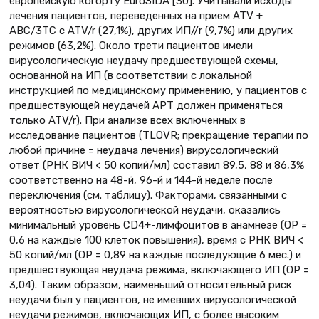
европейскую когорту EuroSIDA [30]. Учитывали исходы
лечения пациентов, переведенных на прием ATV +
ABC/3TC c ATV/r (27,1%), других ИП//r (9,7%) или других
режимов (63,2%). Около трети пациентов имели
вирусологическую неудачу предшествующей схемы,
основанной на ИП (в соответствии с локальной
инструкцией по медицинскому применению, у пациентов с
предшествующей неудачей АРТ должен применяться
только ATV/r). При анализе всех включенных в
исследование пациентов (TLOVR; прекращение терапии по
любой причине = неудача лечения) вирусологический
ответ (РНК ВИЧ < 50 копий/мл) составил 89,5, 88 и 86,3%
соответственно на 48-й, 96-й и 144-й неделе после
переключения (см. таблицу). Факторами, связанными с
вероятностью вирусологической неудачи, оказались
минимальный уровень CD4+-лимфоцитов в анамнезе (ОР =
0,6 на каждые 100 клеток повышения), время с РНК ВИЧ <
50 копий/мл (ОР = 0,89 на каждые последующие 6 мес.) и
предшествующая неудача режима, включающего ИП (ОР =
3,04). Таким образом, наименьший относительный риск
неудачи был у пациентов, не имевших вирусологической
неудачи режимов, включающих ИП, с более высоким