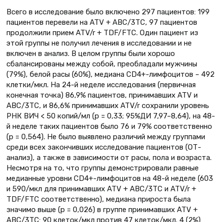
Всего в исследование было включено 297 пациентов: 199
пациентов перевели на ATV + АВС/3ТС, 97 пациентов
продолжили прием ATV/r + TDF/FTC. Один пациент из
этой группы не получил лечения в исследовании и не
включен в анализ. В целом группы были хорошо
сбалансированы между собой, преобладали мужчины
(79%), белой расы (60%), медиана CD4+-лимфоцитов – 492
клетки/мкл. На 24-й неделе исследования (первичная
конечная точка) 86,9% пациентов, принимавших ATV и
АВС/3ТС, и 86,6% принимавших ATV/r сохранили уровень
РНК ВИЧ < 50 копий/мл (р = 0,33; 95%ДИ 7,97–8,64), на 48-
й неделе таких пациентов было 76 и 79% соответственно
(p = 0,564). Не было выявлено различий между группами
среди всех закончивших исследование пациентов (ОТ-
анализ), а также в зависимости от расы, пола и возраста.
Несмотря на то, что группы демонстрировали равные
медианные уровни CD4+-лимфоцитов на 48-й неделе (603
и 590/мкл для принимавших ATV + ABC/3TC и ATV/r +
TDF/FTC соответственно), медиана прироста была
значимо выше (p = 0,026) в группе принимавших ATV +
АВС/3ТС: 90 клеток/мкл против 47 клеток/мкл. 4 (2%)