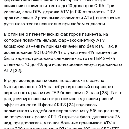
снижении стоимости теста до 10 долларов США. При
условии, если DRV дороже ATV (в РФ стоимость DRV
практически в 2 раза выше стоимости ATV), выполнение
рутинного теста невыгодно при любом сценарии.
В отличие от генетических факторов пациента, на
которые повлиять нельзя, фармакокинетику ATV
возможно изменить при назначении его без RTV. Так, в
исследовании NCT00440947 с участием 419 пациентов
было зарегистрировано снижение частоты ГБР 2–4-й
степени с 10 до 4% при использовании небустированного
ATV [22].
В ряде исследований было показано, что замена
бустированного ATV на небустированный сокращает
вероятность развития ГБР более чем в 2 раза [23]. Так, в
рандомизированном открытом исследовании равной
эффективности III фазы ARIES [24] изучалась
возможность подобного переключения у 515 пациентов,
не получавших ранее АРТ. Открытая фаза, длившаяся 36
нед, предполагала, что все больные принимают ATV в