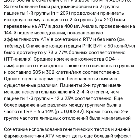
дозе 300 мг в сочетании с RTV в дозе 100 мг и АВС/3ТС.
Затем больные были рандомизированы на 2 группы:
пациенты 1-й группы (п = 209) продолжили принимать
исходную схему, а пациенты 2-й группы (п = 210) были
переведены на ATV в дозе 400 мг. Анализ, проведенный на
144-й неделе исследования, показал равную
эффективность ATV в сочетании с RTV и без него (см.
таблицу). Снижение концентрации РНК ВИЧ < 50 копий/мл
было достигнуто у 73 и 77% больных соответственно
(ITT-анализ). Среднее изменение количества CD4+-
лимфоцитов от исходного также не отличалось в группах
и составило 305 и 302 клетки/мкл соответственно.
Однако оценка параметров безопасности выявила
существенные различия. Пациенты 2-й группы имели
меньше нежелательных явлений 2–4-й степени, чем
пациенты 1-й группы – 12 и 23% соответственно. Еще
более выраженные различия между группами были в
частоте ГБР – 6 и 14% (p = 0,00232). Кроме того, во 2-й
группе частота липидных отклонений была минимальной.
Сочетание использования генетических тестов и знаний
фармакокинетики ATV может дать еще больший эффект