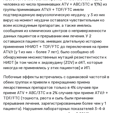
человека из числа принимавших ATV + АВС/3ТС и 1(1%) из
группы принимавших ATV/r + TDF/FTC имели
подтвержденную вирусологическую неудачу, у 3 из них
вирус на момент неудачи оставался чувствительным ко
всем исследуемым препаратам, а также имелись
сообщения из клинических центров о неприверженности
данных пациентов и прерывании ими лечения. У 2
оставшихся пациентов, имевших длительную историю
применения ННИОТ + TDF/FTC до переключения на прием
ATV/r (у 1 из них – более 7 лет), было сообщено об
обнаружении множественных мутаций резистентности к
НИОТ [в том числе к зидовудину (ZDV) и d4T, которые
никогда не применялись у этих пациентов] и ИП.
Побочные эффекты встречались с одинаковой частотой в
обеих группах и привели к прекращению приема
лекарственных препаратов только в 4% случаев при
приеме ATV + ABC/3TC и в 2% случаев при приеме ATV/r +
TDF/FTC (тошнота, рвота и сыпь были причинами
прерывания лечения, зарегистрированными более чем у 1
пациента). Нарушения лабораторных показателей 3–4-й