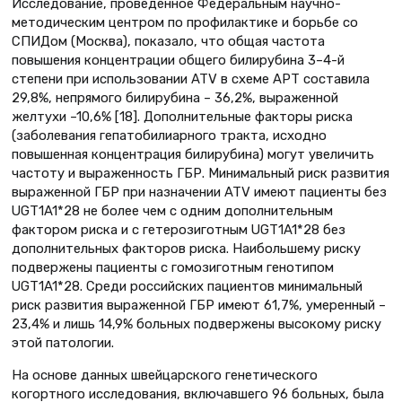
Исследование, проведенное Федеральным научно-
методическим центром по профилактике и борьбе со
СПИДом (Москва), показало, что общая частота
повышения концентрации общего билирубина 3–4-й
степени при использовании ATV в схеме АРТ составила
29,8%, непрямого билирубина – 36,2%, выраженной
желтухи –10,6% [18]. Дополнительные факторы риска
(заболевания гепатобилиарного тракта, исходно
повышенная концентрация билирубина) могут увеличить
частоту и выраженность ГБР. Минимальный риск развития
выраженной ГБР при назначении ATV имеют пациенты без
UGT1A1*28 не более чем с одним дополнительным
фактором риска и с гетерозиготным UGT1A1*28 без
дополнительных факторов риска. Наибольшему риску
подвержены пациенты с гомозиготным генотипом
UGT1A1*28. Среди российских пациентов минимальный
риск развития выраженной ГБР имеют 61,7%, умеренный –
23,4% и лишь 14,9% больных подвержены высокому риску
этой патологии.
На основе данных швейцарского генетического
когортного исследования, включавшего 96 больных, была