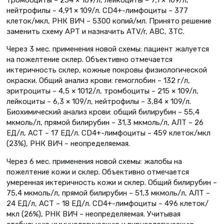
нейтрофилы – 4,91 × 109/л. CD4+-лимфоциты – 377
клеток/мкл, РНК ВИЧ – 5300 копий/мл. Принято решение
заменить схему АРТ и назначить ATV/r, ABC, 3TC.
Через 3 мес. применения новой схемы: пациент жалуется
на пожелтение склер. Объективно отмечается
иктеричность склер, кожные покровы физиологической
окраски. Общий анализ крови: гемоглобин – 132 г/л,
эритроциты – 4,5 × 1012/л, тромбоциты – 215 × 109/л,
лейкоциты – 6,3 × 109/л, нейтрофилы – 3,84 × 109/л.
Биохимический анализ крови: общий билирубин – 55,4
мкмоль/л, прямой билирубин – 31,3 мкмоль/л, АЛТ – 26
ЕД/л, АСТ – 17 ЕД/л. CD4+-лимфоциты – 459 клеток/мкл
(23%), РНК ВИЧ – неопределяемая.
Через 6 мес. применения новой схемы: жалобы на
пожелтение кожи и склер. Объективно отмечается
умеренная иктеричность кожи и склер. Общий билирубин –
75,4 мкмоль/л, прямой билирубин – 51,3 мкмоль/л, АЛТ –
24 ЕД/л, АСТ – 18 ЕД/л. CD4+-лимфоциты – 496 клеток/
мкл (26%), РНК ВИЧ – неопределяемая. Учитывая