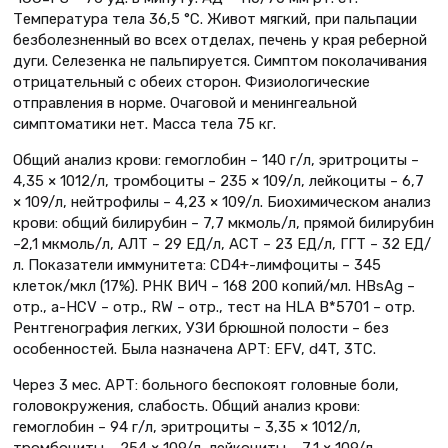
Температура тела 36,5 °С. Живот мягкий, при пальпации
безболезненный во всех отделах, печень у края реберной
дуги. Селезенка не пальпируется. Симптом поколачивания
отрицательный с обеих сторон. Физиологические
отправления в норме. Очаговой и менингеальной
симптоматики нет. Масса тела 75 кг.
Общий анализ крови: гемоглобин – 140 г/л, эритроциты –
4,35 × 1012/л, тромбоциты – 235 × 109/л, лейкоциты – 6,7
× 109/л, нейтрофилы – 4,23 × 109/л. Биохимическом анализ
крови: общий билирубин – 7,7 мкмоль/л, прямой билирубин
–2,1 мкмоль/л, АЛТ – 29 ЕД/л, АСТ – 23 ЕД/л, ГГТ – 32 ЕД/
л. Показатели иммунитета: CD4+-лимфоциты – 345
клеток/мкл (17%). РНК ВИЧ – 168 200 копий/мл. HBsAg –
отр., a-HCV – отр., RW – отр., тест на HLA B*5701 – отр.
Рентгенография легких, УЗИ брюшной полости – без
особенностей. Была назначена АРТ: EFV, d4T, 3TC.
Через 3 мес. АРТ: больного беспокоят головные боли,
головокружения, слабость. Общий анализ крови:
гемоглобин – 94 г/л, эритроциты – 3,35 × 1012/л,
тромбоциты – 254 × 109/л, лейкоциты – 7,1 × 109/л,