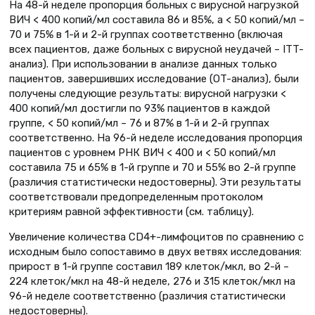
На 48-й неделе пропорция больных с вирусной нагрузкой
ВИЧ < 400 копий/мл составила 86 и 85%, а < 50 копий/мл –
70 и 75% в 1-й и 2-й группах соответственно (включая
всех пациентов, даже больных с вирусной неудачей – ITT-
анализ). При использовании в анализе данных только
пациентов, завершивших исследование (ОT-анализ), были
получены следующие результаты: вирусной нагрузки <
400 копий/мл достигли по 93% пациентов в каждой
группе, < 50 копий/мл – 76 и 87% в 1-й и 2-й группах
соответственно. На 96-й неделе исследования пропорция
пациентов с уровнем РНК ВИЧ < 400 и < 50 копий/мл
составила 75 и 65% в 1-й группе и 70 и 55% во 2-й группе
(различия статистически недостоверны). Эти результаты
соответствовали предопределенным протоколом
критериям равной эффективности (см. таблицу).
Увеличение количества CD4+-лимфоцитов по сравнению с
исходным было сопоставимо в двух ветвях исследования:
прирост в 1-й группе составил 189 клеток/мкл, во 2-й –
224 клеток/мкл на 48-й неделе, 276 и 315 клеток/мкл на
96-й неделе соответственно (различия статистически
недостоверны).