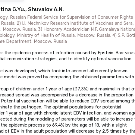
tina G.Yu., Shuvalov A.N.
logy, Russian Federal Service for Supervision of Consumer Rights
ssia; 2) I.I. Mechnikov Research Institute of Vaccines and Sera,
a, Moscow, Russia; 3) Honorary Academician N.F. Gamaleya Nationa
ology, Ministry of Health of Russia, Moscow, Russia; 4) S.P. Bot
care Department, Moscow, Russia
r the epidemic process of infection caused by Epstein-Barr virus
ial immunization strategies, and to identify optimal vaccination
 was developed, which took into account all currently known
the model was proved by comparing the obtained parameters with
oup of children under 1 year of age (37,3%) and maximal in that o
ncreased spread was accompanied by a decrease in the proportion
 Potential vaccination will be able to reduce EBV spread among t
iminate the pathogen. The optimal populations for potential
under 1 year of age with chronic latent EBV infection, and women ag
ected during the modeling of parameters will be able to increase 
the epidemic process to 69.4% by the age of 18, with a slight
d of EBV in the adult population will decrease by 2,5 times by th