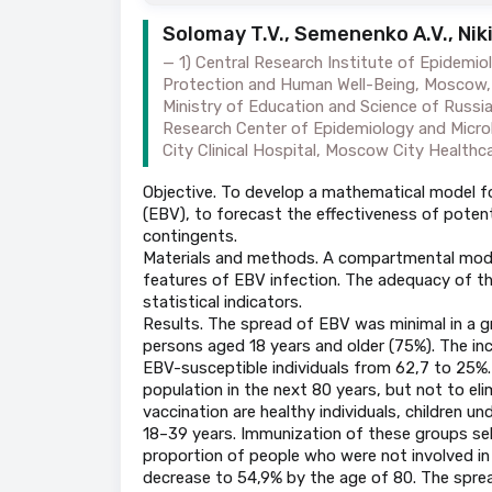
Solomay T.V., Semenenko A.V., Niki
1) Central Research Institute of Epidemio
Protection and Human Well-Being, Moscow, Ru
Ministry of Education and Science of Russi
Research Center of Epidemiology and Microbi
City Clinical Hospital, Moscow City Health
Objective. To develop a mathematical model fo
(EBV), to forecast the effectiveness of potent
contingents.
Materials and methods. A compartmental model
features of EBV infection. The adequacy of 
statistical indicators.
Results. The spread of EBV was minimal in a gr
persons aged 18 years and older (75%). The i
EBV-susceptible individuals from 62,7 to 25%.
population in the next 80 years, but not to el
vaccination are healthy individuals, children 
18–39 years. Immunization of these groups sel
proportion of people who were not involved in 
decrease to 54,9% by the age of 80. The sprea