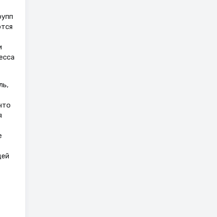
рупп
ются
и
есса
ль,
что
я
е
щей