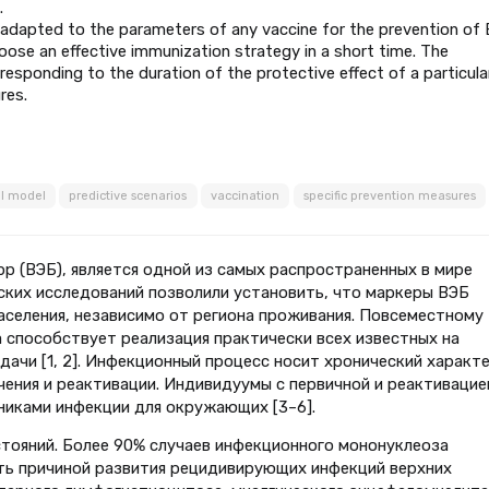
.
 adapted to the parameters of any vaccine for the prevention of
hoose an effective immunization strategy in a short time. The
rresponding to the duration of the protective effect of a particula
res.
l model
predictive scenarios
vaccination
specific prevention measures
р (ВЭБ), является одной из самых распространенных в мире
ских исследований позволили установить, что маркеры ВЭБ
аселения, независимо от региона проживания. Повсеместному
 способствует реализация практически всех известных на
ачи [1, 2]. Инфекционный процесс носит хронический характе
ения и реактивации. Индивидуумы с первичной и реактивацие
никами инфекции для окружающих [3–6].
тояний. Более 90% случаев инфекционного мононуклеоза
ть причиной развития рецидивирующих инфекций верхних