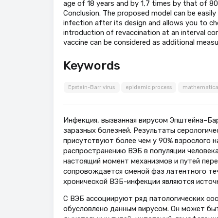
age of 18 years and by 1,7 times by that of 80
Conclusion. The proposed model can be easily
infection after its design and allows you to c
introduction of revaccination at an interval co
vaccine can be considered as additional measu
Keywords
Epstein-Barr virus
epidemic process
mathematica
Инфекция, вызванная вирусом Эпштейна–Бар
заразных болезней. Результаты серологиче
присутствуют более чем у 90% взрослого н
распространению ВЭБ в популяции человека
настоящий момент механизмов и путей перед
сопровождается сменой фаз латентного теч
хронической ВЭБ-инфекции являются источ
С ВЭБ ассоциируют ряд патологических сос
обусловлено данным вирусом. Он может бы