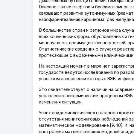
дыхательных путей, цитопений, гемофагоци
Описано также стертое и бессимптомное те
связывают развитие аутоиммунных (ревмат
назофарингеальная карцинома, рак желудка)
В большинстве стран и регионов мира случ
всех клинических форм, обусловленных эт
мононуклеоз, преимущественно у детей, пр
Статистические сведения о случаях реакти
протекающие с выраженными клиническими п
На настоящий момент в мире нет зарегистр
государств ведутся исследования по разра
успешном завершении которых ВЭБ-инфекция
Это свидетельствует о наличии на соврем
управлению эпидемическим процессом ВЭБ-
изменения ситуации.
Успех эпидемиологического надзора кроетс
отсутствия мониторинговых наблюдений з
математическое моделирование [9, 10]. К 
построения математических моделей эпиде