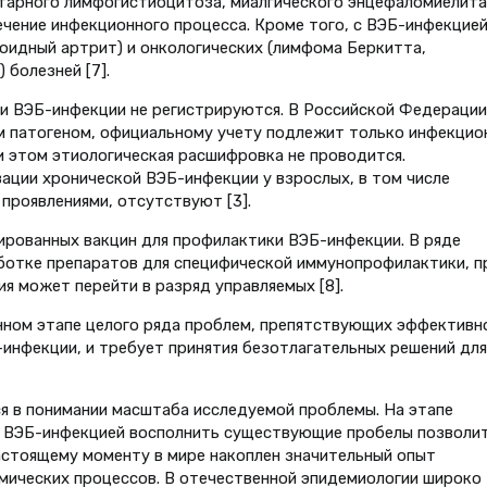
тарного лимфогистиоцитоза, миалгического энцефаломиелита
чение инфекционного процесса. Кроме того, с ВЭБ-инфекцие
оидный артрит) и онкологических (лимфома Беркитта,
 болезней [7].
аи ВЭБ-инфекции не регистрируются. В Российской Федерации
им патогеном, официальному учету подлежит только инфекцио
и этом этиологическая расшифровка не проводится.
вации хронической ВЭБ-инфекции у взрослых, в том числе
роявлениями, отсутствуют [3].
ированных вакцин для профилактики ВЭБ-инфекции. В ряде
ботке препаратов для специфической иммунопрофилактики, п
 может перейти в разряд управляемых [8].
енном этапе целого ряда проблем, препятствующих эффективн
инфекции, и требует принятия безотлагательных решений для
я в понимании масштаба исследуемой проблемы. На этапе
а ВЭБ-инфекцией восполнить существующие пробелы позволи
настоящему моменту в мире накоплен значительный опыт
мических процессов. В отечественной эпидемиологии широко