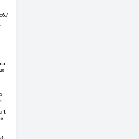
сб./
/
ппа
ше
о
.
 1.
ие
1,