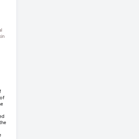
l
kin
f
 of
he
ed
the
e