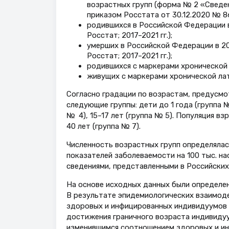
возрастных групп (форма № 2 «Сведе
приказом Росстата от 30.12.2020 № 86
родившихся в Российской Федерации в 
Росстат; 2017–2021 гг.);
умерших в Российской Федерации в 201
Росстат; 2017–2021 гг.);
родившихся с маркерами хронической 
живущих с маркерами хронической лат
Согласно градации по возрастам, предусмо
следующие группы: дети до 1 года (группа № 
№ 4), 15–17 лет (группа № 5). Популяция вз
40 лет (группа № 7).
Численность возрастных групп определялас
показателей заболеваемости на 100 тыс. на
сведениями, представленными в Российских
На основе исходных данных были определены
В результате эпидемиологических взаимоде
здоровых и инфицированных индивидуумов и
достижения граничного возраста индивиду
изменившимся соотношением здоровых и ин