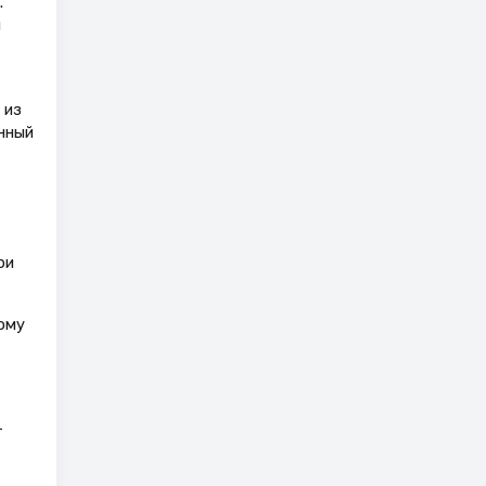
.
й
 из
нный
ри
ому
т