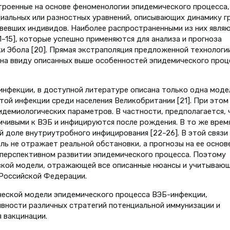
троенные на основе феноменологии эпидемического процесса,
альных или разностных уравнений, описывающих динамику г
вевших индивидов. Наиболее распространенными из них явля
1–15], которые успешно применяются для анализа и прогноза
дки Эбола [20]. Прямая экстраполяция предложенной технологи
а ввиду описанных выше особенностей эпидемического проц
нфекции, в доступной литературе описана только одна моде
ой инфекции среди населения Великобритании [21]. При этом
идемиологических параметров. В частности, предполагается, 
чивыми к ВЭБ и инфицируются после рождения. В то же врем
й доле внутриутробного инфицирования [22–26]. В этой связи
 не отражает реальной обстановки, а прогнозы на ее основ
 перспективном развитии эпидемического процесса. Поэтому
ской модели, отражающей все описанные нюансы и учитываю
Российской Федерации.
ческой модели эпидемического процесса ВЭБ-инфекции,
ивности различных стратегий потенциальной иммунизации и
 вакцинации.