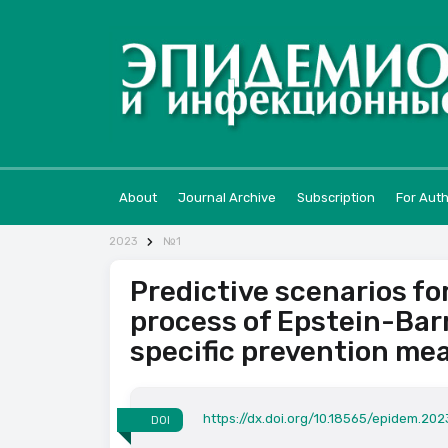
About
Journal Archive
Subscription
For Aut
2023
№1
Predictive scenarios fo
process of Epstein-Barr
specific prevention me
https://dx.doi.org/10.18565/epidem.2023
DOI