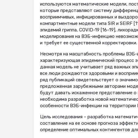
используются математические модели, пос
которые представляют систему дифференци
восприимчивых, инфицированных и выздоро
компартментные модели типа SIR и SEIRF [1
эпидемий гриппа, COVID-19 [16–19], лихора
моделирования на ВЭБ-инфекцию невозможн
и требует ее существенной корректировки.
Несмотря на масштабность проблемы ВЭБ-и
характеризующая эпидемический процесс эт
данная модель не учитывает ряд важных эп
все люди рождаются здоровыми и восприим
ряд публикаций свидетельствует о значимо
предложенная зарубежными авторами модель
будут давать искаженное представление о
необходима разработка новой математиче
особенности ВЭБ-инфекции на территории 
Цель исследования – разработка математи
составление на ее основе прогноза эффект
определение оптимальных контингентов для