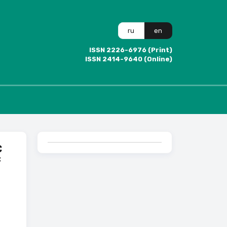
ru
en
ISSN 2226-6976 (Print)
ISSN 2414-9640 (Online)
c
f