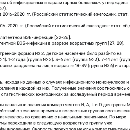
ния об инфекционных и паразитарных болезнях», утверждена
7);
2016–2020 гг. (Российский статистический ежегодник: стат. 
6–2020 гг. (Российский статистический ежегодник: стат. сб.
латентной ВЭБ-инфекции [22–26];
ентной ВЭБ-инфекции в разрезе возрастных групп [27, 28].
тренной формой № 2, детское население было разбито на
1), 1–2 года (группа № 2), 3–6 лет (группа № 3), 7–14 лет (гру
рослых разделена на лиц в возрасте 18–39 (группа № 6) и стар
ь, исходя из данных о случаях инфекционного мононуклеоза и
селения в каждой из них. Полученные значения соотносились с
 статистических ежегодниках за исследуемый период времени
 начальные значения компартментов N, A, L и D для группы №
йствий с течением времени в возрастных группах соотношен
зменялось по сравнению с начальными значениями. По мере
умы переходили в следующую возрастную группу уже
фицированных. Скорости переходов между компартментами ν