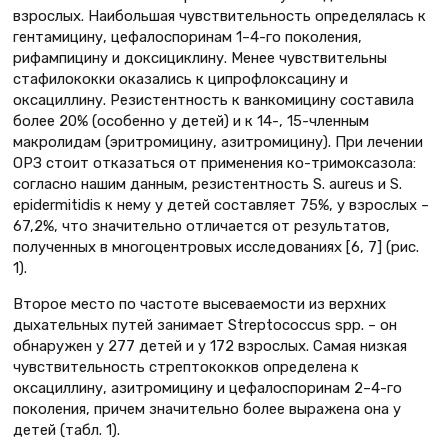
взрослых. Наибольшая чувствительность определялась к
гентамицину, цефалоспоринам 1–4-го поколения,
рифампицину и доксициклину. Менее чувствительны
стафилококки оказались к ципрофлоксацину и
оксациллину. Резистентность к ванкомицину составила
более 20% (особенно у детей) и к 14-, 15-членным
макролидам (эритромицину, азитромицину). При лечении
ОРЗ стоит отказаться от применения ко-тримоксазола:
согласно нашим данным, резистентность S. aureus и S.
epidermitidis к нему у детей составляет 75%, у взрослых –
67,2%, что значительно отличается от результатов,
полученных в многоцентровых исследованиях [6, 7] (рис.
1).
Второе место по частоте высеваемости из верхних
дыхательных путей занимает Streptococcus spp. – он
обнаружен у 277 детей и у 172 взрослых. Самая низкая
чувствительность стрептококков определена к
оксациллину, азитромицину и цефалоспоринам 2–4-го
поколения, причем значительно более выражена она у
детей (табл. 1).