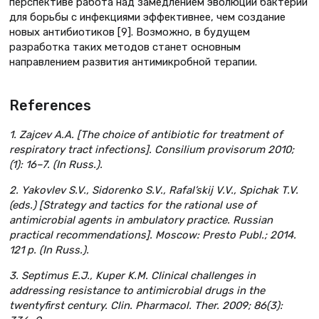
перспективе работа над замедлением эволюции бактерий
для борьбы с инфекциями эффективнее, чем создание
новых антибиотиков [9]. Возможно, в будущем
разработка таких методов станет основным
направлением развития антимикробной терапии.
References
1. Zajcev A.A. [The choice of antibiotic for treatment of
respiratory tract infections]. Consilium provisorum 2010;
(1): 16–7. (In Russ.).
2. Yakovlev S.V., Sidorenko S.V., Rafal’skij V.V., Spichak T.V.
(eds.) [Strategy and tactics for the rational use of
antimicrobial agents in ambulatory practice. Russian
practical recommendations]. Moscow: Presto Рubl.; 2014.
121 p. (In Russ.).
3. Septimus E.J., Kuper K.M. Clinical challenges in
addressing resistance to antimicrobial drugs in the
twentyfirst century. Clin. Pharmacol. Ther. 2009; 86(3):