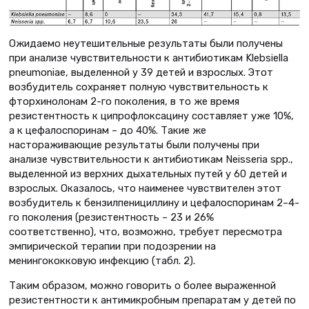
Ожидаемо неутешительные результаты были получены
при анализе чувствительности к антибиотикам Klebsiella
pneumoniaе, выделенной у 39 детей и взрослых. Этот
возбудитель сохраняет полную чувствительность к
фторхинолонам 2-го поколения, в то же время
резистентность к ципрофлоксацину составляет уже 10%,
а к цефалоспоринам – до 40%. Такие же
настораживающие результаты были получены при
анализе чувствительности к антибиотикам Neisseria spp.,
выделенной из верхних дыхательных путей у 60 детей и
взрослых. Оказалось, что наименее чувствителен этот
возбудитель к бензилпенициллину и цефалоспоринам 2–4-
го поколения (резистентность – 23 и 26%
соответственно), что, возможно, требует пересмот­ра
эмпирической терапии при подозрении на
менингококковую инфекцию (табл. 2).
Таким образом, можно говорить о более выраженной
резистентности к антимикробным препаратам у детей по