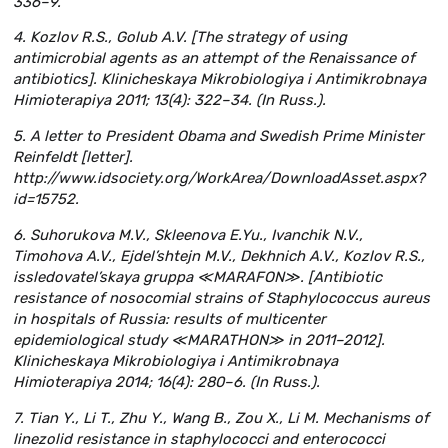
336–9.
4. Kozlov R.S., Golub A.V. [The strategy of using
antimicrobial agents as an attempt of the Renaissance of
antibiotics]. Klinicheskaya Mikrobiologiya i Antimikrobnaya
Himioterapiya 2011; 13(4): 322–34. (In Russ.).
5. A letter to President Obama and Swedish Prime Minister
Reinfeldt [letter].
http://www.idsociety.org/WorkArea/DownloadAsset.aspx?
id=15752.
6. Suhorukova M.V., Skleenova E.Yu., Ivanchik N.V.,
Timohova A.V., Ejdel’shtejn M.V., Dekhnich A.V., Kozlov R.S.,
issledovatel’skaya gruppa ≪MARAFON≫. [Antibiotic
resistance of nosocomial strains of Staphylococcus aureus
in hospitals of Russia: results of multicenter
epidemiological study ≪MARATHON≫ in 2011–2012].
Klinicheskaya Mikrobiologiya i Antimikrobnaya
Himioterapiya 2014; 16(4): 280–6. (In Russ.).
7. Tian Y., Li T., Zhu Y., Wang B., Zou X., Li M. Mechanisms of
linezolid resistance in staphylococci and enterococci