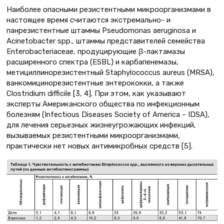
Наиболее опасными резистентными микроорганизмами в
настоящее время считаются экстремально- и
панрезистентные штаммы Pseudomonas aeruginosa и
Acinetobacter spp., штаммы представителей семейства
Enterobacteriaceae, продуцирующие β-лактамазы
расширенного спектра (ESBL) и карбапенемазы,
метициллинорезистентный Staphylococcus aureus (MRSA),
ванкомицинорезистентные энтерококки, а также
Clostridium difficile [3, 4]. При этом, как указывают
эксперты Американского общества по инфекционным
болезням (Infectious Diseases Society of America – IDSA),
для лечения серьезных жизнеугрожающих инфекций,
вызываемых резистентными микроорганизмами,
практически нет новых антимикробных средств [5].