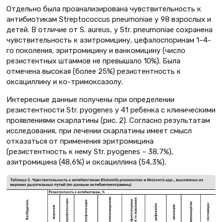
Отдельно была проанализирована чувствительность к
антибиотикам Streptococcus pneumoniae у 98 взрослых и
детей. В отличие от S. aureus, у Str. pneumoniae сохранена
чувствительность к азитромицину, цефалоспоринам 1–4-
го поколения, эритромицину и ванкомицину (число
резистентных штаммов не превышало 10%). Была
отмечена высокая (более 25%) резистентность к
оксациллину и ко-тримоксазолу.
Интересные данные получены при определении
резистентности Str. pyogenes у 41 ребенка с клиническими
проявлениями скарлатины (рис. 2). Согласно результатам
исследования, при лечении скарлатины имеет смысл
отказаться от применения эритромицина
(резистентность к нему Str. pyogenes – 38,7%),
азитромицина (48,6%) и оксациллина (54,3%).