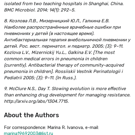
isolated from two teaching hospitals in Shanghai, China.
BMC Microbiol. 2014; 14(1): 292–5.
8. Козлова Л.В., Мизерницкий Ю.Л., Галкина Е.В.
Наиболее распространённые врачебные ошибки при
пневмониях у детей (в настоящее время).
Антибактериальная терапия внебольничной пневмонии у
детей. Рос. вест. перинатол. и педиатр. 2005; (3): 9–11.
Kozlova L.V., Mizernickij Yu.L., Galkina E.V. [The most
common medical errors in pneumonia in children
(currently). Antibacterial therapy of community-acquired
pneumonia in children]. Rossiiskii Vestnik Perinatologii i
Pediatrii 2005; (3): 9–11. (In Russ.).
9. McClure N.S., Day T. Slowing evolution is more effective
than enhancing drug development for managing resistance.
http://arxiv.org/abs/1304.7715.
About the Authors
For correspondence: Marina R. Ivanova, e-mail:
marina19692003@list.ru