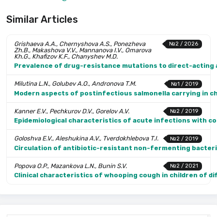
Similar Articles
Grishaeva A.A., Chernyshova A.S., Ponezheva
№2 / 2026
Zh.B., Makashova V.V., Mannanova I.V., Omarova
Kh.G., Khafizov K.F., Chanyshev M.D.
Prevalence of drug-resistance mutations to direct-acting an
Milutina L.N., Golubev A.O., Andronova T.M.
№1 / 2019
Modern aspects of postinfectious salmonella carrying in ch
Kanner E.V., Pechkurov D.V., Gorelov A.V.
№2 / 2019
Epi­demiological characteristics of acute infections with c
Goloshva E.V., Aleshukina A.V., Tverdokhlebova T.I.
№2 / 2019
Circulation of antibiotic-resistant non-fermenting bacter
Popova O.P., Mazankova L.N., Bunin S.V.
№2 / 2021
Clinical characteristics of whooping cough in children of d