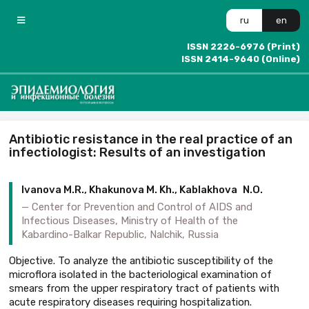
ru
en
ISSN 2226-6976 (Print)
ISSN 2414-9640 (Online)
Antibiotic resistance in the real practice of an
infectiologist: Results of an investigation
Ivanova M.R., Khakunova M. Kh., Kabla­khova N.O.
Center for Prevention and Control of AIDS and
Infectious Diseases, Ministry of Health of the
Kabardino-Balkar Republic, Nalchik, Russia
Objective. To analyze the antibiotic susceptibility of the
microflora isolated in the bacteriological examination of
smears from the upper respiratory tract of patients with
acute respiratory diseases requiring hospitalization.