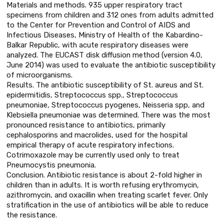
Materials and methods. 935 upper respiratory tract
specimens from children and 312 ones from adults admitted
to the Center for Prevention and Control of AIDS and
Infectious Diseases, Ministry of Health of the Kabardino-
Balkar Republic, with acute respiratory diseases were
analyzed. The EUCAST disk diffusion method (version 4.0,
June 2014) was used to evaluate the antibiotic susceptibility
of microorganisms.
Results. The antibiotic susceptibility of St. aureus and St.
epidermitidis, Streptococcus spp., Streptococcus
pneumoniae, Streptococcus pyogenes, Neisseria spp, and
Klebsiella pneumoniae was determined. There was the most
pronounced resistance to antibiotics, primarily
cephalosporins and macrolides, used for the hospital
empirical therapy of acute respiratory infections.
Cotrimoxazole may be currently used only to treat
Pneumocystis pneumonia.
Conclusion. Antibiotic resistance is about 2-fold higher in
children than in adults. It is worth refusing erythromycin,
azithromycin, and oxacillin when treating scarlet fever. Only
stratification in the use of antibiotics will be able to reduce
the resistance.