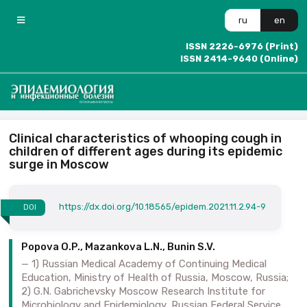
ru
en
ISSN 2226-6976 (Print)
ISSN 2414-9640 (Online)
Clinical characteristics of whooping cough in
children of different ages during its epidemic
surge in Moscow
https://dx.doi.org/10.18565/epidem.2021.11.2.94-9
DOI
Popova O.P., Mazankova L.N., Bunin S.V.
1) Russian Medical Academy of Continuing Medical
Education, Ministry of Health of Russia, Moscow, Russia;
2) G.N. Gabrichevsky Moscow Research Institute for
Microbiology and Epidemiology, Russian Federal Service