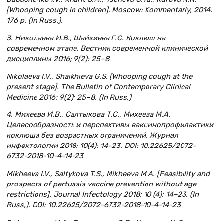
[Whooping cough in children]. Moscow: Kommentariy, 2014.
176 р. (In Russ.).
3. Николаева И.В., Шайхиева Г.С. Коклюш на
современном этапе. Вестник современной клинической
дисциплины 2016; 9(2): 25–8.
Nikolaeva I.V., Shaikhieva G.S. [Whooping cough at the
present stage]. The Bulletin of Contemporary Clinical
Medicine 2016; 9(2): 25–8. (In Russ,)
4. Михеева И.В., Салтыкова Т.С., Михеева М.А.
Целесообразность и перспективы вакцинопрофилактики
коклюша без возрастных ограничений. Журнал
инфектологии 2018; 10(4): 14–23. DOI: 10.22625/2072-
6732-2018-10-4-14-23
Mikheeva I.V., Saltykova T.S., Mikheeva M.A. [Feasibility and
prospects of pertussis vaccine prevention without age
restrictions]. Journal Infectology 2018; 10 (4): 14–23. (In
Russ,). DOI: 10.22625/2072-6732-2018-10-4-14-23