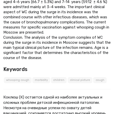
aged 4–6 years (66.7 ± 5.3%) and 7–14 years (59.12 ± 4.6 %)
were admitted mainly at 3–4 weeks. The important clinical
aspect of WC during the surge in its incidence was the
combined course with other infectious diseases, which was
the cause of bronchopulmonary complications. The current
measures for specific vaccination against whooping cough in
Moscow are presented.
Conclusion. The analysis of the symptom complex of WC
during the surge in its incidence in Moscow suggests that the
main typical clinical picture of the infection remains. Age is a
significant factor that determines the characteristics of the
course of the disease.
Keywords
whooping cough
morbidity
children
clinical picture
cough
Коклюш (К) остается одной из наиболее актуальных и
сложных проблем детской инфекционной патологии.
Несмотря на очевидные успехи по охвату детей
вакцинацией, сохраняется достаточно высокий уровень