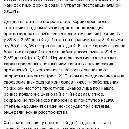
манифестных форм в связи с утратой поствакцинальной
защиты.
Для детей раннего возраста был характерен более
короткий продромальный период, позволяющий
прогнозировать наиболее тяжелое течение инфекции. Так,
у 39,3 ± 2,6% детей до 1 года он ограничивался 3–4 днями,
а у 55,6 ± 3,6% не превышал 7 дней. В то же время в группе
больных старше 1 года это наблюдалось лишь у 21,4 ±
2,6% детей (p < 0,001). Период спазматического кашля
характеризовался появлением типичных клинических
проявлений К, выраженность которых зависела от
возраста пациентов (рис. 2). В этом периоде очень важна
своевременная оценка критериев тяжести заболевания,
таких как частота приступов, цианоз лица при кашле,
раннее появление цианоза (на 1-й неделе), апноэ,
сохранение признаков гипоксии вне приступов кашля,
степень нарушения сердечно-сосудистой системы,
энцефалические расстройства.
Хотя заболевание у всех детей до 1 года протекало
типично, в ряде случаев возникали трудности