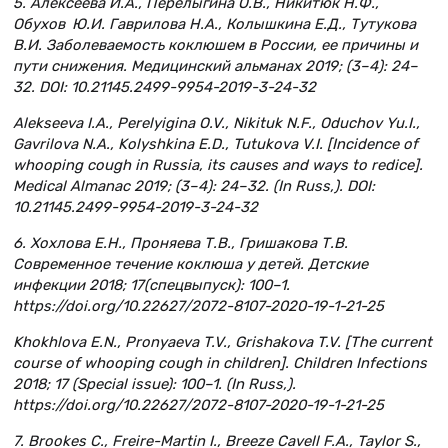
5. Алексеева И.А., Перелыгина О.В., Никитюк Н.Ф.,
Обухов Ю.И. Гаврилова Н.А., Колышкина Е.Д., Тутукова
В.И. Заболеваемость коклюшем в России, ее причины и
пути снижения. Медицинский альманах 2019; (3–4): 24–
32. DOI: 10.21145.2499-9954-2019-3-24-32
Alekseeva I.A., Perelyigina O.V., Nikituk N.F., Oduchov Yu.I.,
Gavrilova N.A., Kolyshkina E.D., Tutukova V.I. [Incidence of
whooping cough in Russia, its causes and ways to redice].
Medical Almanac 2019; (3–4): 24–32. (In Russ,). DOI:
10.21145.2499-9954-2019-3-24-32
6. Хохлова Е.Н., Проняева Т.В., Гришакова Т.В.
Современное течение коклюша у детей. Детские
инфекции 2018; 17(спецвыпуск): 100–1.
https://doi.org/10.22627/2072-8107-2020-19-1-21-25
Khokhlova E.N., Pronyaeva T.V., Grishakova T.V. [The current
course of whooping cough in children]. Children Infections
2018; 17 (Special issue): 100–1. (In Russ,).
https://doi.org/10.22627/2072-8107-2020-19-1-21-25
7. Brookes C., Freire-Martin I., Breeze Cavell F.A., Taylor S.,