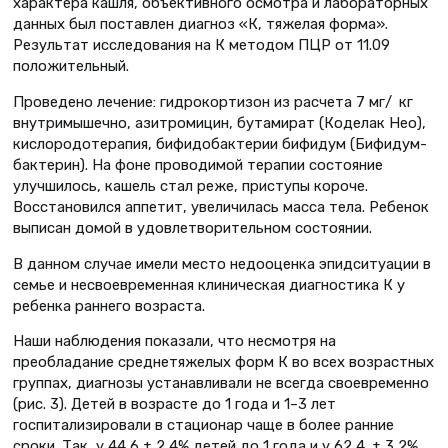
характера кашля, объективного осмотра и лабораторных
данных был поставлен диагноз «К, тяжелая форма».
Результат исследования на К методом ПЦР от 11.09
положительный.
Проведено лечение: гидрокортизон из расчета 7 мг/ кг
внутримышечно, азитромицин, бутамират (Коделак Нео),
кислородотерапия, бифидобактерии бифидум (Бифи­дум­
бактерин). На фоне проводимой терапии состояние
улучшилось, кашель стал реже, приступы короче.
Восстановился аппетит, увеличилась масса тела. Ребенок
выписан домой в удовлетворительном состоянии.
В данном случае имели место недооценка эпидситуации в
семье и несвоевременная клиническая диагностика К у
ребенка раннего возраста.
Наши наблюдения показали, что несмотря на
преобладание среднетяжелых форм К во всех возрастных
группах, диагнозы устанавливали не всегда своевременно
(рис. 3). Детей в возрасте до 1 года и 1–3 лет
госпитализировали в стационар чаще в более ранние
сроки. Так, у 44,6 ± 2,4% детей до 1 года и у 62,4 ± 3,2%