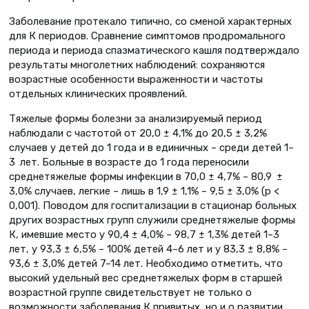
Заболевание протекало типично, со сменой характерных
для К периодов. Сравнение симптомов продромального
периода и периода спазматического кашля подтверждало
результаты многолетних наблюдений: сохраняются
возрастные особенности выраженности и частоты
отдельных клинических проявлений.
Тяжелые формы болезни за анализируемый период
наблюдали с частотой от 20,0 ± 4,1% до 20,5 ± 3,2%
случаев у детей до 1 года и в единичных – среди детей 1–
3 лет. Больные в возрасте до 1 года переносили
среднетяжелые формы инфекции в 70,0 ± 4,7% – 80,9 ±
3,0% случаев, легкие – лишь в 1,9 ± 1,1% – 9,5 ± 3,0% (p <
0,001). Поводом для госпитализации в стационар больных
других возрастных групп служили среднетяжелые формы
К, имевшие место у 90,4 ± 4,0% – 98,7 ± 1,3% детей 1–3
лет, у 93,3 ± 6,5% – 100% детей 4–6 лет и у 83,3 ± 8,8% –
93,6 ± 3,0% детей 7–14 лет. Необходимо отметить, что
высокий удельный вес среднетяжелых форм в старшей
возрастной группе свидетельствует не только о
возможности заболевания К привитых, но и о развитии