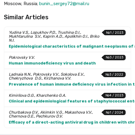
Moscow, Russia;
bunin_sergey72@mail.ru
Similar Articles
Yudina V.S., Lopukhov P.D., Trushina O.I.,
№1 / 2023
Mukhtarulina S.V., Kaprin A.D., Apolikhin O.I., Briko
N.I.
Epidemiological characteristics of malignant neoplasms of 
Pokrovsky V.V.
№3 / 2023
Human immunodeficiency virus and death
Ladnaia N.N., Pokrovsky V.V., Sokolova E.V.,
№3 / 2022
Chekryzhova D.G., Kirzhanova V.V.
Prevalence of human immune deficiency virus infection in t
Kimirilova O.G., Kharchenko G.A.
№4 / 2023
Clinical and epidemiological features of staphylococcal ent
Churbakova O.V., Akimkin V.G., Makashova V.V.,
№1 / 2024
Chernova O.E., Pechkurov D.V.
Efficacy of a direct-acting antiviral drug in children with ch