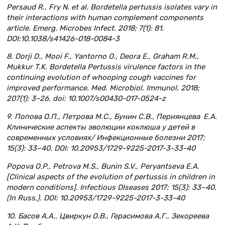
Persaud R., Fry N. et al. Bordetella pertussis isolates vary in
their interactions with human complement components
article. Emerg. Microbes Infect. 2018; 7(1): 81.
DOI:10.1038/s41426-018-0084-3
8. Dorji D., Mooi F., Yantorno O., Deora E., Graham R.M.,
Mukkur T.K. Bordetella Pertussis virulence factors in the
continuing evolution of whooping cough vaccines for
improved performance. Med. Microbiol. Immunol. 2018;
207(1): 3–26. doi: 10.1007/s00430-017-0524-z
9. Попова О.П., Петрова М.С., Бунин С.В., Периянцева Е.А.
Клинические аспекты эволюции коклюша у детей в
современных условиях/ Инфекционные болезни 2017;
15(3): 33–40. DOI: 10.20953/1729-9225-2017-3-33-40
Popova O.P., Petrova M.S., Bunin S.V., Peryantseva E.A.
[Clinical aspects of the evolution of pertussis in children in
modern conditions]. Infectious DIseases 2017; 15(3): 33–40.
(In Russ,). DOI: 10.20953/1729-9225-2017-3-33-40
10. Басов А.А., Цвиркун О.В., Герасимова А.Г., Зекореева