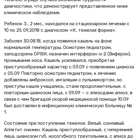
диагностики, что демонстрирует представленное ниже
клиническое наблюдение.
Ребенок З., 2 мес., находился на стационарном лечении с
10 по 25 09.2018 с диагнозом: «К, тяжелая форма».
Заболел 30.08.18, когда появился кашель на фоне
нормальной температуры. Осмотрен педиатром,
заподозрена ОРВИ, назначен интерферон-α-2 (Виферон),
промывание носа. Кашель усиливался, приобретая
приступообразный характер с 03.09 с появлением цианоза
с 05.09 Повторно осмотрен педиатром, к лечению
добавлены амброксол, ингаляции с пульмикортом, но
приступы кашля учащались, стали продолжительные, с
повторным цианозом лица, с 09.09 — с эпизодами апноэ, в
связи с чем бригадой скорой медицинской помощи 10.09
был доставлен в инфекционную клиническую больницу №
1.
Состояние при поступлении тяжелое. Вялый, сонливый.
Аппетит снижен. Кашель приступообразный, с гиперемией
лица, цианозом губ, носогубного треугольника, с апноэ до