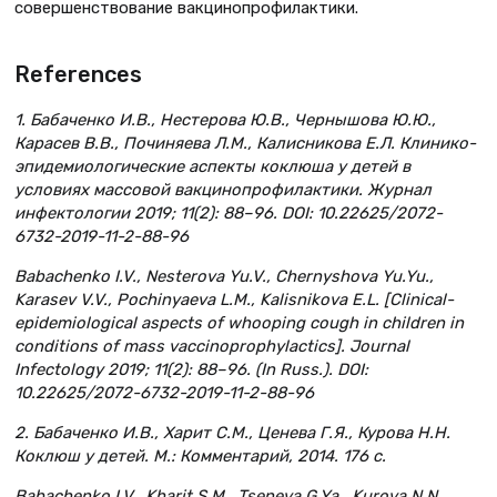
совершенствование вакцинопрофилактики.
References
1. Бабаченко И.В., Нестерова Ю.В., Чернышова Ю.Ю.,
Карасев В.В., Починяева Л.М., Калисникова Е.Л. Клинико-
эпидемиологические аспекты коклюша у детей в
условиях массовой вакцинопрофилактики. Журнал
инфектологии 2019; 11(2): 88–96. DOI: 10.22625/2072-
6732-2019-11-2-88-96
Babachenko I.V., Nesterova Yu.V., Chernyshova Yu.Yu.,
Karasev V.V., Pochinyaeva L.M., Kalisnikova E.L. [Clinical-
epidemiological aspects of whooping cough in children in
conditions of mass vaccinoprophylactics]. Journal
Infectology 2019; 11(2): 88–96. (In Russ.). DOI:
10.22625/2072-6732-2019-11-2-88-96
2. Бабаченко И.В., Харит С.М., Ценева Г.Я., Курова Н.Н.
Коклюш у детей. М.: Комментарий, 2014. 176 с.
Babachenko I.V., Kharit S.M., Tseneva G.Ya., Kurova N.N.