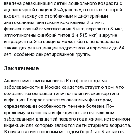
введена ревакцинация детей дошкольного возраста с
ацеллюлярной вакциной «Адасель», в состав которой
входят, наряду со столбнячным и дифтерийным
анатоксинами, анатоксин коклюшный 2,5 мкг,
филаментозный гемагглютинин 5 мкг, пертактин 3 мкг,
агглютиногены фимбрий типов 2 и 3 (5 мкг) и другие
инградиенты. Эта вакцина может быть использована
также для ревакцинации подростков и взрослых до 64
лет, особенно декретированной группы.
Заключение
Анализ симптомокомплекса К на фоне подъема
заболеваемости в Москве свидетельствует о том, что
сохраняется основная типичная клиническая картина
инфекции. Возраст является значимым фактором,
определяющим особенности течение болезни. По-
прежнему коклюшная инфекция остается тяжелым
заболеванием для детей первого года жизни, источником
инфекции для которых являются дети старшего возраста.
В связи с этим основным методом борьбы с К является