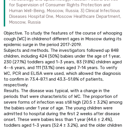
for Supervision of Consumer Rights Protection and
Human Well-Being, Moscow, Russia; 3) Clinical Infectious
Diseases Hospital One, Moscow Healthcare Department,
Moscow, Russia
Objective. To study the features of the course of whooping
cough (WC) in childrenof different ages in Moscow during its
epidemic surge in the period 2017–2019.
Subjects and methods. The investigators followed up 848
children, including 424 (50%) babies under the age of 1 year,
230 (27.1%) toddlers aged 1–3 years, 83 (9.8%) children aged
4–-6 years, and 111 (13.1%) ones aged 7–14 years. To verify
WC, PCR and ELISA were used, which allowed the diagnosis
to confirm in 73.4-87.1 and 43.3–51.8% of patients,
respectively.
Results. The disease was typical, with a change in the
periods that were characteristic of WC. The proportion of
severe forms of infection was still high (20.5 ± 3.2%) among
the babies under 1 year of age. The young children were
admitted to hospital during the first 2 weeks after disease
onset. These were babies less than 1 year (44.6 ± 2.4%),
toddlers aged 1–3 years (52.4 ± 3.2%), and the older children