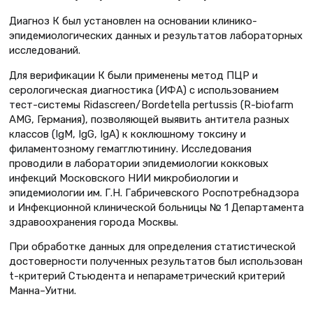
Диагноз К был установлен на основании клинико-
эпидемиологических данных и результатов лабораторных
исследований.
Для верификации К были применены метод ПЦР и
серологическая диагностика (ИФА) с использованием
тест-системы Ridascreen/Bordetella pertussis (R-biofarm
AMG, Германия), позволяющей выявить антитела разных
классов (IgM, IgG, IgA) к коклюшному токсину и
филаментозному гемагглютинину. Исследования
проводили в лаборатории эпидемиологии кокковых
инфекций Московского НИИ микробиологии и
эпидемиологии им. Г.Н. Габричевского Роспотребнадзора
и Инфекционной клинической больницы № 1 Департамента
здравоохранения города Москвы.
При обработке данных для определения статистической
достоверности полученных результатов был использован
t-критерий Стьюдента и непараметрический критерий
Манна–Уитни.