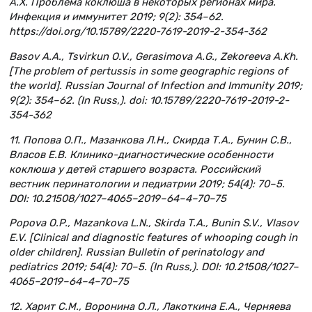
А.Х. Проблема коклюша в некоторых регионах мира.
Инфекция и иммунитет 2019; 9(2): 354–62.
https://doi.org/10.15789/2220-7619-2019-2-354-362
Basov A.A., Tsvirkun O.V., Gerasimova A.G., Zekoreeva A.Kh.
[The problem of pertussis in some geographic regions of
the world]. Russian Journal of Infection and Immunity 2019;
9(2): 354–62. (In Russ,). doi: 10.15789/2220-7619-2019-2-
354-362
11. Попова О.П., Мазанкова Л.Н., Скирда Т.А., Бунин С.В.,
Власов Е.В. Клинико-диагностические особенности
коклюша у детей старшего возраста. Российский
вестник перинатологии и педиатрии 2019; 54(4): 70–5.
DOI: 10.21508/1027–4065–2019–64–4–70–75
Popova O.P., Mazankova L.N., Skirda T.A., Bunin S.V., Vlasov
E.V. [Clinical and diagnostic features of whooping cough in
older children]. Russian Bulletin of perinatology and
pediatrics 2019; 54(4): 70–5. (In Russ,). DOI: 10.21508/1027–
4065–2019–64–4–70–75
12. Харит С.М., Воронина О.Л., Лакоткина Е.А., Черняева