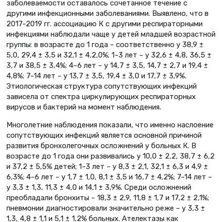
заболеваемости оставалось сочетанное течение с
другими инфекционными заболеваниями. Выявлено, что в
2017–2019 гг. ассоциацию К с другими респираторными
инфекциями наблюдали чаще у детей младшей возрастной
группы: в возрасте до 1 года – соответственно у 38,9 ±
5,0, 29,4 ± 3,5 и 32,1 ± 4,2,0%; 1–3 лет – у 32,6 ± 4,8, 36,5 ±
3,7 и 38,5 ± 3,4%; 4–6 лет – у 14,7 ± 3,5, 14,7 ± 2,7 и 19,4 ±
4,8%; 7–14 лет – у 13,7 ± 3,5, 19,4 ± 3,0 и 17,7 ± 3,9%.
Этиологическая структура сопутствующих инфекций
зависела от спектра циркулирующих респираторных
вирусов и бактерий на момент наблюдения.
Многолетние наблюдения показали, что именно наслоение
сопутствующих инфекций является основной причиной
развития бронхолегочных осложнений у больных К. В
возрасте до 1 года они развивались у 10,0 ± 2,2, 38,7 ± 6,2
и 37,2 ± 5,5% детей; 1–3 лет – у 8,3 ± 2,1, 32,1 ± 6,3 и 4,9 ±
6,3%; 4–6 лет – у 1,7 ± 1,0, 8,1 ± 3,5 и 16,7 ± 4,2%; 7–14 лет –
у 3,3 ± 1,3, 11,3 ± 4,0 и 14,1 ± 3,9%. Среди осложнений
преобладали бронхиты – 18,3 ± 2,9, 11,8 ± 1,7 и 17,2 ± 2,1%;
пневмонии диагностировали значительно реже – у 3,3 ±
1,3, 4,8 ± 1,1 и 5,1 ± 1,2% больных. Ателектазы как