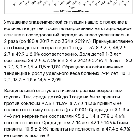
Ухудшение эпидемической ситуации нашло отражение в
количестве детей, госпитализированных на стационарное
лечение в исследованный период: их число увеличилось в
2 раза (со 180 в 2017 г. до 354 в 2019 г.). Преимущественно
это были дети в возрасте до 1 года – 52,8 ± 3,7, 48,9 ±
2,7 и 49,9 ± 2,8% соответственно. Доля детей 1–3 лет
составила 28,9 ± 3,7, 28,8 ± 2,4 и 24,2 ± 2,4%; 4–6 лет – 8,3
± 2,1, 9,0 ± 1,5 и 11,5 ± 1,8%. Обращало на себя внимание
тенденция к росту удельного веса больных 7–14 лет: 10, ±
2,2, 13,3 ± 1,8 и 14,6 ± 2,0%.
Вакцинальный статус отличался в разных возрастных
группах. Так, среди детей до 1 года не были привиты
против коклюша 92,3 ± 11,3%, а 7,7 ± 11,3% привиты не
полностью в силу возраста (p < 0,001) Среди детей 1–3 и
4–6 лет непривитые составляли 95,2 ± 1,4 и 77,8 ± 4,6%
соответственно. Среди детей 7–14 лет 42,1 ± 14,9% были
привиты, 10,5 ± 2,9% привиты не полностью, а 47,4 ± 4,7%
не привиты против К.