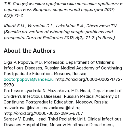
Т.В. Специфическая профилактика коклюша: проблемы и
перспективы. Вопросы современной педиатрии 2017;
6(2): 71–7.
Kharit S.M., Voronina O.L., Lakotkina E.A., Chernyaeva T.V.
[Specific prevention of whooping cough: problems and
prospects. Current Pediatrics 2017; 6(2): 71–7. (In Russ,).
About the Authors
Olga P. Popova, МD, Professor, Department of Children’s
Infectious Diseases, Russian Medical Academy of Continuing
Postgraduate Education, Moscow, Russia;
doctorpopova@yandex.ru
; http://orcid.org/0000-0002-1772-
5978
Professor Lyudmila N. Mazankova, MD, Head, Department of
Children’s Infectious Diseases, Russian Medical Academy of
Continuing Postgraduate Education, Moscow, Russia;
mazankova @list.ru; mazankova @list.ru;
http://orcid.org//0000-0002-0895-6707
Sergey V. Bunin, Head, Third Pediatric Unit, Clinical Infectious
Diseases Hospital One, Moscow Healthcare Department,