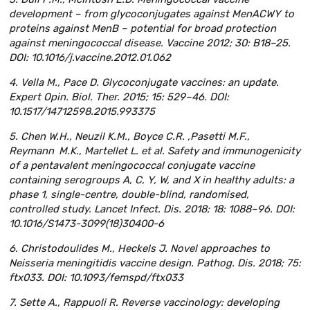
development – from glycoconjugates against MenACWY to
proteins against MenB – potential for broad protection
against meningococcal disease. Vaccine 2012; 30: B18–25.
DOI: 10.1016/j.vaccine.2012.01.062
4. Vella M., Pace D. Glycoconjugate vaccines: an update.
Expert Opin. Biol. Ther. 2015; 15: 529–46. DOI:
10.1517/14712598.2015.993375
5. Chen W.H., Neuzil K.M., Boyce C.R. ,Pasetti M.F.,
Reymann M.K., Martellet L. et al. Safety and immunogenicity
of a pentavalent meningococcal conjugate vaccine
containing serogroups A, C, Y, W, and X in healthy adults: a
phase 1, single-centre, double-blind, randomised,
controlled study. Lancet Infect. Dis. 2018; 18: 1088–96. DOI:
10.1016/S1473-3099(18)30400-6
6. Christodoulides M., Heckels J. Novel approaches to
Neisseria meningitidis vaccine design. Pathog. Dis. 2018; 75:
ftx033. DOI: 10.1093/femspd/ftx033
7. Sette A., Rappuoli R. Reverse vaccinology: developing