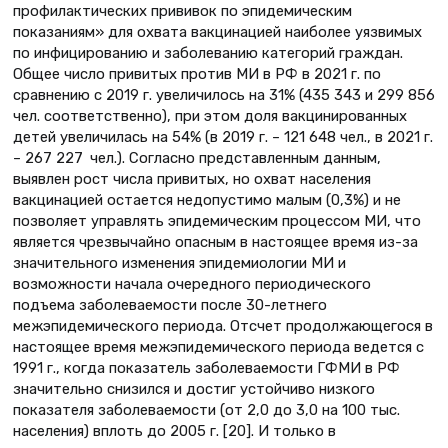
профилактических прививок по эпидемическим
показаниям» для охвата вакцинацией наиболее уязвимых
по инфицированию и заболеванию категорий граждан.
Общее число привитых против МИ в РФ в 2021 г. по
сравнению с 2019 г. увеличилось на 31% (435 343 и 299 856
чел. соответственно), при этом доля вакцинированных
детей увеличилась на 54% (в 2019 г. – 121 648 чел., в 2021 г.
– 267 227 чел.). Согласно представленным данным,
выявлен рост числа привитых, но охват населения
вакцинацией остается недопустимо малым (0,3%) и не
позволяет управлять эпидемическим процессом МИ, что
является чрезвычайно опасным в настоящее время из-за
значительного изменения эпидемиологии МИ и
возможности начала очередного периодического
подъема заболеваемости после 30-летнего
межэпидемического периода. Отсчет продолжающегося в
настоящее время межэпидемического периода ведется с
1991 г., когда показатель заболеваемости ГФМИ в РФ
значительно снизился и достиг устойчиво низкого
показателя заболеваемости (от 2,0 до 3,0 на 100 тыс.
населения) вплоть до 2005 г. [20]. И только в