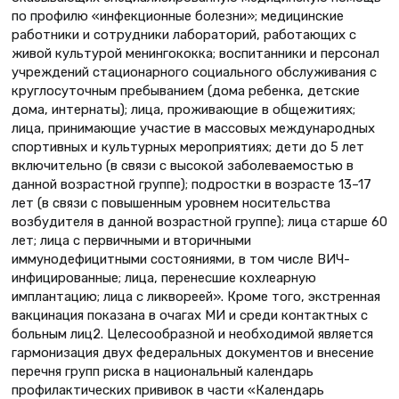
по профилю «инфекционные болезни»; медицинские
работники и сотрудники лабораторий, работающих с
живой культурой менингококка; воспитанники и персонал
учреждений стационарного социального обслуживания с
круглосуточным пребыванием (дома ребенка, детские
дома, интернаты); лица, проживающие в общежитиях;
лица, принимающие участие в массовых международных
спортивных и культурных мероприятиях; дети до 5 лет
включительно (в связи с высокой заболеваемостью в
данной возрастной группе); подростки в возрасте 13–17
лет (в связи с повышенным уровнем носительства
возбудителя в данной возрастной группе); лица старше 60
лет; лица с первичными и вторичными
иммунодефицитными состояниями, в том числе ВИЧ-
инфицированные; лица, перенесшие кохлеарную
имплантацию; лица с ликвореей». Кроме того, экстренная
вакцинация показана в очагах МИ и среди контактных с
больным лиц2. Целесообразной и необходимой является
гармонизация двух федеральных документов и внесение
перечня групп риска в национальный календарь
профилактических прививок в части «Календарь