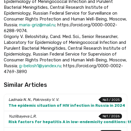
Epidemiology of Meningococcal Infection and Purulent
Bacterial Meningitides, Central Research Institute of
Epidemiology, Russian Federal Service for Surveillance on
Consumer Rights Protection and Human Well-Being, Moscow,
Russia;
maria-griz@mail.ru
; https://orcid.org/0000-0002-
6288-9074.
Grigoriy V. Beloshitsky, Cand. Med. Sci., Senior Researcher,
Laboratory for Epidemiology of Meningococcal Infection and
Purulent Bacterial Meningitides, Central Research Institute of
Epidemiology, Russian Federal Service for Supervision of
Consumer Rights Protection and Human Well-Being, Moscow,
Russia;
g-belosh1@yandex.ru
; https://orcid.org/0000-0002-
4769-3890
Similar Articles
Ladnaia N. N., Pokrovsky V. V.
№3 / 2025
The epidemic situation of HIV infection in Russia in 2024
Yuzlibayeva L.R.
№1 / 2026
Risk factors for hepatitis A in low-endemicity conditions: 