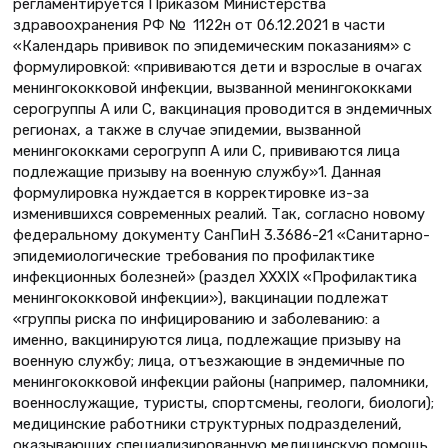
регламентируется Приказом Министерства
здравоохранения РФ № 1122н от 06.12.2021 в части
«Календарь прививок по эпидемическим показаниям» с
формулировкой: «прививаются дети и взрослые в очагах
менингококковой инфекции, вызванной менингококками
серогруппы А или С, вакцинация проводится в эндемичных
регионах, а также в случае эпидемии, вызванной
менингококками серогрупп А или С, прививаются лица
подлежащие призыву на военную службу»1. Данная
формулировка нуждается в корректировке из-за
изменившихся современных реалий. Так, согласно новому
федеральному документу СанПиН 3.3686-21 «Санитарно-
эпидемиологические требования по профилактике
инфекционных болезней» (раздел XXXIX «Профилактика
менингококковой инфекции»), вакцинации подлежат
«группы риска по инфицированию и заболеванию: а
именно, вакцинируются лица, подлежащие призыву на
военную службу; лица, отъезжающие в эндемичные по
менингококковой инфекции районы (например, паломники,
военнослужащие, туристы, спортсмены, геологи, биологи);
медицинские работники структурных подразделений,
оказывающих специализированную медицинскую помощь