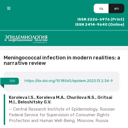
ru
en
ISSN 2226-6976 (Print)
ISSN 2414-9640 (Online)
Meningococcal infection in modern realities: a
narrative review
https://dx.doi.org/10.18565/epidem.2023.13.2.34-9
DOI
Koroleva I.S., Koroleva M.A., Churilova N.S., Gritsai
M.I., Beloshitsky G.V.
Central Research Institute of Epidemiology, Russian
Federal Service for Supervision of Consumer Rights
Protection and Human Well-Being, Moscow, Russia