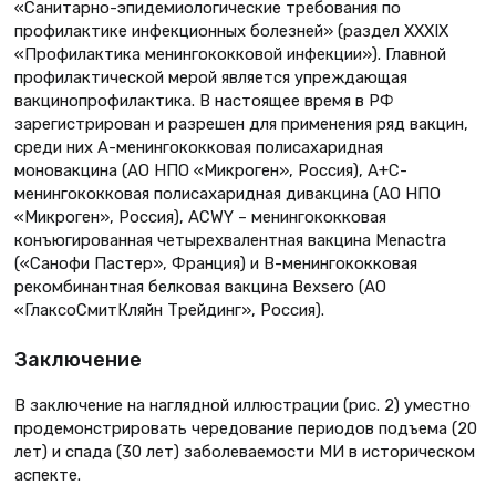
«Санитарно-эпидемиологические требования по
профилактике инфекционных болезней» (раздел XXXIX
«Профилактика менингококковой инфекции»). Главной
профилактической мерой является упреждающая
вакцинопрофилактика. В настоящее время в РФ
зарегистрирован и разрешен для применения ряд вакцин,
среди них А-менингококковая полисахаридная
моновакцина (АО НПО «Микроген», Россия), А+С-
менингококковая полисахаридная дивакцина (АО НПО
«Микроген», Россия), АСWY – менингококковая
конъюгированная четырехвалентная вакцина Menactra
(«Санофи Пастер», Франция) и В-менингококковая
рекомбинантная белковая вакцина Bexsero (АО
«ГлаксоСмитКляйн Трейдинг», Россия).
Заключение
В заключение на наглядной иллюстрации (рис. 2) уместно
продемонстрировать чередование периодов подъема (20
лет) и спада (30 лет) заболеваемости МИ в историческом
аспекте.