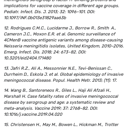
implications for vaccine coverage in different age groups.
Pediatr. Infect. Dis. J. 2013; 32: 1096–101. DOI:
10.1097/INF.0b013e31829aa63b
12. Rodrigues C.M.C., Lucidarme J., Borrow R., Smith A.,
Cameron J.C., Moxon E.R. et al. Genomic surveillance of
4CMenB vaccine antigenic variants among disease-causing
Neisseria meningitidis isolates, United Kingdom, 2010–2016.
Emerg. Infect. Dis. 2018; 24: 673–82. DOI:
10.3201/eid2404.171480
13. Jafri R.Z., Ali A., Messonnier N.E., Tevi-Benissan C.,
Durrheim D., Eskola J. et al. Global epidemiology of invasive
meningococcal disease. Popul. Health Metr. 2013; (11): 17.
14. Wang B., Santoreneos R., Giles L., Haji Ali Afzali H.,
Marshall H. Case fatality rates of invasive meningococcal
disease by serogroup and age: a systematic review and
meta-analysis. Vaccine 2019; 37: 2768–82. DOI:
10.1016/j.vaccine.2019.04.020
15. Christensen H., May M., Bowen L., Hickman M., Trotter