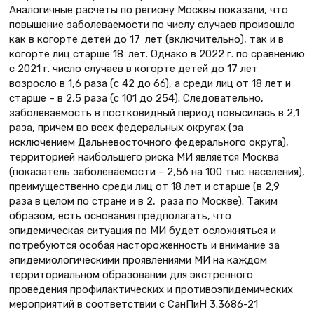
Аналогичные расчеты по региону Москвы показали, что
повышение заболеваемости по числу случаев произошло
как в когорте детей до 17 лет (включительно), так и в
когорте лиц старше 18 лет. Однако в 2022 г. по сравнению
с 2021 г. число случаев в когорте детей до 17 лет
возросло в 1,6 раза (с 42 до 66), а среди лиц от 18 лет и
старше – в 2,5 раза (с 101 до 254). Следовательно,
заболеваемость в постковидный период повысилась в 2,1
раза, причем во всех федеральных округах (за
исключением Дальневосточного федерального округа),
территорией наибольшего риска МИ является Москва
(показатель заболеваемости – 2,56 на 100 тыс. населения),
преимущественно среди лиц от 18 лет и старше (в 2,9
раза в целом по стране и в 2, раза по Москве). Таким
образом, есть основания предполагать, что
эпидемическая ситуация по МИ будет осложняться и
потребуются особая настороженность и внимание за
эпидемиологическими проявлениями МИ на каждом
территориальном образовании для экстренного
проведения профилактических и противоэпидемических
мероприятий в соответствии с СанПиН 3.3686-21