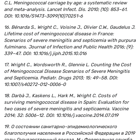
C.L. Meningococcal carriage by age: a systematic review
and meta-analysis. Lancet Infect. Dis. 2010; (10): 853–61.
DOI: 10.1016/S1473-3099(10)70251-6
16. Bénarda S., Wright C., Voisine J., Olivier C.W., Gaudelus J.
Lifetime cost of meningococcal disease in France:
Scenarios of severe meningitis and septicemia with purpura
fulminans. Journal of Infection and Public Health 2016; (9):
339–47. DOI: 10.1016/j.jiph.2015.10.016
17. Wright C., Wordsworth R., Glennie L. Counting the Cost
of Meningococcal Disease Scenarios of Severe Meningitis
and Septicemia. Pediatr. Drugs 2013; 15: 49–58. DOI:
10.1007/s40272-012-0006-0
18. Darbà J., Kaskens L., Hark M., Wright C. Costs of
surviving meningococcal disease in Spain: Evaluation for
two cases of severe meningitis and septicaemia. Vaccine
2014; 32: 5006–12. DOI: 10.1016/j.vaccine.2014.07.019
19. О состоянии санитарно-эпидемиологического
благополучия населения в Российской Федерации в 2019
году: Государственный доклад. М.: Федеральная служба