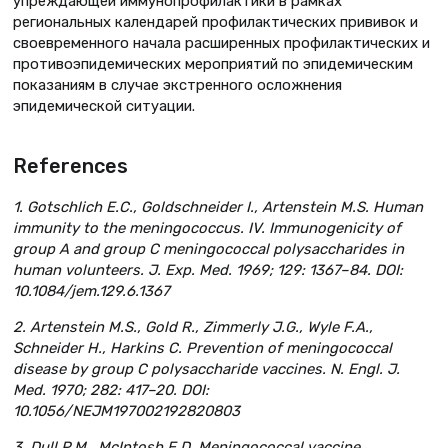
упреждающей иммунопрофилактики в рамках
региональных календарей профилактических прививок и
своевременного начала расширенных профилактических и
противоэпидемических мероприятий по эпидемическим
показаниям в случае экстренного осложнения
эпидемической ситуации.
References
1. Gotschlich E.C., Goldschneider I., Artenstein M.S. Human
immunity to the meningococcus. IV. Immunogenicity of
group A and group C meningococcal polysaccharides in
human volunteers. J. Exp. Med. 1969; 129: 1367–84. DOI:
10.1084/jem.129.6.1367
2. Artenstein M.S., Gold R., Zimmerly J.G., Wyle F.A.,
Schneider H., Harkins С. Prevention of meningococcal
disease by group C polysaccharide vaccines. N. Engl. J.
Med. 1970; 282: 417–20. DOI:
10.1056/NEJM197002192820803
3. Dull P.M., McIntosh E.D. Meningococcal vaccine