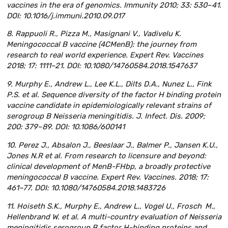
vaccines in the era of genomics. Immunity 2010; 33: 530–41.
DOI: 10.1016/j.immuni.2010.09.017
8. Rappuoli R., Pizza M., Masignani V., Vadivelu K.
Meningococcal B vaccine (4CMenB): the journey from
research to real world experience. Expert Rev. Vaccines
2018; 17: 1111–21. DOI: 10.1080/14760584.2018.1547637
9. Murphy E., Andrew L., Lee K.L., Dilts D.A., Nunez L., Fink
P.S. et al. Sequence diversity of the factor H binding protein
vaccine candidate in epidemiologically relevant strains of
serogroup B Neisseria meningitidis. J. Infect. Dis. 2009;
200: 379–89. DOI: 10.1086/600141
10. Perez J., Absalon J., Beeslaar J., Balmer P., Jansen K.U.,
Jones N.R et al. From research to licensure and beyond:
clinical development of MenB-FHbp, a broadly protective
meningococcal B vaccine. Expert Rev. Vaccines. 2018; 17:
461–77. DOI: 10.1080/14760584.2018.1483726
11. Hoiseth S.K., Murphy E., Andrew L., Vogel U., Frosch M.,
Hellenbrand W. et al. A multi-country evaluation of Neisseria
meningitidis serogroup B factor H-binding proteins and