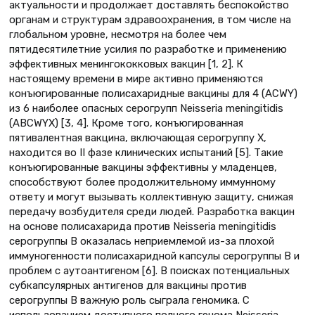
актуальности и продолжает доставлять беспокойство
органам и структурам здравоохранения, в том числе на
глобальном уровне, несмотря на более чем
пятидесятилетние усилия по разработке и применению
эффективных менингококковых вакцин [1, 2]. К
настоящему времени в мире активно применяются
конъюгированные полисахаридные вакцины для 4 (ACWY)
из 6 наиболее опасных серогрупп Neisseria meningitidis
(ABCWYX) [3, 4]. Кроме того, конъюгированная
пятивалентная вакцина, включающая серо­группу X,
находится во II фазе клинических испытаний [5]. Такие
конъюгированные вакцины эффективны у младенцев,
способствуют более продолжительному иммунному
ответу и могут вызывать коллективную защиту, снижая
передачу возбудителя среди людей. Разработка вакцин
на основе полисахарида против Neisseria meningitidis
серогруппы B оказалась неприемлемой из-за плохой
иммуногенности полисахаридной капсулы серогруппы B и
проблем с аутоантигеном [6]. В поисках потенциальных
субкапсулярных антигенов для вакцины против
серогруппы B важную роль сыграла геномика. С