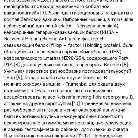
использованием доступного полного генома Neisseria
meningitidis и подхода, называемого «обратной
вакцинологией» [7], были идентифицированы кандидаты в
состав белковой вакцины. Выбранные мишени, в том числе
нейссерийный адгезин A (NadA – Neisseria adhesin A),
нейссерийный гепарин-связывающий белок (NHBA –
Neisserial Heparin Binding Antigen) и фактор Н-
связывающий белок (fHbp – factor H binding protein), были
объединены с везикулами наружной мембраны (OMV)
новозеландского штамма NZ98/254, содержащего PorA
P1.4 [3] для получения вакцинного препарата Bexsero [8].
Учитывая известное разнообразие последовательностей
fHbp [9], была разработана другая белковая В-
менингококковая вакцина – Trumenba, для охвата двух
подсемейств fHpb, что позволяло потенциально
воздействовать на все Neisseria meningitidis серогруппы B,
а также на другие серогруппы [10]. Принимая во внимание
разнообразие антигенов в менингококковой популяции,
были выполнены крупные международные проекты по
секвенированию штаммов менингококка, циркулирующих
в разных географических районах, для оценки их охвата
В-менингококковыми вакцинами [11, 12]. Проведенные