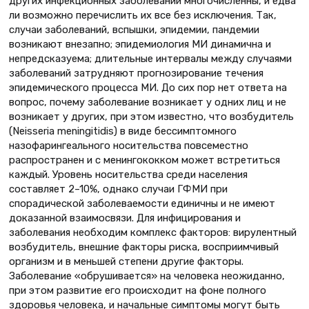
других инфекционных заболеваний многочисленны, и едва
ли возможно перечислить их все без исключения. Так,
случаи заболеваний, вспышки, эпидемии, пандемии
возникают внезапно; эпидемиология МИ динамична и
непредсказуема; длительные интервалы между случаями
заболеваний затрудняют прогнозирование течения
эпидемического процесса МИ. До сих пор нет ответа на
вопрос, почему заболевание возникает у одних лиц и не
возникает у других, при этом известно, что возбудитель
(Neisseria meningitidis) в виде бессимптомного
назофарингеального носительства повсеместно
распространен и с менингококком может встретиться
каждый. Уровень носительства среди населения
составляет 2–10%, однако случаи ГФМИ при
спорадической заболеваемости единичны и не имеют
доказанной взаимосвязи. Для инфицирования и
заболевания необходим комплекс факторов: вирулентный
возбудитель, внешние факторы риска, восприимчивый
организм и в меньшей степени другие факторы.
Заболевание «обрушивается» на человека неожиданно,
при этом развитие его происходит на фоне полного
здоровья человека, и начальные симптомы могут быть