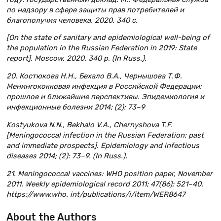
по надзору в сфере защиты прав потребителей и
благополучия человека. 2020. 340 с.
[On the state of sanitary and epidemiological well-being of
the population in the Russian Federation in 2019: State
report]. Moscow, 2020. 340 p. (In Russ.).
20. Костюкова Н.Н., Бехало В.А., Чернышова Т.Ф.
Менингококковая инфекция в Российской Федерации:
прошлое и ближайшие перспективы. Эпидемиология и
инфекционные болезни 2014; (2): 73–9
Kostyukova N.N., Bekhalo V.A., Chernyshova T.F.
[Meningococcal infection in the Russian Federation: past
and immediate prospects]. Epidemiology and infectious
diseases 2014; (2): 73–9. (In Russ.).
21. Meningococcal vaccines: WHO position paper, November
2011. Weekly epidemiological record 2011; 47(86); 521–40.
https://www.who. int/publications/i/item/WER8647
About the Authors