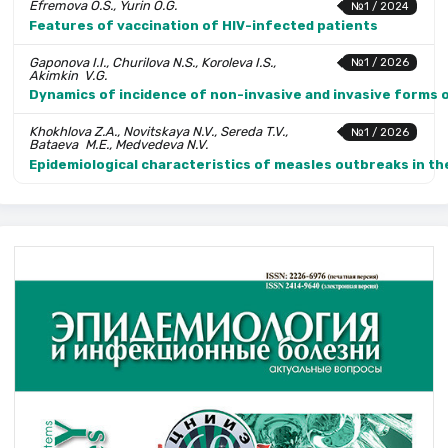
Efremova O.S., Yurin O.G.
№1 / 2024
Features of vaccination of HIV-infected patients
Gaponova I.I., Churilova N.S., Koroleva I.S.,
№1 / 2026
Akimkin V.G.
Dynamics of incidence of non-invasive and invasive forms 
Khokhlova Z.A., Novitskaya N.V., Sereda T.V.,
№1 / 2026
Bataeva M.E., Medvedeva N.V.
Epidemiological characteristics of measles outbreaks in t