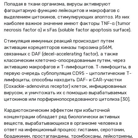
Попадая в ткани организма, вирусы активируют
фагоцитарную функцию лейкоцитов и макрофагов с
выделением цитокинов, стимулирующих апоптоз. Из них
наиболее важное значение имеют факторы TNF-α (tumor
necrosis factor α) и sFas (soluble factor apoptosis surface).
Стимуляция иммунных реакций происходит путем
активации корецепторов киназы тирозина p56M,
связанных с DAF (decel-accelerating factor), а также
классическим клеточно-опосредованным путем, через
активацию макрофагов и Т-лимфоцитов. Т-лимфоциты, в
первую очередь субпопуляция CD95 – цитолитические Т-
лимфоциты, способны находить DAF- и CAR-участки
(Coxackie-adenovirus receptor) клеток, инфицированных
вирусом, и уничтожать их с помощью вырабатываемых
цитокинов или порфиринопосредованного цитолиза [30].
Кардиотоксическим эффектом при избыточной
концентрации обладает ряд биологически активных
веществ, вырабатывающихся в организме человека в
ответ на инфекционный процесс: гистамин, серотонин,
брадикинин, простагландины, тромбоксаны, лейкотриены,