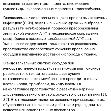
компоненты системы комплемента, циклические
нуклеотиды, лизосомальные ферменты, криоглобулины.
Гипокалиемия, часто развивающаяся при острых кишечных
инфекциях (ОКИ), ведет к снижению фракции выброса в
результате ингибирования процесса преобразования
химической энергии АТФ в механическое сокращение
миофибрилл с помощью калийзависимой АТФазы.
Уменьшение содержания калия в экстрацеллюлярном
пространстве способствует сужению кровеносных
сосудов и нарушению доставки кислорода к тканям.
В эндотелиальных клетках сосудов при
непосредственном воздействии вирусов или токсинов
развивается отек цитоплазмы, деструкция
цитоплазматических мембран, что приводит к стазу
клеток крови, тромбозам, выходу плазмы в
межклеточное пространство с развитием картины
диссеминированного внутрисосудистого свертывания [31,
32]. Этот механизм является основным при миокардитах,
обусловленных токсическим действием ряда ядовитых
веществ или лекарственных препаратов.