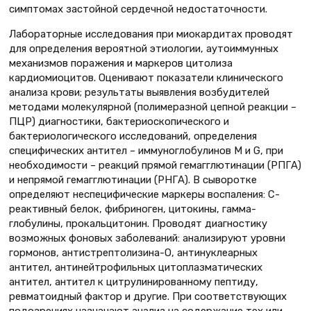
симптомах застойной сердечной недостаточности.
Лабораторные исследования при миокардитах проводят
для определения вероятной этиологии, аутоиммунных
механизмов поражения и маркеров цитолиза
кардиомиоцитов. Оценивают показатели клинического
анализа крови; результаты выявления возбудителей
методами молекулярной (полимеразной цепной реакции –
ПЦР) диагностики, бактериоскопического и
бактериологического исследований, определения
специфических антител – иммуноглобулинов M и G, при
необходимости – реакций прямой гемагглютинации (РПГА)
и непрямой гемагглютинации (РНГА). В сыворотке
определяют неспецифические маркеры воспаления: С-
реактивный белок, фибриноген, цитокины, гамма-
глобулины, прокальцитонин. Проводят диагностику
возможных фоновых заболеваний: анализируют уровни
гормонов, антистрептолизина-О, антинуклеарных
антител, антинейтрофильных цитоплазматических
антител, антител к цитрулинированному пептиду,
ревматоидный фактор и другие. При соответствующих
подозрениях назначают анализ на содержание тех или