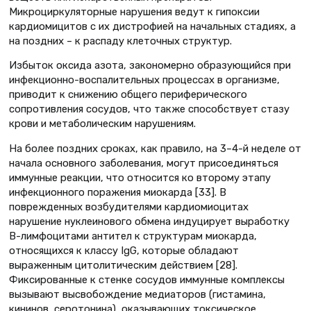
Микроциркуляторные нарушения ведут к гипоксии
кардиомицитов с их дистрофией на начальных стадиях, а
на поздних – к распаду клеточных структур.
Избыток оксида азота, закономерно образующийся при
инфекционно-воспалительных процессах в организме,
приводит к снижению общего периферического
сопротивления сосудов, что также способствует стазу
крови и метаболическим нарушениям.
На более поздних сроках, как правило, на 3–4-й неделе от
начала основного заболевания, могут присоединяться
иммунные реакции, что относится ко второму этапу
инфекционного поражения миокарда [33]. В
поврежденных возбудителями кардиомиоцитах
нарушение нуклеинового обмена индуцирует выработку
В-лимфоцитами антител к структурам миокарда,
относящихся к классу IgG, которые обладают
выраженным цитолитическим действием [28].
Фиксированные к стенке сосудов иммунные комплексы
вызывают вы­свобождение медиаторов (гистамина,
кининов, серотонина), оказывающих токсическое