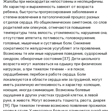
Жалобы при миокардитах непостоянны и неспецифичны.
Их характер и выраженность зависят от возраста
ребенка, быстроты прогрессирования заболевания и
степени вовлечения в патологический процесс разных
отделов сердца. Из общеклинических симптомов, со слов
родителей или опекунов, отмечаются повышение
температуры тела; вялость; утомляемость; нарушения сна;
отсутствие аппетита; потливость; головокружения;
головные, мышечные и суставные боли. Снижение
сократимости желудочков усугубляет эти проявления.
Возможны те или иные нарушения поведения, судорожный
синдром, обморочные состояния [37]. Дети школьного
возраста могут жаловаться на одышку при физических
нагрузках, а при тяжелом течении – и в покое;
сердцебиение; перебои в работе сердца. Боли
локализуются в области сердца или за грудиной, могут
иметь различную интенсивность и характер: колющие,
ноющие, иногда сжимающие. Возможны болевые
ощущения в других участках грудной клетки, в левой
руке, в животе. Могут возникать тошнота, рвота, диарея
[19]. При тяжелом течении возможно появление прожилок
крови в стуле. У некоторых больных отмечается сухой или