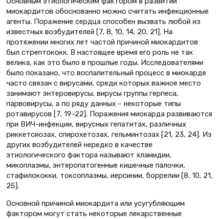
Основным этиологическим фактором в развитии
миокардитов обоснованно можно считать инфекционные
агенты. Поражение сердца способен вызвать любой из
известных возбудителей [7, 8, 10, 14, 20, 21]. На
протяжении многих лет частой причиной миокардитов
был стрептококк. В настоящее время его роль не так
велика, как это было в прошлые годы. Исследователями
было показано, что воспалительный процесс в миокарде
часто связан с вирусами, среди которых важное место
занимают энтеровирусы, вирусы группы герпеса,
парвовирусы, а по ряду данных – некоторые типы
ротавирусов [7, 19–22]. Поражения миокарда развиваются
при ВИЧ-инфекции, вирусных гепатитах, различных
риккетсиозах, спирохетозах, гельминтозах [21, 23, 24]. Из
других возбудителей нередко в качестве
этиологического фактора называют хламидии,
микоплазмы, энтеропатогенные кишечные палочки,
стафилококки, токсоплазмы, иерсинии, боррелии [8, 10, 21,
25].
Основной причиной миокардита или усугубляющим
фактором могут стать некоторые лекарственные