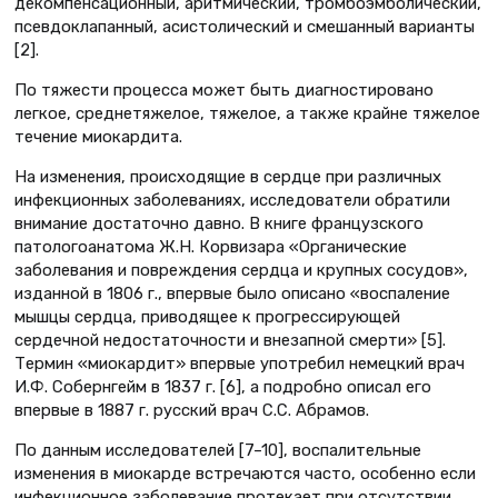
декомпенсационный, аритмический, тромбоэмболический,
псевдоклапанный, асистолический и смешанный варианты
[2].
По тяжести процесса может быть диагностировано
легкое, среднетяжелое, тяжелое, а также крайне тяжелое
течение миокардита.
На изменения, происходящие в сердце при различных
инфекционных заболеваниях, исследователи обратили
внимание достаточно давно. В книге французского
патологоанатома Ж.Н. Корвизара «Органические
заболевания и повреждения сердца и крупных сосудов»,
изданной в 1806 г., впервые было описано «воспаление
мышцы сердца, приводящее к прогрессирующей
сердечной недостаточности и внезапной смерти» [5].
Термин «миокардит» впервые употребил немецкий врач
И.Ф. Собернгейм в 1837 г. [6], а подробно описал его
впервые в 1887 г. русский врач С.С. Абрамов.
По данным исследователей [7–10], воспалительные
изменения в миокарде встречаются часто, особенно если
инфекционное заболевание протекает при отсутствии