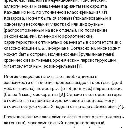
предложил выделять инфекционный, токсический,
аллергический и смешанные варианты миокардита.
Каждый из них, по уточненной классификации Ф.И.
Комарова, может быть очаговым (локализованным в
одном или нескольких участках) или диффузным
(распространенным на все отделы). По последним
рекомендациям, клинико-морфологические
характеристики оптимально оценивать в соответствии с
классификацией E.Б. Либермана. Согласно ей, миокардит
может быть острым, молниеносным (фульминантным),
хроническим активным, хроническим персистирующим,
гигантоклеточным, эозинофильным [1].
Многие специалисты считают необходимым в
зависимости от течения процесса выделять острые (до 3
мес. от начала), подострые (от 3 до 6 мес.) и хронические
(более 6 мес.) миокардиты [3]. Однако некоторые авторы
отмечают, что признаки хронического процесса могут
отмечаться уже через 2 недели от начала заболевания [4].
Различная клиническая симптоматика позволяет выделять
латентный, малосимптомный, псевдокоронарный,