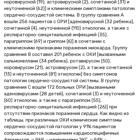
норовирусной (19), астровирусной (2), сочетанной (31) и
неуточненной (62)] и клиническими симптомами патологии
сердечно-сосудистой системы. В группу сравнения А
вошли 256 пациентов с ОРИ [аденовирусной (32 ребенка),
сочетанной (4), неуточненной (110) этиологии, а также с
респираторно-синцитиальной инфекцией (35),
парагриппом (69) и гриппом (6)] в сочетании с
клиническими признаками поражения миокарда. Группу
сравнения В составил 201 ребенок с ОКИ [вызванными
сальмонеллами (34 ребенка), ротавирусом (50),
норовирусом (21), астровирусом (2), а также сочетанной
(13) и неуточненной (81) этиологии] без симптомов
патологии сердечно-сосудистой системы. В группу
сравнения С вошли 172 больных ОРИ [вызванными
аденовирусами (28 детей), сочетанной (3) и неуточненной
(60) этиологии, а также с парагриппом (55),
респираторно-синцитиальной инфекцией (26)] при
отсутствии признаков поражения сердца. Как видно из
таблицы, при различных ОКИ клинические симптомы
сердечно-сосудистой патологии у 91% пациентов
сопровождаются повышением кардиоспецифичных
ферментов, у 96% – изменениями ЭКГ, у 94% –