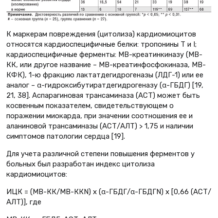
К маркерам повреждения (цитолиза) кардиомиоцитов
относятся кардиоспецифичные белки: тропонины Т и I;
кардиоспецифичные ферменты: МВ-креатинкиназу (МВ-
КК, или другое название – МВ-креатинфосфокиназа, МВ-
КФК), 1-ю фракцию лактатдегидрогеназы (ЛДГ-1) или ее
аналог – α-гидроксибутиратдегидрогеназу (α-ГБДГ) [19,
21, 38]. Аспарагиновая трансаминаза (АСТ) может быть
косвенным показателем, свидетельствующем о
поражении миокарда, при значении соотношения ее и
аланиновой трансаминазы (АСТ/АЛТ) > 1,75 и наличии
симптомов патологии сердца [19].
Для учета различной степени повышения ферментов у
больных был разработан индекс цитолиза
кардиомиоцитов:
ИЦК = (МВ-КК/МВ-ККN) х (α-ГБДГ/α-ГБДГN) х [0,66 (АСТ/
АЛТ)], где