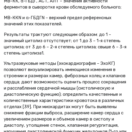
МВ-КК, α-ГБДГ, АСТ, АЛТ – значения активности
ферментов в сыворотке крови обследуемого больного;
МВ-ККN и α-ГБДГN – верхний предел референсных
значений этих показателей.
Результаты трактуют следующим образом: до 1 –
значимый цитолиз отсутствует; от 1 до 3 – 1-я степень
цитолиза; от 3 до 6 – 2-я степень цитолиза; свыше 6 – 3-я
степень цитолиза1.
Ультразвуковые методы (эхокардиография – ЭхоКГ)
позволяют визуализировать имеющиеся изменения в
строении и размерах камер, фиброзных колец и клапанов
сердца; дают возможность оценить процесс сокращения
и расслабления сердечной мышцы (систолическую и
диастолическую функцию); определить качественные и
количественные характеристики кровотока в различных
отделах [39]. При миокардитах могут быть выявлены
снижение фракции выброса, расширение камер сердца с
увеличением размеров и объемов камер в систолу и
диастолу, утолщение стенок, клапанная регургитация,
нарушения диастолической функции желудочков (1-го или