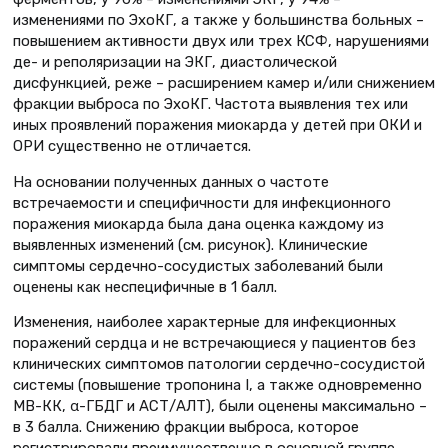
изменениями по ЭхоКГ, а также у большинства больных –
повышением активности двух или трех КСФ, нарушениями
де- и реполяризации на ЭКГ, диастолической
дисфункцией, реже – расширением камер и/или снижением
фракции выброса по ЭхоКГ. Частота выявления тех или
иных проявлений поражения миокарда у детей при ОКИ и
ОРИ существенно не отличается.
На основании полученных данных о частоте
встречаемости и специфичности для инфекционного
поражения миокарда была дана оценка каждому из
выявленных изменений (см. рисунок). Клинические
симптомы сердечно-сосудистых заболеваний были
оценены как неспецифичные в 1 балл.
Изменения, наиболее характерные для инфекционных
поражений сердца и не встречающиеся у пациентов без
клинических симптомов патологии сердечно-сосудистой
системы (повышение тропонина I, а также одновременно
МВ-КК, α-ГБДГ и АСТ/АЛТ), были оценены максимально –
в 3 балла. Снижению фракции выброса, которое