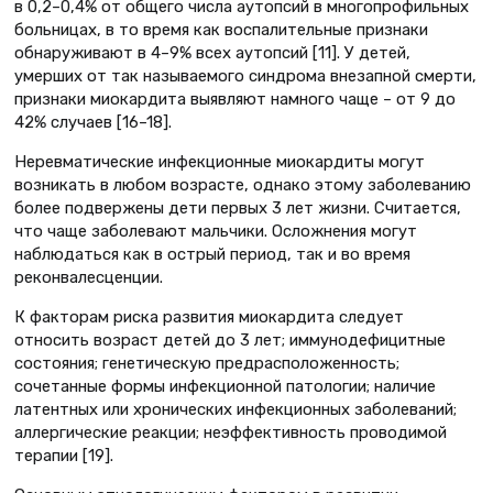
в 0,2–0,4% от общего числа аутопсий в многопрофильных
больницах, в то время как воспалительные признаки
обнаруживают в 4–9% всех аутопсий [11]. У детей,
умерших от так называемого синдрома внезапной смерти,
признаки миокардита выявляют намного чаще – от 9 до
42% случаев [16–18].
Неревматические инфекционные миокардиты могут
возникать в любом возрасте, однако этому заболеванию
более подвержены дети первых 3 лет жизни. Считается,
что чаще заболевают мальчики. Осложнения могут
наблюдаться как в острый период, так и во время
реконвалесценции.
К факторам риска развития миокардита следует
относить возраст детей до 3 лет; иммунодефицитные
состояния; генетическую предрасположенность;
сочетанные формы инфекционной патологии; наличие
латентных или хронических инфекционных заболеваний;
аллергические реакции; неэффективность проводимой
терапии [19].