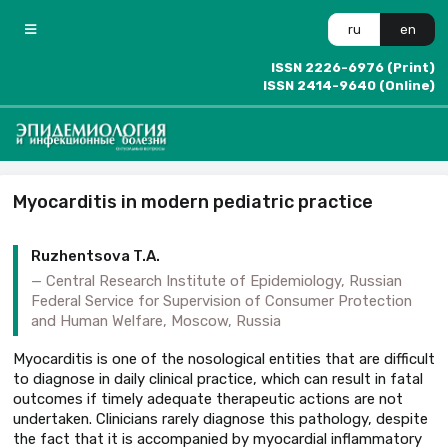
ru
en
ISSN 2226-6976 (Print)
ISSN 2414-9640 (Online)
Myocarditis in modern pediatric practice
Ruzhentsova T.A.
Central Research Institute of Epidemiology, Russian
Federal Service for Supervision of Consumer Protection
and Human Welfare, Moscow, Russia
Myocarditis is one of the nosological entities that are difficult
to diagnose in daily clinical practice, which can result in fatal
outcomes if timely adequate therapeutic actions are not
undertaken. Clinicians rarely diagnose this pathology, despite
the fact that it is accompanied by myocardial inflammatory