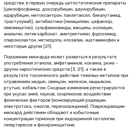
средства: в первую очередь цитостатические препараты
(циклофосфамид, доксорубицин, даунорубицин,
идарубицин, митоксантрон, паклитаксел, бикалутамид,
трастузумаб), антибиотики (пенициллин, цефаклор,
левомицетин), сульфаниламиды, вакцины, колхицин,
анальгин, лития карбонат, амитриптилин, фуросемид,
спиронолактон, метилдопа, клозапин, ацетаминофен и
некоторые другие [21].
Поражение миокарда может развиться в результате
употребления этанола, амфетаминов, кокаина, реже –
других наркотических средств [3, 21], а также в
результате токсического действия тяжелых металлов при
отравлениях медью, свинцом, железом, мышьяком,
ртутью, кобальтом. Сходные изменения регистрируются
при укусах змей, пауков, скорпионов; воздействии
физических факторов (ионизирующей радиации,
электротока, ожогов, переохлаждения). Повреждающим
миокард действием обладают и избыточные
концентрации гормонов при эндокринной патологии:
гипертиреозе и феохромоцитоме.