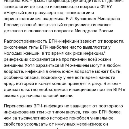
Уварова Е.В. – д.м.н., профессор, руководитель отделения
гинекологии детского и юношеского возраста ФГБУ
«Научный центр акушерство, гинекологии и
перинатологии им. академика В.И. Кулакова» Минздрава
России; главный внештатный спрециалист гинеколог
детского и юношеского возраста Минздрава России
Распространенность ВПЧ-инфекции зависит от возраста,
онкогенные типы ВПЧ наиболее часто выявляются у
молодых женщин, в то время как риск инфекции/
реинфекции сохраняется на протяжении всей жизни
женщины. Хотя заразиться ВПЧ женщины могут в любом
возрасте, инфекция в очень юном возрасте может быть
особенно опасна, поскольку у нее есть время нанести
вред, который в конце концов приведет к раку. В этом –
доказательство необходимости вакцинации против ВПЧ в
школах до начала половой жизни.
Перенесенная ВПЧ-инфекция не защищает от повторного
инфицирования тем же типом вируса, так как ВПЧ более
чем за тысячелетнюю историю приобрел уникальное
свойство ускользать от иммунных механизмов: он