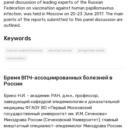
panel discussion of leading experts of the Russian
Federation on vaccination against human papillomavirus
infection, was held in Moscow on 20-23 June 2017. The main
points of the reports submitted to this panel discussion are
outlined.
Keywords
human papillomavirus
cervical cancer
anogenital warts
vaccination
Бремя ВПЧ-ассоциированных болезней в
России
Брико Н.И. – академик РАН, д.м.н., профессор,
заведующий кафедрой эпидемиологии и доказательной
медицины ФГАОУ ВО «Первый Московский
государственный университет им. И.М. Сеченова»
Минздрава России (Сеченовский Университет); главный
внештатный специалист-эпидемиолог Минздрава России.