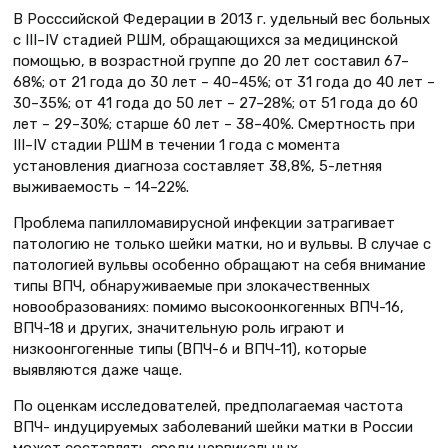
В Росссийской Федерации в 2013 г. удельный вес больных
с III–IV стадией РШМ, обращающихся за медицинской
помощью, в возрастной группе до 20 лет составил 67–
68%; от 21 года до 30 лет – 40–45%; от 31 года до 40 лет –
30–35%; от 41 года до 50 лет – 27–28%; от 51 года до 60
лет – 29–30%; старше 60 лет – 38–40%. Смертность при
III–IV стадии РШМ в течении 1 года с момента
установления диагноза составляет 38,8%, 5-летняя
выживаемость – 14–22%.
Проблема папилломавирусной инфекции затрагивает
патологию не только шейки матки, но и вульвы. В случае с
патологией вульвы особенно обращают на себя внимание
типы ВПЧ, обнаруживаемые при злокачественных
новообразованиях: помимо высокоонкогенных ВПЧ-16,
ВПЧ-18 и других, значительную роль играют и
низкоонгогенные типы (ВПЧ-6 и ВПЧ-11), которые
выявляются даже чаще.
По оценкам исследователей, предполагаемая частота
ВПЧ- индуцируемых заболеваний шейки матки в России
может составлять среди цервикальных