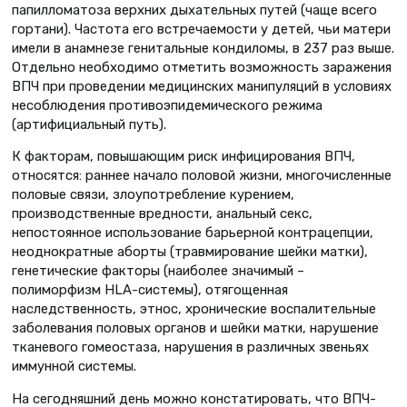
папилломатоза верхних дыхательных путей (чаще всего
гортани). Частота его встречаемости у детей, чьи матери
имели в анамнезе генитальные кондиломы, в 237 раз выше.
Отдельно необходимо отметить возможность заражения
ВПЧ при проведении медицинских манипуляций в условиях
несоблюдения противоэпидемического режима
(артифициальный путь).
К факторам, повышающим риск инфицирования ВПЧ,
относятся: раннее начало половой жизни, многочисленные
половые связи, злоупотребление курением,
производственные вредности, анальный секс,
непостоянное использование барьерной контрацепции,
неоднократные аборты (травмирование шейки матки),
генетические факторы (наиболее значимый –
полиморфизм HLA-системы), отягощенная
наследственность, этнос, хронические воспалительные
заболевания половых органов и шейки матки, нарушение
тканевого гомеостаза, нарушения в различных звеньях
иммунной системы.
На сегодняшний день можно констатировать, что ВПЧ-