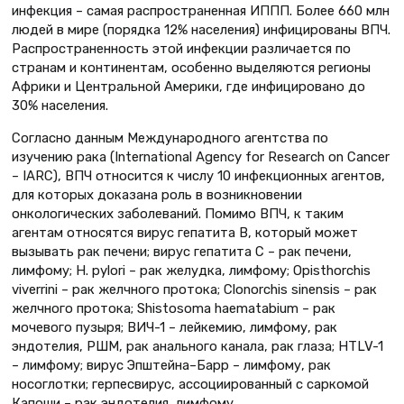
инфекция – самая распространенная ИППП. Более 660 млн
людей в мире (порядка 12% населения) инфицированы ВПЧ.
Распространенность этой инфекции различается по
странам и континентам, особенно выделяются регионы
Африки и Центральной Америки, где инфицировано до
30% населения.
Согласно данным Международного агентства по
изучению рака (International Agency for Research on Cancer
– IARC), ВПЧ относится к числу 10 инфекционных агентов,
для которых доказана роль в возникновении
онкологических заболеваний. Помимо ВПЧ, к таким
агентам относятся вирус гепатита B, который может
вызывать рак печени; вирус гепатита С – рак печени,
лимфому; H. pylori – рак желудка, лимфому; Opisthorchis
viverrini – рак желчного протока; Clonorchis sinensis – рак
желчного протока; Shistosoma haematabium – рак
мочевого пузыря; ВИЧ-1 – лейкемию, лимфому, рак
эндотелия, РШМ, рак анального канала, рак глаза; HTLV-1
– лимфому; вирус Эпштейна–Барр – лимфому, рак
носоглотки; герпесвирус, ассоциированный с саркомой
Капоши – рак эндотелия, лимфому.