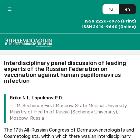
ru
en
ISSN 2226-6976 (Print)
ISSN 2414-9640 (Online)
Interdisciplinary panel discussion of leading
experts of the Russian Federation on
vaccination against human papillomavirus
infection
Briko N.I., Lopukhov P.D.
I.M. Sechenov First Moscow State Medical University,
Ministry of Health of Russia (Sechenov University),
Moscow, Russia
The 17th All-Russian Congress of Dermatovenerologists and
Cosmetologists, within which there was an interdisciplinary