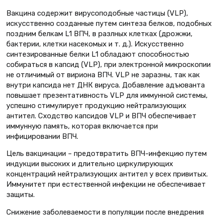
Вакцина содержит вирусоподобные частицы (VLP),
искусственно созданные путем синтеза белков, подобных
поздним белкам L1 ВПЧ, в разлных клетках (дрожжи,
бактерии, клетки насекомых и т. д.). Искусственно
синтезированные белки L1 обладают способностью
собираться в капсид (VLP), при электронной микроскопии
не отличимый от вириона ВПЧ. VLP не заразны, так как
внутри капсида нет ДНК вируса. Добавление адъюванта
повышает презентативность VLP для иммунной системы,
успешно стимулирует продукцию нейтрализующих
антител. Сходство капсидов VLP и ВПЧ обеспечивает
иммунную память, которая включается при
инфицировании ВПЧ.
Цель вакцинации – предотвратить ВПЧ-инфекцию путем
индукции высоких и длительно циркулирующих
концентраций нейтрализующих антител у всех привитых.
Иммунитет при естественной инфекции не обеспечивает
защиты.
Снижение заболеваемости в популяции после внедрения