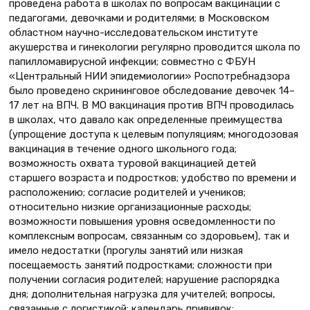
проведена работа в школах по вопросам вакцинации с
педагогами, девочками и родителями; в Московском
областном научно-исследовательском институте
акушерства и гинекологии регулярно проводится школа по
папилломавирусной инфекции; совместно с ФБУН
«Центральный НИИ эпидемиологии» Роспотребнадзора
было проведено скрининговое обследование девочек 14–
17 лет на ВПЧ. В МО вакцинация против ВПЧ проводилась
в школах, что давало как определенные преимущества
(упрощение доступа к целевым популяциям; многодозовая
вакцинация в течение одного школьного года;
возможность охвата туровой вакцинацией детей
старшего возраста и подростков; удобство по времени и
расположению; согласие родителей и учеников;
относительно низкие организационные расходы;
возможности повышения уровня осведомленности по
комплексным вопросам, связанным со здоровьем), так и
имело недостатки (прогулы занятий или низкая
посещаемость занятий подростками; сложности при
получении согласия родителей; нарушение распорядка
дня; дополнительная нагрузка для учителей; вопросы,
связанные с логистикой; календарь прививок;