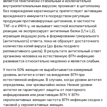
является генетически стабильным и исключительно
внутриэпителиальным вирусом; проникает в цитоплазму
без повреждения кератиноцита; препятствует активации
врожденного иммунитета посредством регуляции
продукции противовирусных цитокинов, в частности
ТNF-α и ИФН-γ, не вызывает местной воспалительной
реакции; не экспрессирует антигенные белки (L1 и L2),
играющие ведущую роль в формировании гуморального
(антительного) ответа, пока не образует достаточного
количества копий вируса (до фазы позднего
репликативного цикла). В результате антительный ответ
организма человека на естественную ВПЧ-инфекцию
развивается относительно медленно и является слабым.
У почти 50% женщин не вырабатывается измеримый
уровень антител в ответ на внедрение ВПЧ при
естественной инфекции. В случаях, когда уровни антител
определимы, они чрезвычайно низки. Низкие уровни
антител не гарантируют защиты от повторного
инфицирования или реактивации ВПЧ. У ВПЧ-
серопозитивных женщин частота ВПЧ-инфекции сходна с
таковой у серонегативных женщин.